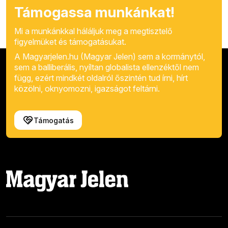
Támogassa munkánkat!
Mi a munkánkkal háláljuk meg a megtisztelő
figyelmüket és támogatásukat.
A Magyarjelen.hu (Magyar Jelen) sem a kormánytól,
sem a balliberális, nyíltan globalista ellenzéktől nem
függ, ezért mindkét oldalról őszintén tud írni, hírt
közölni, oknyomozni, igazságot feltárni.
Támogatás