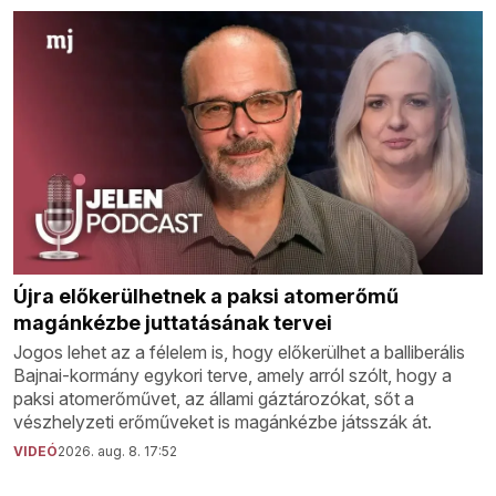
Újra előkerülhetnek a paksi atomerőmű
magánkézbe juttatásának tervei
Jogos lehet az a félelem is, hogy előkerülhet a balliberális
Bajnai-kormány egykori terve, amely arról szólt, hogy a
paksi atomerőművet, az állami gáztározókat, sőt a
vészhelyzeti erőműveket is magánkézbe játsszák át.
VIDEÓ
2026. aug. 8. 17:52