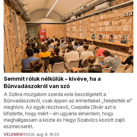
Semmit róluk nélkülük – kivéve, ha a
Bűnvadászokról van szó
A Szikra mozgalom szerda este beszélgetett a
Bűnvadászokról, csak éppen az érintetteket „felejtették el”
meghívni. Az egyik résztvevő, Csepella Olivér azt is
kifejtette, hogy miért – én ugyanis elmentem, hogy
meghallgassam a közte és Hegyi Szabolcs között zajló
eszmecserét.
VÉLEMÉNY
2026. aug. 8. 16:33