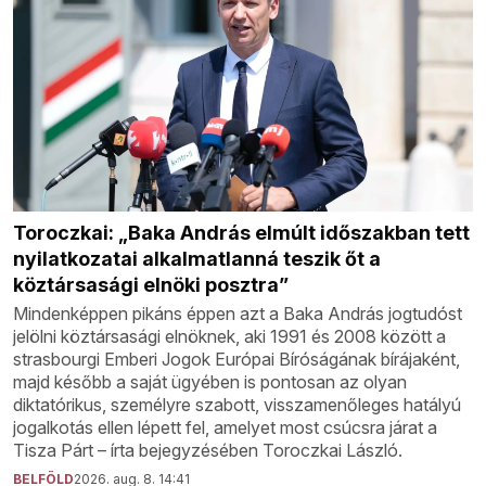
Toroczkai: „Baka András elmúlt időszakban tett
nyilatkozatai alkalmatlanná teszik őt a
köztársasági elnöki posztra”
Mindenképpen pikáns éppen azt a Baka András jogtudóst
jelölni köztársasági elnöknek, aki 1991 és 2008 között a
strasbourgi Emberi Jogok Európai Bíróságának bírájaként,
majd később a saját ügyében is pontosan az olyan
diktatórikus, személyre szabott, visszamenőleges hatályú
jogalkotás ellen lépett fel, amelyet most csúcsra járat a
Tisza Párt – írta bejegyzésében Toroczkai László.
BELFÖLD
2026. aug. 8. 14:41