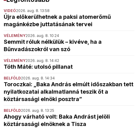
VIDEÓ
2026. aug. 8. 13:58
Újra előkerülhetnek a paksi atomerőmű
magánkézbe juttatásának tervei
VÉLEMÉNY
2026. aug. 8. 10:24
Semmit róluk nélkülük – kivéve, ha a
Bűnvadászokról van szó
VÉLEMÉNY
2026. aug. 8. 14:42
Tóth Máté: utolsó pillanat
BELFÖLD
2026. aug. 8. 14:34
Toroczkai: „Baka András elmúlt időszakban tett
nyilatkozatai alkalmatlanná teszik őt a
köztársasági elnöki posztra”
BELFÖLD
2026. aug. 8. 13:25
Ahogy várható volt: Baka Andrást jelöli
köztársasági elnöknek a Tisza