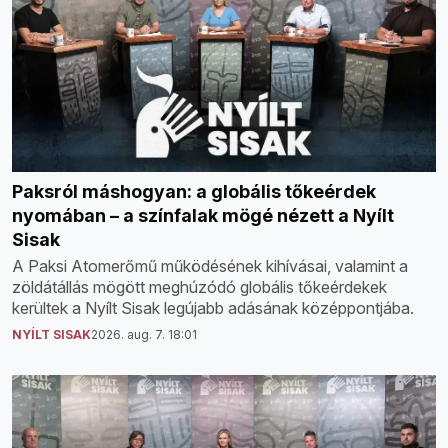
Paksról máshogyan: a globális tőkeérdek
nyomában – a színfalak mögé nézett a Nyílt
Sisak
A Paksi Atomerőmű működésének kihívásai, valamint a
zöldátállás mögött meghúzódó globális tőkeérdekek
kerültek a Nyílt Sisak legújabb adásának középpontjába.
NYÍLT SISAK
2026. aug. 7. 18:01