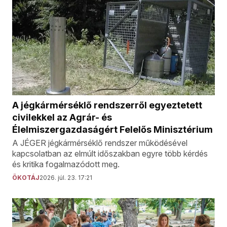
A jégkármérséklő rendszerről egyeztetett
civilekkel az Agrár- és
Élelmiszergazdaságért Felelős Minisztérium
A JÉGER jégkármérséklő rendszer működésével
kapcsolatban az elmúlt időszakban egyre több kérdés
és kritika fogalmazódott meg.
ÖKOTÁJ
2026. júl. 23. 17:21