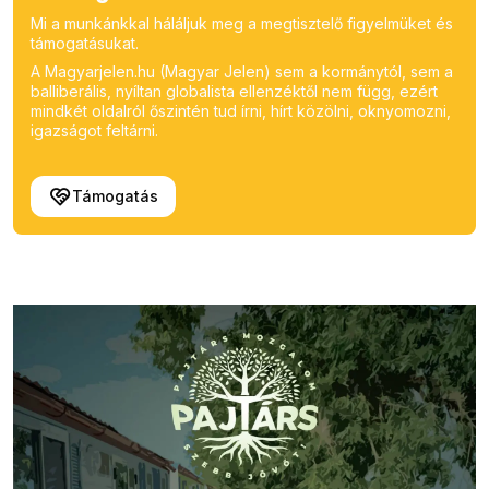
Mi a munkánkkal háláljuk meg a megtisztelő figyelmüket és
támogatásukat.
A Magyarjelen.hu (Magyar Jelen) sem a kormánytól, sem a
balliberális, nyíltan globalista ellenzéktől nem függ, ezért
mindkét oldalról őszintén tud írni, hírt közölni, oknyomozni,
igazságot feltárni.
Támogatás