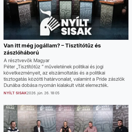
Van itt még jogállam? – Tisztítótűz és
zászlóháború
A résztvevők Magyar
Péter „Tisztítótűz ” műveletének politikai és jogi
következményeit, az elszámoltatás és a politikai
tisztogatás közötti határvonalat, valamint a Pride zászlók
Dunába dobása nyomán kialakult vitát elemezték.
NYÍLT SISAK
2026. jún. 26. 18:05