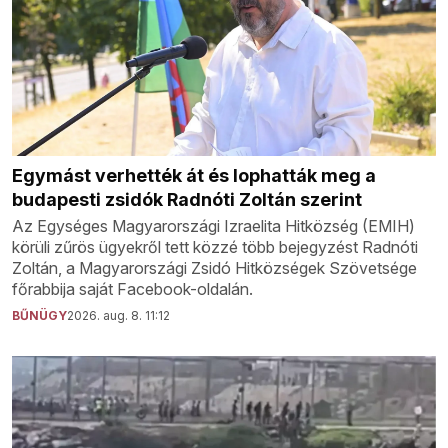
Egymást verhették át és lophatták meg a
budapesti zsidók Radnóti Zoltán szerint
Az Egységes Magyarországi Izraelita Hitközség (EMIH)
körüli zűrös ügyekről tett közzé több bejegyzést Radnóti
Zoltán, a Magyarországi Zsidó Hitközségek Szövetsége
főrabbija saját Facebook-oldalán.
BŰNÜGY
2026. aug. 8. 11:12