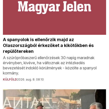
A spanyolok is ellenőrzik majd az
Olaszországból érkezőket a kikötőkben és
repülőtereken
A szúrópróbaszerű ellenőrzések 30 napig maradnak
érvényben, kivéve, ha változnak az intézkedés
bevezetését indokló körülmények - közölte a spanyol
kormány.
KÜLFÖLD
2026. aug. 8. 08:10