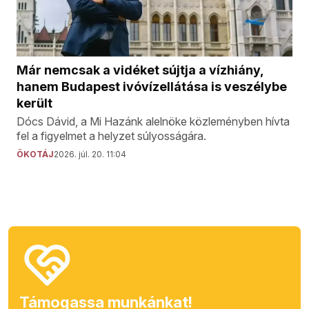
Már nemcsak a vidéket sújtja a vízhiány,
hanem Budapest ivóvízellátása is veszélybe
került
Dócs Dávid, a Mi Hazánk alelnöke közleményben hívta
fel a figyelmet a helyzet súlyosságára.
ÖKOTÁJ
2026. júl. 20. 11:04
Támogassa munkánkat!