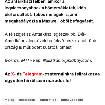
Az antarktiszi télben, amikor a
legalacsonyabbak a hőmérsékletek, idén
előfordultak 5 fokos melegek is, ami
megakadályozta a Maxwell-öböl befagyását.
A félsziget az Antarktisz legészakibb, Dél-
Amerikához legközelebb fekvő része, ahol több
ország is működtet kutatóállomást.
(Forrás: MTI - Kép: illusztráció/pixabay.com)
Az
X
- és
Telegram
-csatornáinkra feliratkozva
egyetlen hírről sem maradsz le!
meleg
kutatások
Antarktisz
klímaváltozás