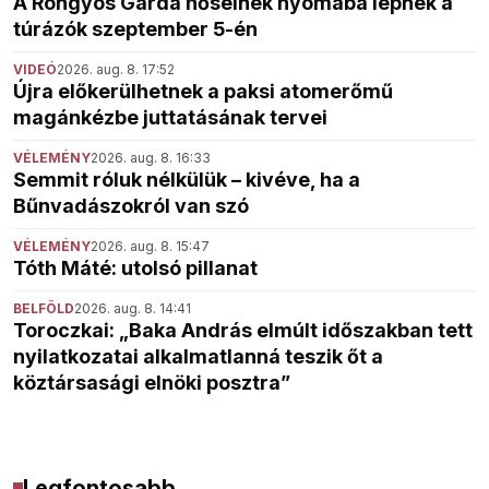
A Rongyos Gárda hőseinek nyomába lépnek a
túrázók szeptember 5-én
VIDEÓ
2026. aug. 8. 17:52
Újra előkerülhetnek a paksi atomerőmű
magánkézbe juttatásának tervei
VÉLEMÉNY
2026. aug. 8. 16:33
Semmit róluk nélkülük – kivéve, ha a
Bűnvadászokról van szó
VÉLEMÉNY
2026. aug. 8. 15:47
Tóth Máté: utolsó pillanat
BELFÖLD
2026. aug. 8. 14:41
Toroczkai: „Baka András elmúlt időszakban tett
nyilatkozatai alkalmatlanná teszik őt a
köztársasági elnöki posztra”
Legfontosabb