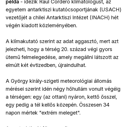
példa
- idézik Raul Cordero klimatológust, az
egyetem antarktiszi kutatócsoportjának (USACH)
vezetőjét a chilei Antarktiszi Intézet (INACH) hét
végén kiadott közleményében.
A klímakutató szerint az adat aggasztó, mert azt
jelezheti, hogy a térség 20. század végi gyors
ütemű felmelegedése, amely megállni látszott az
elmúlt két évtizedben, újraindulhat.
A György király-szigeti meteorológiai állomás
mérései szerint idén négy hőhullám vonult végéig
a térségen: egy (az ottani) nyáron, kettő ősszel,
egy pedig a tél kellős közepén. Összesen 34
napon mértek "extrém meleget".