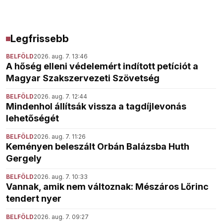
Legfrissebb
BELFÖLD
2026. aug. 7. 13:46
A hőség elleni védelemért indított petíciót a
Magyar Szakszervezeti Szövetség
BELFÖLD
2026. aug. 7. 12:44
Mindenhol állítsák vissza a tagdíjlevonás
lehetőségét
BELFÖLD
2026. aug. 7. 11:26
Keményen beleszált Orbán Balázsba Huth
Gergely
BELFÖLD
2026. aug. 7. 10:33
Vannak, amik nem változnak: Mészáros Lőrinc
tendert nyer
BELFÖLD
2026. aug. 7. 09:27