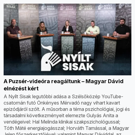
A Puzsér-videóra reagáltunk – Magyar Dávid
elnézést kért
A Nyílt Sisak legutóbbi adása a Szélsőközép YouTube-
csatornán futó Önkényes Mérvadó nagy vihart kavart
epizódjáról szólt. A műsorban a téma pszichológiai, jogi és
társadalmi következményeit elemezte Gulyás Anita a
vendégeivel: Hal Melinda klinikai szakpszichológussal;
Tóth Máté energiajogásszal; Horváth Tamással, a Magyar
Jelen főszerkesztőjével; valamint Magyar Dáviddal, az