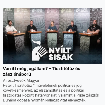
Van itt még jogállam? – Tisztítótűz és
zászlóháború
A résztvevők Magyar
Péter „Tisztítótűz ” műveletének politikai és jogi
következményeit, az elszámoltatás és a politikai
tisztogatás közötti határvonalat, valamint a Pride zászlók
Dunába dobása nyomán kialakult vitát elemezték.