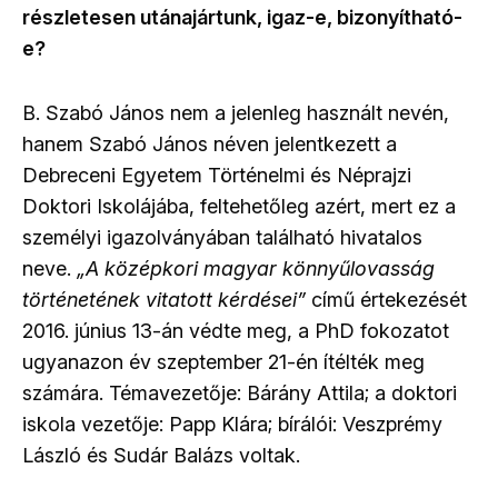
részletesen utánajártunk, igaz-e, bizonyítható-
e?
B. Szabó János nem a jelenleg használt nevén,
hanem Szabó János néven jelentkezett a
Debreceni Egyetem Történelmi és Néprajzi
Doktori Iskolájába, feltehetőleg azért, mert ez a
személyi igazolványában található hivatalos
neve.
„A középkori magyar könnyűlovasság
történetének vitatott kérdései”
című értekezését
2016. június 13-án védte meg, a PhD fokozatot
ugyanazon év szeptember 21-én ítélték meg
számára. Témavezetője: Bárány Attila; a doktori
iskola vezetője: Papp Klára; bírálói: Veszprémy
László és Sudár Balázs voltak.