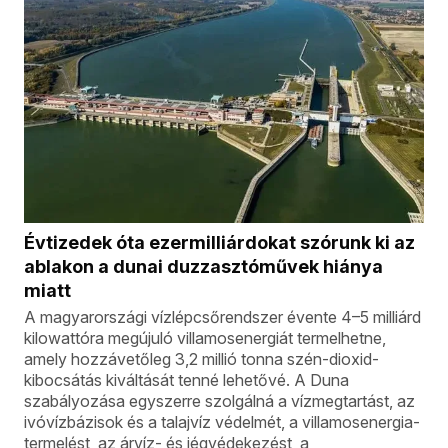
Évtizedek óta ezermilliárdokat szórunk ki az
ablakon a dunai duzzasztóművek hiánya
miatt
A magyarországi vízlépcsőrendszer évente 4–5 milliárd
kilowattóra megújuló villamosenergiát termelhetne,
amely hozzávetőleg 3,2 millió tonna szén-dioxid-
kibocsátás kiváltását tenné lehetővé. A Duna
szabályozása egyszerre szolgálná a vízmegtartást, az
ivóvízbázisok és a talajvíz védelmét, a villamosenergia-
termelést, az árvíz- és jégvédekezést, a