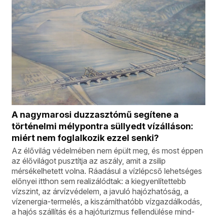
A nagymarosi duzzasztómű segítene a
történelmi mélypontra süllyedt vízálláson:
miért nem foglalkozik ezzel senki?
Az élővilág védelmében nem épült meg, és most éppen
az élővilágot pusztítja az aszály, amit a zsilip
mérsékelhetett volna. Ráadásul a vízlépcső lehetséges
előnyei itthon sem realizálódtak: a kiegyenlítettebb
vízszint, az árvízvédelem, a javuló hajózhatóság, a
vízenergia-termelés, a kiszámíthatóbb vízgazdálkodás,
a hajós szállítás és a hajóturizmus fellendülése mind-