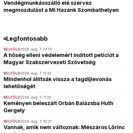
Vendégmunkásszálló elé szervez
megmozdulást a Mi Hazánk Szombathelyen
Legfontosabb
BELFÖLD
2026. aug. 7. 13:13
A hőség elleni védelemért indított petíciót a
Magyar Szakszervezeti Szövetség
BELFÖLD
2026. aug. 7. 11:32
Mindenhol állítsák vissza a tagdíjlevonás
lehetőségét
BELFÖLD
2026. aug. 7. 11:20
Keményen beleszált Orbán Balázsba Huth
Gergely
BELFÖLD
2026. aug. 7. 10:31
Vannak, amik nem változnak: Mészáros Lőrinc