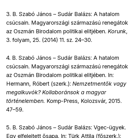
3. B. Szabó János – Sudár Balázs: A hatalom
csúcsain. Magyarországi származású renegátok
az Oszmán Birodalom politikai elitjében.
Korunk
,
3. folyam, 25. (2014) 11. sz. 24–30.
4. B. Szabó János – Sudár Balázs: A hatalom
csúcsain. Magyarországi származású renegátok
az Oszmán Birodalom politikai elitjében. In:
Hermann, Róbert (szerk.):
Nemzetmentők vagy
megalkuvók? Kollaboránsok a magyar
történelemben.
Komp-Press, Kolozsvár, 2015.
47–59.
5. B. Szabó János – Sudár Balázs: Vgec-ügyek.
Egy elfelejtett ősapa. In: Türk Attila (főszerk.):