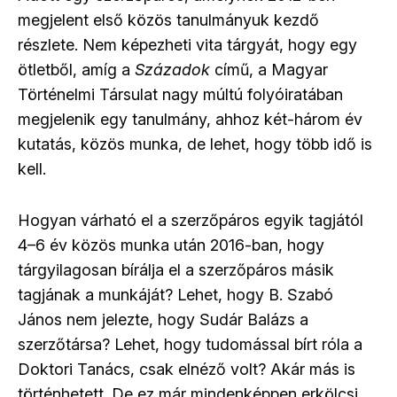
megjelent első közös tanulmányuk kezdő
részlete. Nem képezheti vita tárgyát, hogy egy
ötletből, amíg a
Századok
című, a Magyar
Történelmi Társulat nagy múltú folyóiratában
megjelenik egy tanulmány, ahhoz két-három év
kutatás, közös munka, de lehet, hogy több idő is
kell.
Hogyan várható el a szerzőpáros egyik tagjától
4–6 év közös munka után 2016-ban, hogy
tárgyilagosan bírálja el a szerzőpáros másik
tagjának a munkáját? Lehet, hogy B. Szabó
János nem jelezte, hogy Sudár Balázs a
szerzőtársa? Lehet, hogy tudomással bírt róla a
Doktori Tanács, csak elnéző volt? Akár más is
történhetett. De ez már mindenképpen erkölcsi