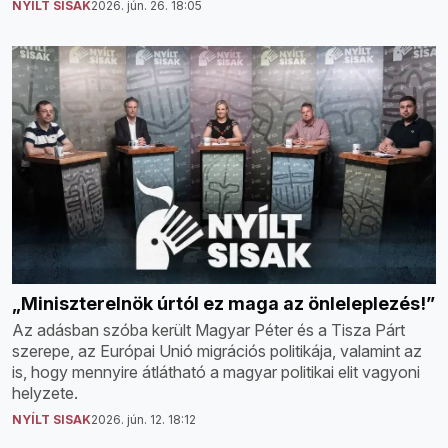
NYÍLT SISAK
2026. jún. 26. 18:05
„Miniszterelnök úrtól ez maga az önleleplezés!”
Az adásban szóba került Magyar Péter és a Tisza Párt
szerepe, az Európai Unió migrációs politikája, valamint az
is, hogy mennyire átlátható a magyar politikai elit vagyoni
helyzete.
NYÍLT SISAK
2026. jún. 12. 18:12