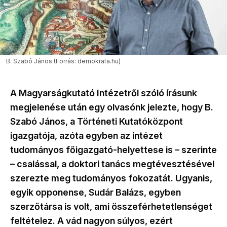
B. Szabó János (Forrás: demokrata.hu)
A Magyarságkutató Intézetről szóló írásunk
megjelenése után egy olvasónk jelezte, hogy B.
Szabó János, a Történeti Kutatóközpont
igazgatója, azóta egyben az intézet
tudományos főigazgató-helyettese is – szerinte
– csalással, a doktori tanács megtévesztésével
szerezte meg tudományos fokozatát. Ugyanis,
egyik opponense, Sudár Balázs, egyben
szerzőtársa is volt, ami összeférhetetlenséget
feltételez. A vád nagyon súlyos, ezért