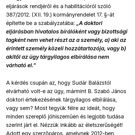
eljárások rendjéről és a habilitációról szóló
387/2012. (XII. 19.) kormányrendelet 17. §-át
építette be a szabályzatába:
„A doktori
eljárásban hivatalos bírálóként vagy bizottsági
tagként nem vehet részt az a személy, a) aki az
érintett személy közeli hozzátartozója, vagy b)
akitől az ügy tárgyilagos elbírálása nem
várható el.”
A kérdés csupán az, hogy Sudár Balázstól
elvárható volt-e az ügy, mármint B. Szabó János
doktori értekezésének tárgyilagos elbírálása,
vagy sem? Most tegyük félre az ideát, hogy
minden szereplő jóhiszeműen és legjobb tudása
szerint járt el. Nézzük inkább az életszerűségét!
Adott egy szerzőpáros, amelynek 2012-ben