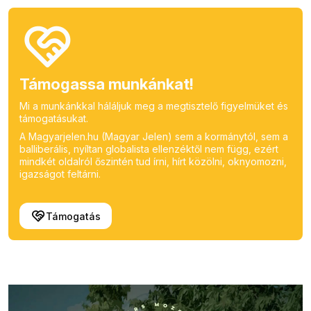
Támogassa munkánkat!
Mi a munkánkkal háláljuk meg a megtisztelő figyelmüket és
támogatásukat.
A Magyarjelen.hu (Magyar Jelen) sem a kormánytól, sem a
balliberális, nyíltan globalista ellenzéktől nem függ, ezért
mindkét oldalról őszintén tud írni, hírt közölni, oknyomozni,
igazságot feltárni.
Támogatás