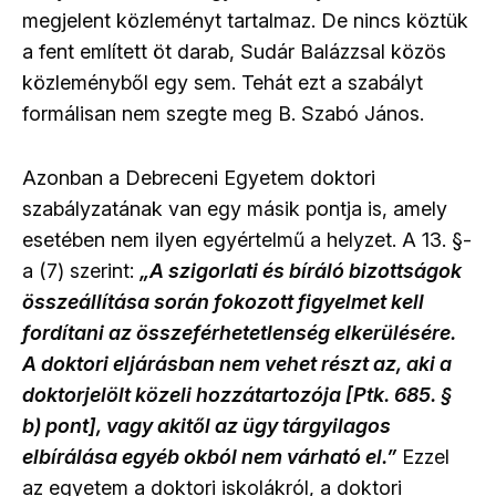
megjelent közleményt tartalmaz. De nincs köztük
a fent említett öt darab, Sudár Balázzsal közös
közleményből egy sem. Tehát ezt a szabályt
formálisan nem szegte meg B. Szabó János.
Azonban a Debreceni Egyetem doktori
szabályzatának van egy másik pontja is, amely
esetében nem ilyen egyértelmű a helyzet. A 13. §-
a (7) szerint:
„A szigorlati és bíráló bizottságok
összeállítása során fokozott figyelmet kell
fordítani az összeférhetetlenség elkerülésére.
A doktori eljárásban nem vehet részt az, aki a
doktorjelölt közeli hozzátartozója [Ptk. 685. §
b) pont], vagy akitől az ügy tárgyilagos
elbírálása egyéb okból nem várható el.”
Ezzel
az egyetem a doktori iskolákról, a doktori