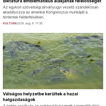
diktatúra emblematikus alakjának felelősségét
Az egykori szövetségi járványügyi vezető szándékosan
akadályozza az amerikai Kongresszus munkáját a
történtek felderítésében.
KULTÚRA
2026. aug. 6. 17:35
Válságos helyzetbe kerültek a hazai
halgazdaságok
A tartós aszály és az extrém hőség miatt a termelők éjjel-