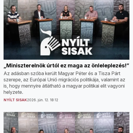
„Miniszterelnök úrtól ez maga az önleleplezés!”
Az adásban szóba került Magyar Péter és a Tisza Párt
szerepe, az Európai Unió migrációs politikája, valamint az
is, hogy mennyire átlátható a magyar politikai elit vagyoni
helyzete.
NYÍLT SISAK
2026. jún. 12. 18:12