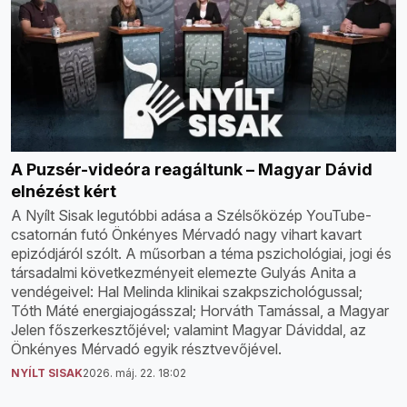
A Puzsér-videóra reagáltunk – Magyar Dávid
elnézést kért
A Nyílt Sisak legutóbbi adása a Szélsőközép YouTube-
csatornán futó Önkényes Mérvadó nagy vihart kavart
epizódjáról szólt. A műsorban a téma pszichológiai, jogi és
társadalmi következményeit elemezte Gulyás Anita a
vendégeivel: Hal Melinda klinikai szakpszichológussal;
Tóth Máté energiajogásszal; Horváth Tamással, a Magyar
Jelen főszerkesztőjével; valamint Magyar Dáviddal, az
Önkényes Mérvadó egyik résztvevőjével.
NYÍLT SISAK
2026. máj. 22. 18:02