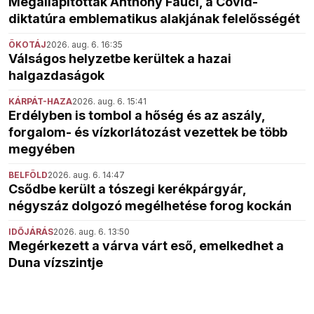
Megállapították Anthony Fauci, a Covid-
diktatúra emblematikus alakjának felelősségét
ÖKOTÁJ
2026. aug. 6. 16:35
Válságos helyzetbe kerültek a hazai
halgazdaságok
KÁRPÁT-HAZA
2026. aug. 6. 15:41
Erdélyben is tombol a hőség és az aszály,
forgalom- és vízkorlátozást vezettek be több
megyében
BELFÖLD
2026. aug. 6. 14:47
Csődbe került a tószegi kerékpárgyár,
négyszáz dolgozó megélhetése forog kockán
IDŐJÁRÁS
2026. aug. 6. 13:50
Megérkezett a várva várt eső, emelkedhet a
Duna vízszintje