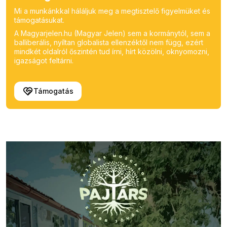
Mi a munkánkkal háláljuk meg a megtisztelő figyelmüket és
támogatásukat.
A Magyarjelen.hu (Magyar Jelen) sem a kormánytól, sem a
balliberális, nyíltan globalista ellenzéktől nem függ, ezért
mindkét oldalról őszintén tud írni, hírt közölni, oknyomozni,
igazságot feltárni.
Támogatás