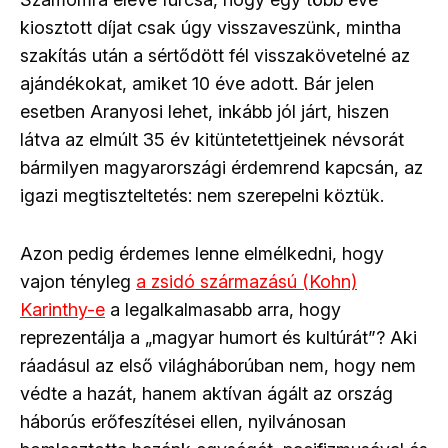
kiosztott díjat csak úgy visszaveszünk, mintha
szakítás után a sértődött fél visszakövetelné az
ajándékokat, amiket 10 éve adott. Bár jelen
esetben Aranyosi lehet, inkább jól járt, hiszen
látva az elmúlt 35 év kitüntetettjeinek névsorát
bármilyen magyarországi érdemrend kapcsán, az
igazi megtiszteltetés: nem szerepelni köztük.
Azon pedig érdemes lenne elmélkedni, hogy
vajon tényleg
a zsidó származású (Kohn)
Karinthy-e
a legalkalmasabb arra, hogy
reprezentálja a „magyar humort és kultúrát”? Aki
ráadásul az első világháborúban nem, hogy nem
védte a hazát, hanem aktívan ágált az ország
háborús erőfeszítései ellen, nyilvánosan