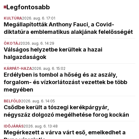
Legfontosabb
KULTÚRA
2026. aug. 6. 17:01
Megállapították Anthony Fauci, a Covid-
diktatúra emblematikus alakjának felelősségét
ÖKOTÁJ
2026. aug. 6. 14:29
Válságos helyzetbe kerültek a hazai
halgazdaságok
KÁRPÁT-HAZA
2026. aug. 6. 15:02
Erdélyben is tombol a hőség és az aszály,
forgalom- és vízkorlátozást vezettek be több
megyében
BELFÖLD
2026. aug. 6. 14:05
Csődbe került a tószegi kerékpárgyár,
négyszáz dolgozó megélhetése forog kockán
IDŐJÁRÁS
2026. aug. 6. 13:48
Megérkezett a várva várt eső, emelkedhet a