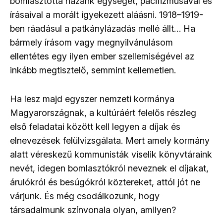
bomlasztotta hazánk egységét, pacifizmusával és
írásaival a morált igyekezett aláásni. 1918–1919-
ben ráadásul a patkánylázadás mellé állt… Ha
bármely írásom vagy megnyilvánulásom
ellentétes egy ilyen ember szellemiségével az
inkább megtisztelő, semmint kellemetlen.
Ha lesz majd egyszer nemzeti kormánya
Magyarországnak, a kultúráért felelős részleg
első feladatai között kell legyen a díjak és
elnevezések felülvizsgálata. Mert amely kormány
alatt véreskezű kommunisták viselik könyvtáraink
nevét, idegen bomlasztókról neveznek el díjakat,
árulókról és besúgókról köztereket, attól jót ne
várjunk. És még csodálkozunk, hogy
társadalmunk színvonala olyan, amilyen?