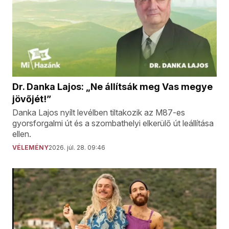
Dr. Danka Lajos: „Ne állítsák meg Vas megye
jövőjét!”
Danka Lajos nyílt levélben tiltakozik az M87-es
gyorsforgalmi út és a szombathelyi elkerülő út leállítása
ellen.
VÉLEMÉNY
2026. júl. 28. 09:46