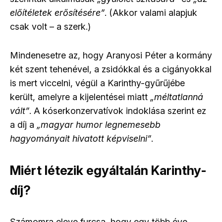
előítéletek erősítésére”
. (Akkor valami alapjuk
csak volt – a szerk.)
Mindenesetre az, hogy Aranyosi Péter a kormány
két szent tehenével, a zsidókkal és a cigányokkal
is mert viccelni, végül a Karinthy-gyűrűjébe
került, amelyre a kijelentései miatt
„méltatlanná
vált”
. A kóserkonzervatívok indoklása szerint ez
a díj a
„magyar humor legnemesebb
hagyományait hivatott képviselni”
.
Miért létezik egyáltalán Karinthy-
díj?
Számomra eleve furcsa, hogy egy több éve