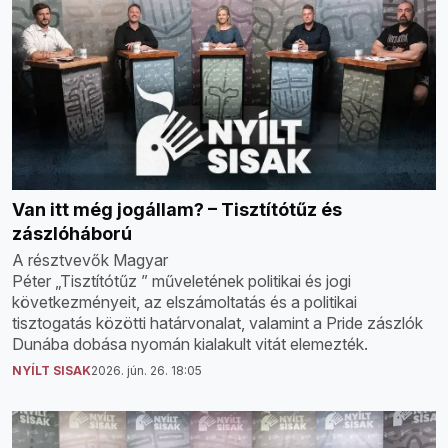
Van itt még jogállam? – Tisztítótűz és
zászlóháború
A résztvevők Magyar
Péter „Tisztítótűz ” műveletének politikai és jogi
következményeit, az elszámoltatás és a politikai
tisztogatás közötti határvonalat, valamint a Pride zászlók
Dunába dobása nyomán kialakult vitát elemezték.
NYÍLT SISAK
2026. jún. 26. 18:05