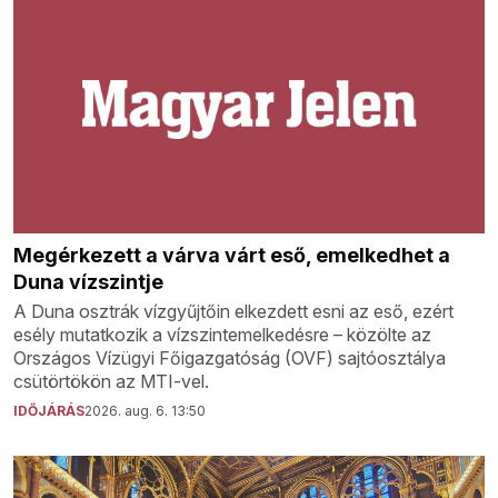
Megérkezett a várva várt eső, emelkedhet a
Duna vízszintje
A Duna osztrák vízgyűjtőin elkezdett esni az eső, ezért
esély mutatkozik a vízszintemelkedésre – közölte az
Országos Vízügyi Főigazgatóság (OVF) sajtóosztálya
csütörtökön az MTI-vel.
IDŐJÁRÁS
2026. aug. 6. 13:50