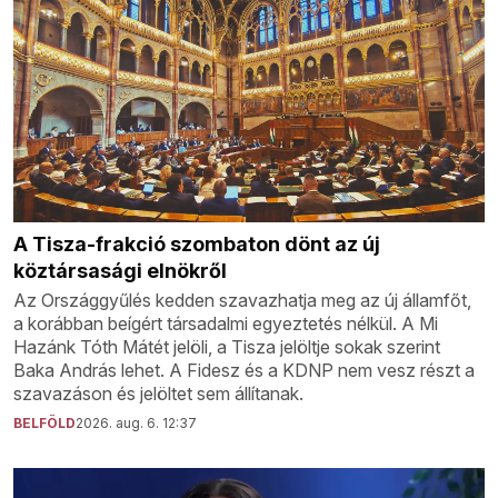
A Tisza-frakció szombaton dönt az új
köztársasági elnökről
Az Országgyűlés kedden szavazhatja meg az új államfőt,
a korábban beígért társadalmi egyeztetés nélkül. A Mi
Hazánk Tóth Mátét jelöli, a Tisza jelöltje sokak szerint
Baka András lehet. A Fidesz és a KDNP nem vesz részt a
szavazáson és jelöltet sem állítanak.
BELFÖLD
2026. aug. 6. 12:37