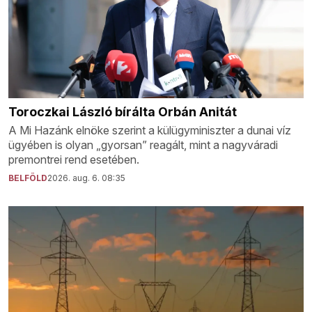
Toroczkai László bírálta Orbán Anitát
A Mi Hazánk elnöke szerint a külügyminiszter a dunai víz
ügyében is olyan „gyorsan” reagált, mint a nagyváradi
premontrei rend esetében.
BELFÖLD
2026. aug. 6. 08:35