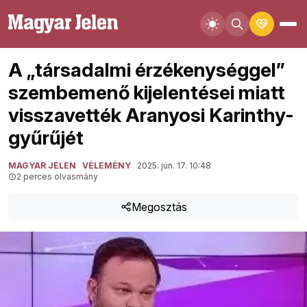
A „társadalmi érzékenységgel”
szembemenő kijelentései miatt
visszavették Aranyosi Karinthy-
gyűrűjét
MAGYAR JELEN
VÉLEMÉNY
2025. jún. 17. 10:48
2 perces olvasmány
Megosztás