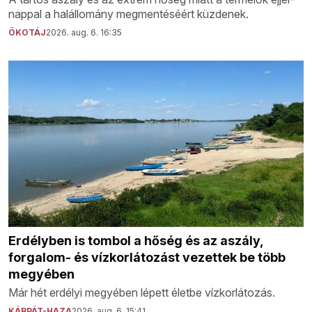
nappal a halállomány megmentéséért küzdenek.
ÖKOTÁJ
2026. aug. 6. 16:35
Erdélyben is tombol a hőség és az aszály,
forgalom- és vízkorlátozást vezettek be több
megyében
Már hét erdélyi megyében lépett életbe vízkorlátozás.
KÁRPÁT-HAZA
2026. aug. 6. 15:41