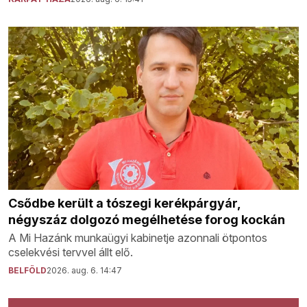
Csődbe került a tószegi kerékpárgyár,
négyszáz dolgozó megélhetése forog kockán
A Mi Hazánk munkaügyi kabinetje azonnali ötpontos
cselekvési tervvel állt elő.
BELFÖLD
2026. aug. 6. 14:47