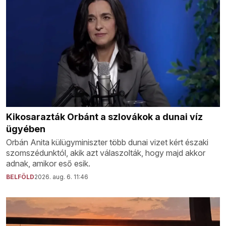
Kikosarazták Orbánt a szlovákok a dunai víz
ügyében
Orbán Anita külügyminiszter több dunai vizet kért északi
szomszédunktól, akik azt válaszolták, hogy majd akkor
adnak, amikor eső esik.
BELFÖLD
2026. aug. 6. 11:46