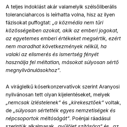
A teljes indoklást akár valamelyik szélsőliberális
toleranciaharcos is leírhatta volna, hisz az ilyen
fázisokat puffogtat:
„a közmédia nem tűri
közösségeiben azokat, akik az emberi jogokat,
az egyetemes emberi értékeket megsértik, ezért
nem maradhat következmények nélkül, ha
valaki az elismerés és ismertség fényét
használja fel méltatlan, másokat súlyosan sértő
megnyilvánulásokhoz”
.
A viráglelkű kóserkonzervatívok szerint Aranyosi
nyilvánosan tett olyan kijelentéseket, melyek
„nemcsak ízléstelenek”
és
„kirekesztőek”
voltak,
de
„súlyosan sértették egyes nemzetiségek és
népcsoportok méltóságát”
. Poénjai ráadásul
szerintük alkalmasak
„gyűlölet szítására”
és
„az