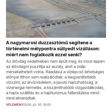
A nagymarosi duzzasztómű segítene a
történelmi mélypontra süllyedt vízálláson:
miért nem foglalkozik ezzel senki?
Az élővilág védelmében nem épült meg, és most éppen
az élővilágot pusztítja az aszály, amit a zsilip
mérsékelhetett volna. Ráadásul a vízlépcső lehetséges
előnyei itthon sem realizálódtak: a kiegyenlítettebb
vízszint, az árvízvédelem, a javuló hajózhatóság, a
vízenergia-termelés, a kiszámíthatóbb vízgazdálkodás,
a hajós szállítás és a hajóturizmus fellendülése mind-
mind elmaradtak.
VÉLEMÉNY
2026. júl. 30. 19:05