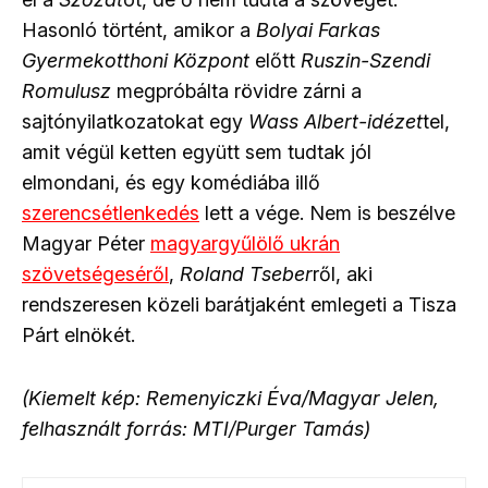
Hasonló történt, amikor a
Bolyai Farkas
Gyermekotthoni Központ
előtt
Ruszin-Szendi
Romulusz
megpróbálta rövidre zárni a
sajtónyilatkozatokat egy
Wass Albert-idézet
tel,
amit végül ketten együtt sem tudtak jól
elmondani, és egy komédiába illő
szerencsétlenkedés
lett a vége. Nem is beszélve
Magyar Péter
magyargyűlölő ukrán
szövetségeséről
,
Roland Tseber
ről, aki
rendszeresen közeli barátjaként emlegeti a Tisza
Párt elnökét.
(Kiemelt kép: Remenyiczki Éva/Magyar Jelen,
felhasznált forrás: MTI/Purger Tamás)