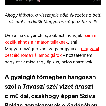
Ahogy látható, a visszafelé dőlő ékezetes à betű
viszont szerintük Magyarországhoz tartozik
De vannak olyanok is, akik azt mondják,
semmi
közük ahhoz a határon túliaknak
, ami
Magyarországon van, vagy hogy csak
magyarul
beszélő román állampolgárok
– hozzátenném,
hogy ezek mind régi, tipikus, balos narratívák.
A gyalogló tömegben hangosan
szól a
Tavaszi szél vizet áraszt
című dal, csakhogy éppen Sziva
Balázs zenekarának előadásában