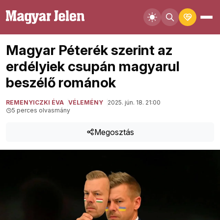
Magyar Péterék szerint az
erdélyiek csupán magyarul
beszélő románok
REMENYICZKI ÉVA
VÉLEMÉNY
2025. jún. 18. 21:00
5 perces olvasmány
Megosztás