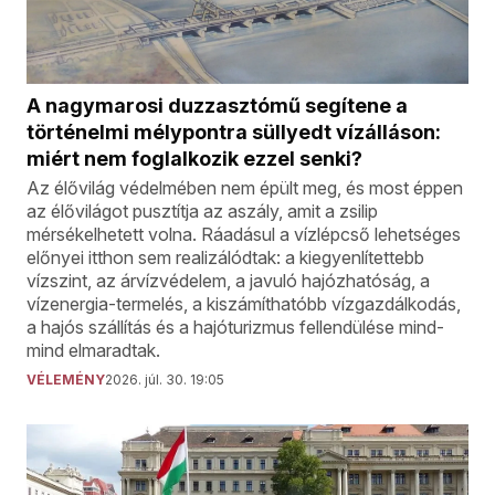
A nagymarosi duzzasztómű segítene a
történelmi mélypontra süllyedt vízálláson:
miért nem foglalkozik ezzel senki?
Az élővilág védelmében nem épült meg, és most éppen
az élővilágot pusztítja az aszály, amit a zsilip
mérsékelhetett volna. Ráadásul a vízlépcső lehetséges
előnyei itthon sem realizálódtak: a kiegyenlítettebb
vízszint, az árvízvédelem, a javuló hajózhatóság, a
vízenergia-termelés, a kiszámíthatóbb vízgazdálkodás,
a hajós szállítás és a hajóturizmus fellendülése mind-
mind elmaradtak.
VÉLEMÉNY
2026. júl. 30. 19:05