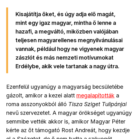
Kisajátítja őket, és úgy adja elő magát,
mint egy igaz magyar, mintha ő lenne a
hazafi, a megváltó, miközben valójában
teljesen magyarellenes megnyilvánulásai
vannak, például hogy ne vigyenek magyar
zászlót és más nemzeti motívumokat
Erdélybe, akik vele tartanak a nagy útra.
Ezenfelül ugyanúgy a magyarság becsületébe
gázolt, amikor a kezei alatt
megalapították
a
roma asszonyokból álló
Tisza Sziget Tulipánjai
nevű szervezetet. A magyar örökséget ugyanúgy
semmibe vették akkor is, amikor Magyar Péter
kérte az őt támogató Rost Andreát, hogy kezdje
el a
Szózat
ot, de ő nem tudta a szövegét.