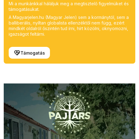
Mi a munkánkkal háláljuk meg a megtisztelő figyelmüket és
támogatásukat.
A Magyarjelen.hu (Magyar Jelen) sem a kormánytól, sem a
balliberális, nyíltan globalista ellenzéktől nem függ, ezért
mindkét oldalról őszintén tud írni, hírt közölni, oknyomozni,
igazságot feltárni.
Támogatás