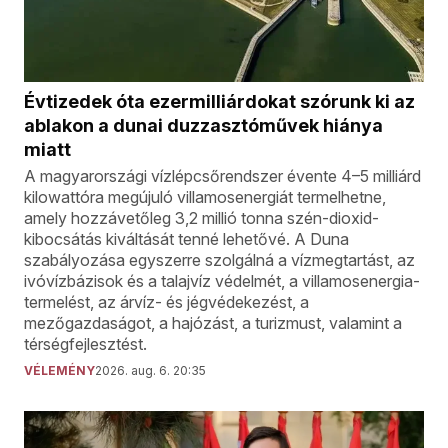
Évtizedek óta ezermilliárdokat szórunk ki az
ablakon a dunai duzzasztóművek hiánya
miatt
A magyarországi vízlépcsőrendszer évente 4–5 milliárd
kilowattóra megújuló villamosenergiát termelhetne,
amely hozzávetőleg 3,2 millió tonna szén-dioxid-
kibocsátás kiváltását tenné lehetővé. A Duna
szabályozása egyszerre szolgálná a vízmegtartást, az
ivóvízbázisok és a talajvíz védelmét, a villamosenergia-
termelést, az árvíz- és jégvédekezést, a
mezőgazdaságot, a hajózást, a turizmust, valamint a
térségfejlesztést.
VÉLEMÉNY
2026. aug. 6. 20:35