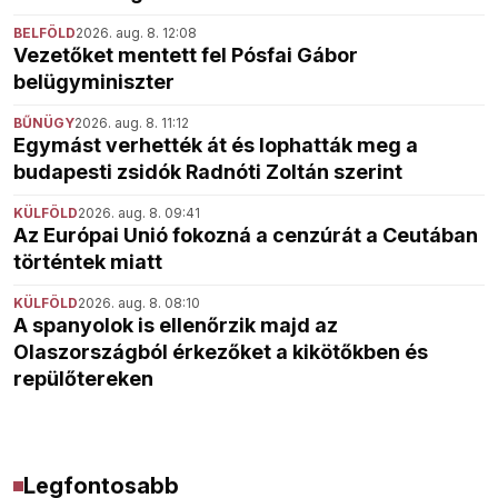
BELFÖLD
2026. aug. 8. 12:08
Vezetőket mentett fel Pósfai Gábor
belügyminiszter
BŰNÜGY
2026. aug. 8. 11:12
Egymást verhették át és lophatták meg a
budapesti zsidók Radnóti Zoltán szerint
KÜLFÖLD
2026. aug. 8. 09:41
Az Európai Unió fokozná a cenzúrát a Ceutában
történtek miatt
KÜLFÖLD
2026. aug. 8. 08:10
A spanyolok is ellenőrzik majd az
Olaszországból érkezőket a kikötőkben és
repülőtereken
Legfontosabb