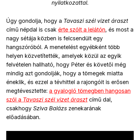
nyilatkozattal.
Úgy gondolja, hogy a
Tavaszi szél vizet áraszt
című népdal is csak
érte szólt a lelátón
, és most a
nagy sétája közben is felcsendült egy
hangszóróból. A menetelést egyébként több
helyen közvetítették, amelyek közül az egyik
felvételen hallható, hogy Péter és követői még
mindig azt gondolják, hogy a tömegek miatta
éneklik, és ezzel a tévhittel a rajongóit is erősen
megtévesztette:
a gyalogló tömegben hangosan
szól a
Tavaszi szél vizet áraszt
című dal,
csakhogy
Sziva Balázs
zenekarának
előadásában.