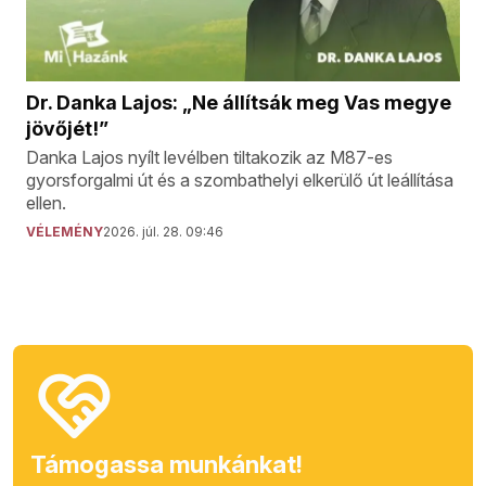
Dr. Danka Lajos: „Ne állítsák meg Vas megye
jövőjét!”
Danka Lajos nyílt levélben tiltakozik az M87-es
gyorsforgalmi út és a szombathelyi elkerülő út leállítása
ellen.
VÉLEMÉNY
2026. júl. 28. 09:46
Támogassa munkánkat!