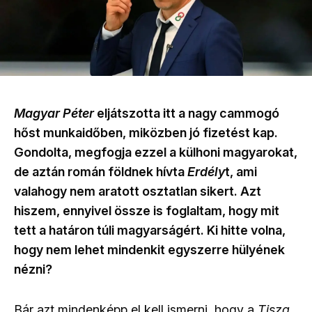
Magyar Péter
eljátszotta itt a nagy cammogó
hőst munkaidőben, miközben jó fizetést kap.
Gondolta, megfogja ezzel a külhoni magyarokat,
de aztán román földnek hívta
Erdély
t, ami
valahogy nem aratott osztatlan sikert. Azt
hiszem, ennyivel össze is foglaltam, hogy mit
tett a határon túli magyarságért. Ki hitte volna,
hogy nem lehet mindenkit egyszerre hülyének
nézni?
Bár azt mindenképp el kell ismerni, hogy a
Tisza