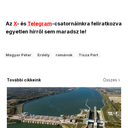
Az
X
- és
Telegram
-csatornáinkra feliratkozva
egyetlen hírről sem maradsz le!
Magyar Péter
Erdély
románok
Tisza Párt
További cikkeink
Összes