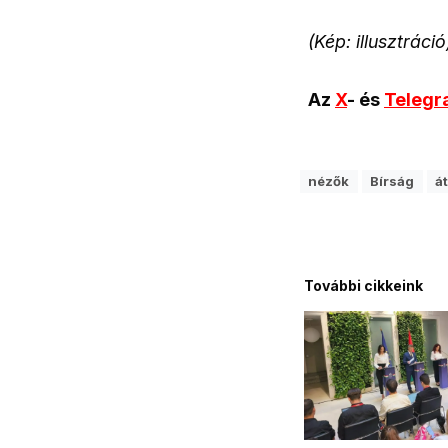
(Kép: illusztráció
Az
X
- és
Teleg
nézők
Bírság
á
További cikkeink