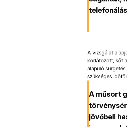
telefonálás
A vizsgálat alap
korlátozott, sőt 
alapuló sürgetés
szükséges időtől
A műsort g
törvénysér
jövőbeli h