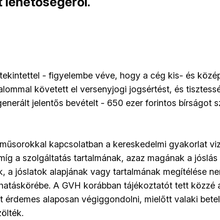
t lehetőségéről.
ekintettel - figyelembe véve, hogy a cég kis- és közé
alommal követett el versenyjogi jogsértést, és tisztess
nerált jelentős bevételt - 650 ezer forintos bírságot s
műsorokkal kapcsolatban a kereskedelmi gyakorlat viz
 míg a szolgáltatás tartalmának, azaz magának a jóslás
 a jóslatok alapjának vagy tartalmának megítélése ne
atáskörébe. A GVH korábban tájékoztatót tett közzé 
it érdemes alaposan végiggondolni, mielőtt valaki bete
ölték.