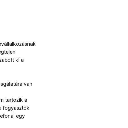
pvállalkozásnak
égtelen
zabott ki a
sgálatára van
m tartozik a
a fogyasztók
lefonál egy