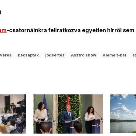
)
ram
-csatornáinkra feliratkozva egyetlen hírről sem
tverés
becsapták
jogsértés
Asztro show
Kiemelt-bal
s