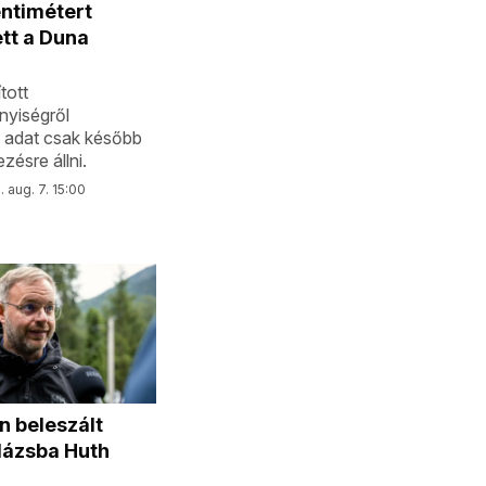
ntimétert
tt a Duna
tott
nyiségről
 adat csak később
zésre állni.
 aug. 7. 15:00
 beleszált
lázsba Huth