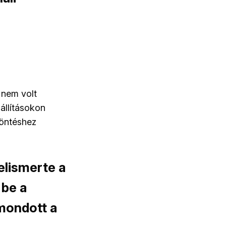
 nem volt
 állításokon
döntéshez
elismerte a
 be a
emondott a