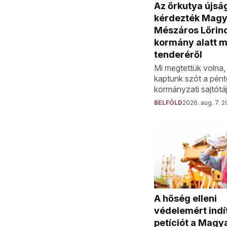
Az őrkutya újsá
kérdezték Magy
Mészáros Lőrinc
kormány alatt 
tenderéről
Mi megtettük volna
kaptunk szót a pént
kormányzati sajtótá
BELFÖLD
2026. aug. 7. 2
A hőség elleni
védelemért indí
petíciót a Magy