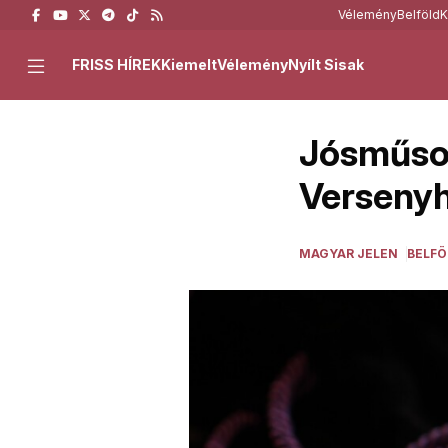
Vélemény
Belföld
K
FRISS HÍREK
Kiemelt
Vélemény
Nyílt Sisak
Jósműsor
Versenyh
MAGYAR JELEN
BELFÖ