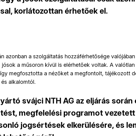
sal, korlátozottan érhetőek el.
ján azonban a szolgáltatás hozzáférhetősége valójában
a jósok a műsoron kívül is elérhetőek voltak. A valótlan
 így megfosztotta a nézőket a megfontolt, tájékozott 
 és alkalomtól.
yártó svájci NTH AG az eljárás során 
tést, megfelelési programot vezetett
asonló jogsértések elkerülésére, és l