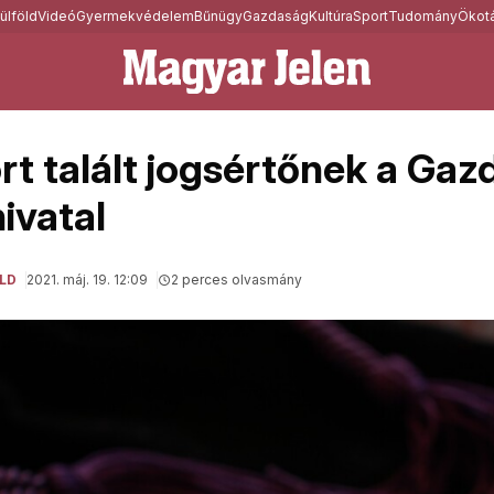
ülföld
Videó
Gyermekvédelem
Bűnügy
Gazdaság
Kultúra
Sport
Tudomány
Ökotá
t talált jogsértőnek a Gaz
ivatal
LD
2021. máj. 19. 12:09
2 perces olvasmány