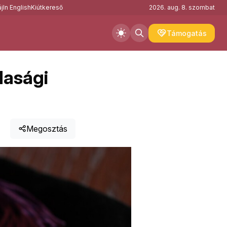
j
In English
Kiútkereső
2026. aug. 8. szombat
Támogatás
dasági
Megosztás