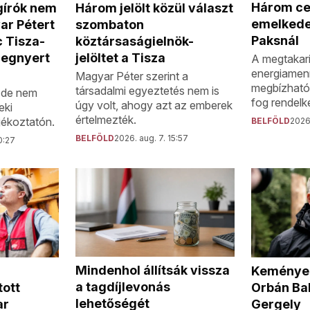
Három ce
gírók nem
Három jelölt közül választ
emelkede
ar Pétert
szombaton
Paksnál
 Tisza-
köztársaságielnök-
megnyert
jelöltet a Tisza
A megtakarí
energiamen
Magyar Péter szerint a
megbízható
társadalmi egyeztetés nem is
, de nem
fog rendelke
úgy volt, ahogy azt az emberek
eki
értelmezték.
jékoztatón.
BELFÖLD
2026.
BELFÖLD
2026. aug. 7. 15:57
0:27
Mindenhol állítsák vissza
Keményen
a tagdíjlevonás
tott
Orbán Ba
lehetőségét
ar
Gergely