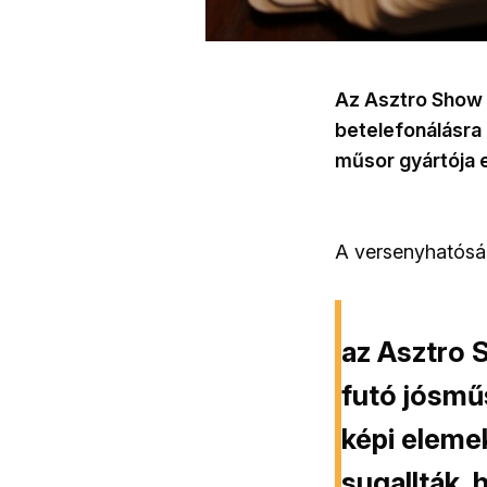
Az Asztro Show c
betelefonálásra 
műsor gyártója e
A versenyhatóság
az Asztro 
futó jósmű
képi elemek
sugallták, 