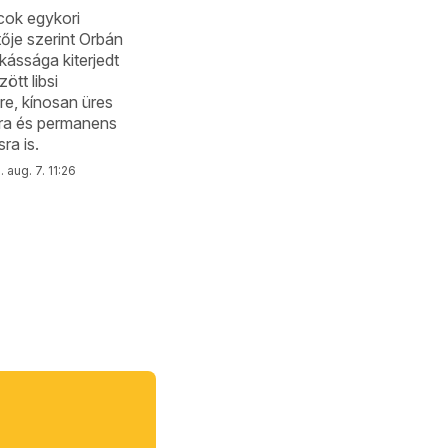
cok egykori
ője szerint Orbán
ássága kiterjedt
ött libsi
e, kínosan üres
sra és permanens
ra is.
 aug. 7. 11:26