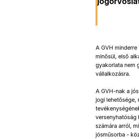
jogorvosla
A GVH minderre t
minősül, első alk
gyakorlata nem ge
vállalkozásra.
A GVH-nak a jós
jogi lehetősége,
tevékenységének,
versenyhatóság h
számára arról, m
jósműsorba - köz