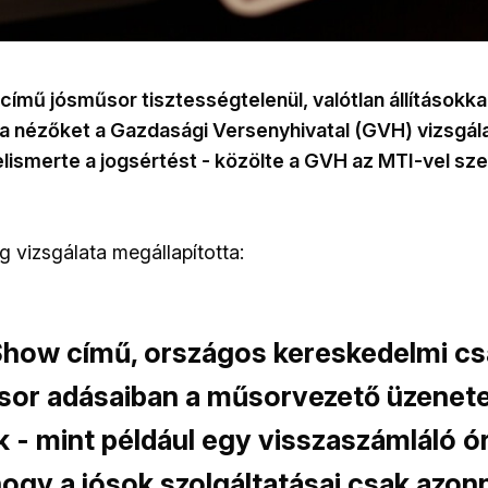
ímű jósműsor tisztességtelenül, valótlan állításokka
a nézőket a Gazdasági Versenyhivatal (GVH) vizsgálat
lismerte a jogsértést - közölte a GVH az MTI-vel sze
 vizsgálata megállapította:
Show című, országos kereskedelmi c
sor adásaiban a műsorvezető üzenetei,
 - mint például egy visszaszámláló ór
hogy a jósok szolgáltatásai csak azonn