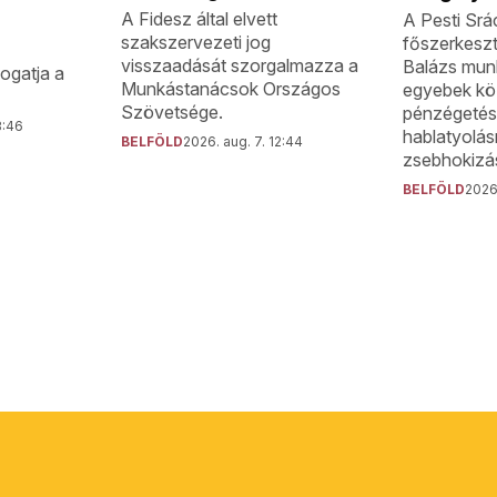
A Fidesz által elvett
A Pesti Srá
szakszervezeti jog
főszerkeszt
visszaadását szorgalmazza a
Balázs munk
ogatja a
Munkástanácsok Országos
egyebek köz
Szövetsége.
pénzégetésr
3:46
hablatyolá
BELFÖLD
2026. aug. 7. 12:44
zsebhokizás
BELFÖLD
2026.