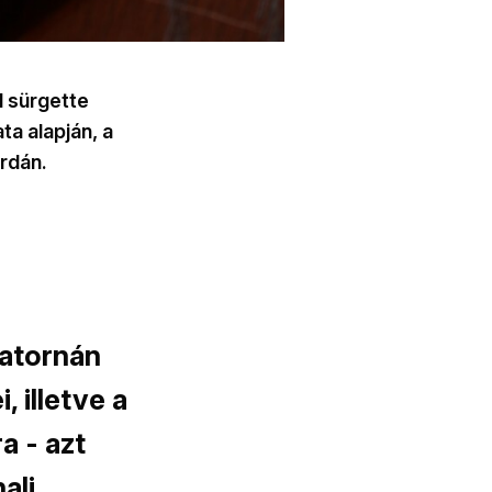
l sürgette
a alapján, a
rdán.
satornán
 illetve a
a - azt
ali