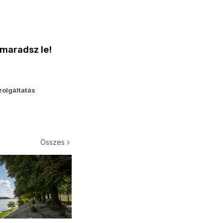
 maradsz le!
zolgáltatás
Összes