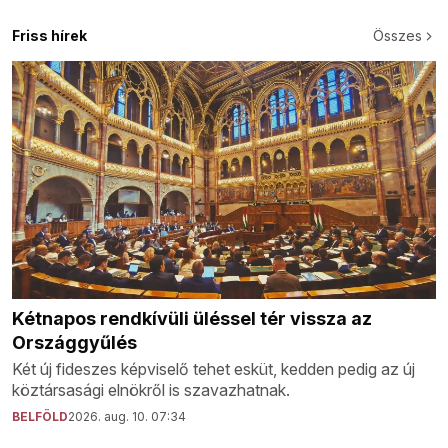
Friss hírek
Összes
Kétnapos rendkívüli üléssel tér vissza az
Országgyűlés
Két új fideszes képviselő tehet esküt, kedden pedig az új
köztársasági elnökről is szavazhatnak.
BELFÖLD
2026. aug. 10. 07:34