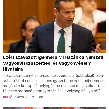
Ezért szavazott igennel a Mi Hazánk a Nemzeti
Vagyonvisszaszerzési és Vagyonvédelmi
Hivatalra
Toroczkai szerint a nemzeti szuverenista (jobboldal) oldal
soha többet nem lesz képes győzni, „ha nem tudja lemosni
magáról a korrupció bélyegét, ha nem tud megszabadulni a
féktelen mohóság, rongyrázás és kevélység béklyóitól”.
BELFÖLD
2026. aug. 9. 15:00