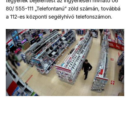
tegyenek bejelentést az ingyenesen hívható 06
80/ 555-111 „Telefontanú” zöld számán, továbbá
a 112-es központi segélyhívó telefonszámon.