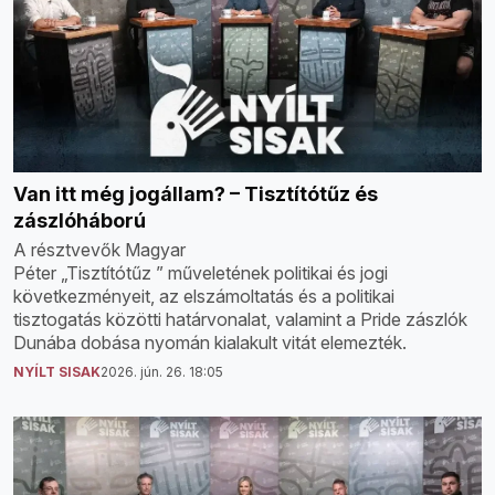
Van itt még jogállam? – Tisztítótűz és
zászlóháború
A résztvevők Magyar
Péter „Tisztítótűz ” műveletének politikai és jogi
következményeit, az elszámoltatás és a politikai
tisztogatás közötti határvonalat, valamint a Pride zászlók
Dunába dobása nyomán kialakult vitát elemezték.
NYÍLT SISAK
2026. jún. 26. 18:05