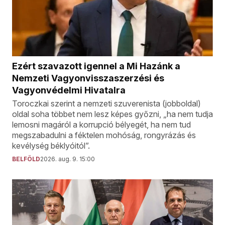
Ezért szavazott igennel a Mi Hazánk a
Nemzeti Vagyonvisszaszerzési és
Vagyonvédelmi Hivatalra
Toroczkai szerint a nemzeti szuverenista (jobboldal)
oldal soha többet nem lesz képes győzni, „ha nem tudja
lemosni magáról a korrupció bélyegét, ha nem tud
megszabadulni a féktelen mohóság, rongyrázás és
kevélység béklyóitól”.
BELFÖLD
2026. aug. 9. 15:00