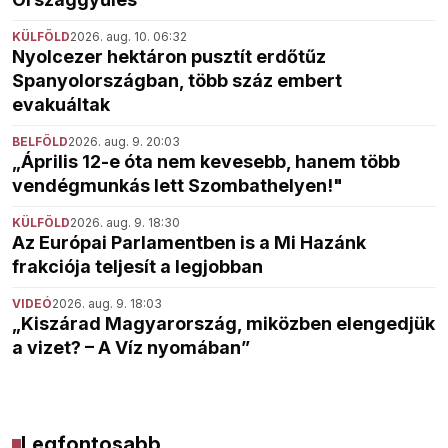
KÜLFÖLD
2026. aug. 10. 06:32
Nyolcezer hektáron pusztít erdőtűz
Spanyolországban, több száz embert
evakuáltak
BELFÖLD
2026. aug. 9. 20:03
„Április 12-e óta nem kevesebb, hanem több
vendégmunkás lett Szombathelyen!"
KÜLFÖLD
2026. aug. 9. 18:30
Az Európai Parlamentben is a Mi Hazánk
frakciója teljesít a legjobban
VIDEÓ
2026. aug. 9. 18:03
„Kiszárad Magyarország, miközben elengedjük
a vizet? – A Víz nyomában”
Legfontosabb