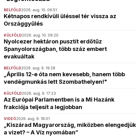
BELFÖLD
2026. aug. 10. 06:51
Kétnapos rendkívüli üléssel tér vissza az
Országgyűlés
KÜLFÖLD
2026. aug. 10. 06:20
Nyolcezer hektáron pusztít erdőtűz
Spanyolországban, több száz embert
evakuáltak
BELFÖLD
2026. aug. 9. 19:28
„Április 12-e óta nem kevesebb, hanem több
vendégmunkás lett Szombathelyen!"
KÜLFÖLD
2026. aug. 9. 17:23
Az Európai Parlamentben is a Mi Hazánk
frakciója teljesít a legjobban
VIDEÓ
2026. aug. 9. 18:01
„Kiszárad Magyarország, miközben elengedjük
a vizet? – A Víz nyomában”