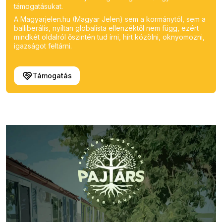
támogatásukat.
A Magyarjelen.hu (Magyar Jelen) sem a kormánytól, sem a
balliberális, nyíltan globalista ellenzéktől nem függ, ezért
mindkét oldalról őszintén tud írni, hírt közölni, oknyomozni,
igazságot feltárni.
Támogatás