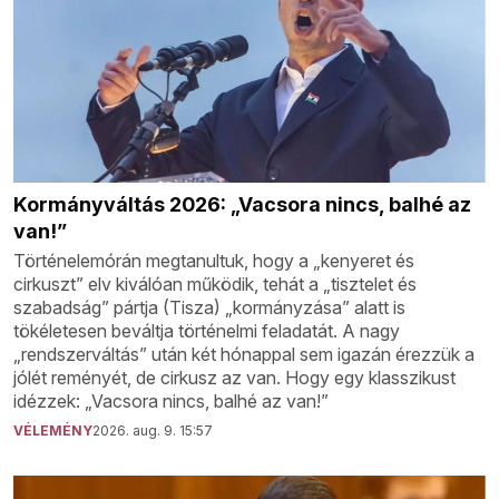
Kormányváltás 2026: „Vacsora nincs, balhé az
van!”
Történelemórán megtanultuk, hogy a „kenyeret és
cirkuszt” elv kiválóan működik, tehát a „tisztelet és
szabadság” pártja (Tisza) „kormányzása” alatt is
tökéletesen beváltja történelmi feladatát. A nagy
„rendszerváltás” után két hónappal sem igazán érezzük a
jólét reményét, de cirkusz az van. Hogy egy klasszikust
idézzek: „Vacsora nincs, balhé az van!”
VÉLEMÉNY
2026. aug. 9. 15:57