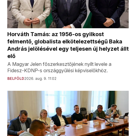
Horváth Tamás: az 1956-os gyilkost
felmentő, globalista elkötelezettségű Baka
András jelölésével egy teljesen új helyzet állt
elő
A Magyar Jelen főszerkesztőjének nyílt levele a
Fidesz-KDNP-s országgyűlési képviselőkhöz.
BELFÖLD
2026. aug. 9. 11:02