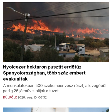
Nyolcezer hektáron pusztít erdőtűz
Spanyolországban, több száz embert
evakuáltak
A munkálatokban 500 szakember vesz részt, a levegőből
pedig 26 járművel oltják a tüzet.
KÜLFÖLD
2026. aug. 10. 06:32