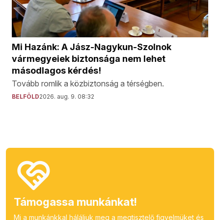
Mi Hazánk: A Jász-Nagykun-Szolnok
vármegyeiek biztonsága nem lehet
másodlagos kérdés!
Tovább romlik a közbiztonság a térségben.
BELFÖLD
2026. aug. 9. 08:32
Támogassa munkánkat!
Mi a munkánkkal háláljuk meg a megtisztelő figyelmüket és