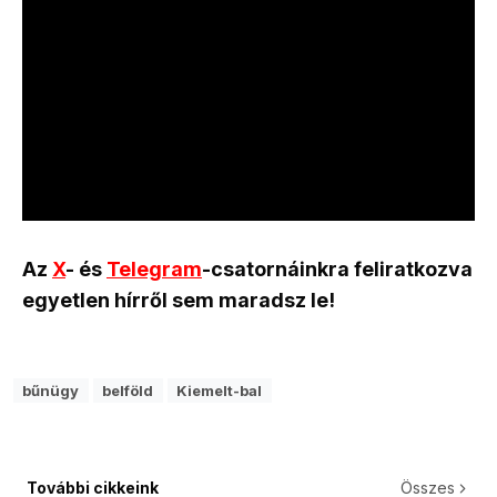
Az
X
- és
Telegram
-csatornáinkra feliratkozva
egyetlen hírről sem maradsz le!
bűnügy
belföld
Kiemelt-bal
További cikkeink
Összes