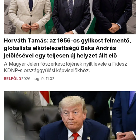
Horváth Tamás: az 1956-os gyilkost felmentő,
globalista elkötelezettségű Baka András
jelölésével egy teljesen új helyzet állt elő
A Magyar Jelen főszerkesztőjének nyílt levele a Fidesz-
KDNP-s országgyűlési képviselőkhöz.
BELFÖLD
2026. aug. 9. 11:02