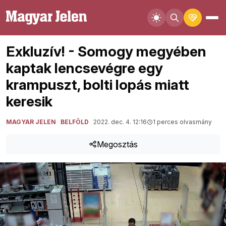
Exkluzív! - Somogy megyében
kaptak lencsevégre egy
krampuszt, bolti lopás miatt
keresik
MAGYAR JELEN
BELFÖLD
2022. dec. 4. 12:16
1 perces olvasmány
Megosztás