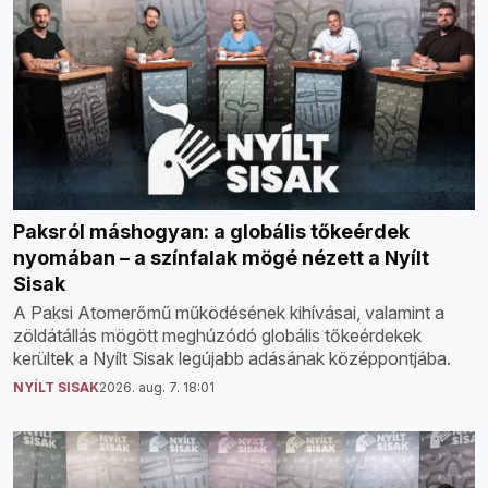
Paksról máshogyan: a globális tőkeérdek
nyomában – a színfalak mögé nézett a Nyílt
Sisak
A Paksi Atomerőmű működésének kihívásai, valamint a
zöldátállás mögött meghúzódó globális tőkeérdekek
kerültek a Nyílt Sisak legújabb adásának középpontjába.
NYÍLT SISAK
2026. aug. 7. 18:01