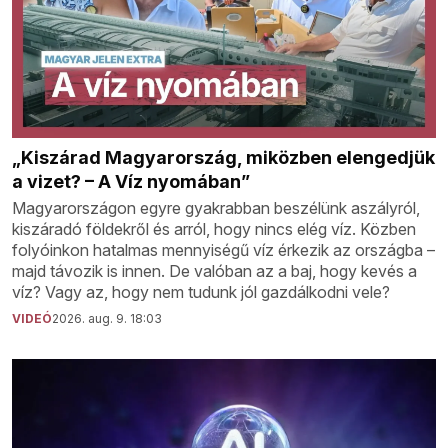
„Kiszárad Magyarország, miközben elengedjük
a vizet? – A Víz nyomában”
Magyarországon egyre gyakrabban beszélünk aszályról,
kiszáradó földekről és arról, hogy nincs elég víz. Közben
folyóinkon hatalmas mennyiségű víz érkezik az országba –
majd távozik is innen. De valóban az a baj, hogy kevés a
víz? Vagy az, hogy nem tudunk jól gazdálkodni vele?
VIDEÓ
2026. aug. 9. 18:03