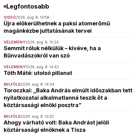
Legfontosabb
VIDEÓ
2026. aug. 8. 13:58
Újra előkerülhetnek a paksi atomerőmű
magánkézbe juttatásának tervei
VÉLEMÉNY
2026. aug. 8. 10:24
Semmit róluk nélkülük – kivéve, ha a
Bűnvadászokról van szó
VÉLEMÉNY
2026. aug. 8. 14:42
Tóth Máté: utolsó pillanat
BELFÖLD
2026. aug. 8. 14:34
Toroczkai: „Baka András elmúlt időszakban tett
nyilatkozatai alkalmatlanná teszik őt a
köztársasági elnöki posztra”
BELFÖLD
2026. aug. 8. 13:25
Ahogy várható volt: Baka Andrást jelöli
köztársasági elnöknek a Tisza