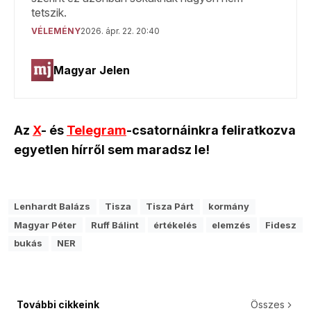
Az
X
- és
Telegram
-csatornáinkra feliratkozva
egyetlen hírről sem maradsz le!
Lenhardt Balázs
Tisza
Tisza Párt
kormány
Magyar Péter
Ruff Bálint
értékelés
elemzés
Fidesz
bukás
NER
További cikkeink
Összes