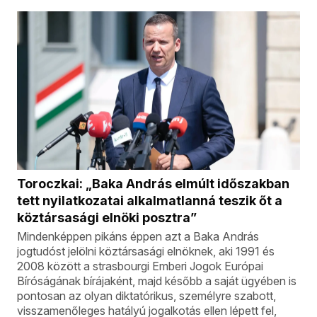
Toroczkai: „Baka András elmúlt időszakban
tett nyilatkozatai alkalmatlanná teszik őt a
köztársasági elnöki posztra”
Mindenképpen pikáns éppen azt a Baka András
jogtudóst jelölni köztársasági elnöknek, aki 1991 és
2008 között a strasbourgi Emberi Jogok Európai
Bíróságának bírájaként, majd később a saját ügyében is
pontosan az olyan diktatórikus, személyre szabott,
visszamenőleges hatályú jogalkotás ellen lépett fel,