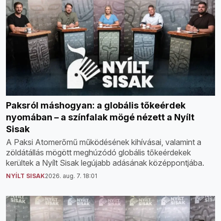
Paksról máshogyan: a globális tőkeérdek
nyomában – a színfalak mögé nézett a Nyílt
Sisak
A Paksi Atomerőmű működésének kihívásai, valamint a
zöldátállás mögött meghúzódó globális tőkeérdekek
kerültek a Nyílt Sisak legújabb adásának középpontjába.
NYÍLT SISAK
2026. aug. 7. 18:01