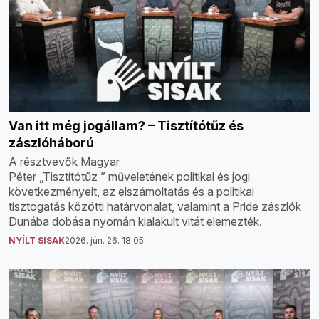
Van itt még jogállam? – Tisztítótűz és
zászlóháború
A résztvevők Magyar
Péter „Tisztítótűz ” műveletének politikai és jogi
következményeit, az elszámoltatás és a politikai
tisztogatás közötti határvonalat, valamint a Pride zászlók
Dunába dobása nyomán kialakult vitát elemezték.
NYÍLT SISAK
2026. jún. 26. 18:05