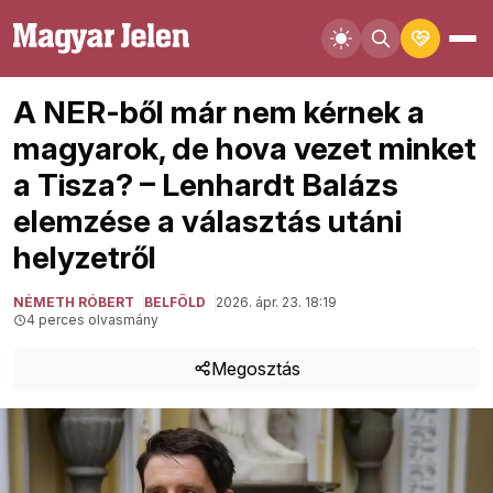
A NER-ből már nem kérnek a
magyarok, de hova vezet minket
a Tisza? – Lenhardt Balázs
elemzése a választás utáni
helyzetről
NÉMETH RÓBERT
BELFÖLD
2026. ápr. 23. 18:19
4 perces olvasmány
Megosztás