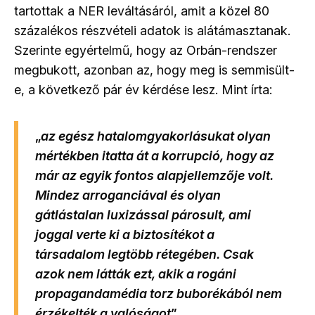
tartottak a NER leváltásáról, amit a közel 80
százalékos részvételi adatok is alátámasztanak.
Szerinte egyértelmű, hogy az Orbán-rendszer
megbukott, azonban az, hogy meg is semmisült-
e, a következő pár év kérdése lesz. Mint írta:
„
az egész hatalomgyakorlásukat olyan
mértékben itatta át a korrupció, hogy az
már az egyik fontos alapjellemzője volt.
Mindez arroganciával és olyan
gátlástalan luxizással párosult, ami
joggal verte ki a biztosítékot a
társadalom legtöbb rétegében. Csak
azok nem látták ezt, akik a rogáni
propagandamédia torz buborékából nem
érzékelték a valóságot
”.