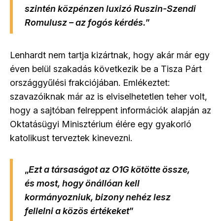
szintén közpénzen luxizó Ruszin-Szendi
Romulusz – az fogós kérdés.
”
Lenhardt nem tartja kizártnak, hogy akár már egy
éven belül szakadás következik be a Tisza Párt
országgyűlési frakciójában. Emlékeztet:
szavazóiknak már az is elviselhetetlen teher volt,
hogy a sajtóban felreppent információk alapján az
Oktatásügyi Minisztérium élére egy gyakorló
katolikust terveztek kinevezni.
„
Ezt a társaságot az O1G kötötte össze,
és most, hogy önállóan kell
kormányozniuk, bizony nehéz lesz
fellelni a közös értékeket
”