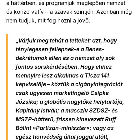
a háttérben, és programjuk meglepően nemzeti
és konzervatív – a szavak szintjén. Azonban még
nem tudjuk, mit fog hozni a jövő.
„
Várjuk meg tehát a tetteket: azt, hogy
ténylegesen fellépnek-e a Benes-
dekrétumok ellen és a nemzet oly sok
fontos sorskérdésében. Hogy ehhez
mennyire lesz alkalmas a Tisza 141
képviselője – köztük a cigányintegrációt
csak ügyesen marketingelő Csipke
Józsika; a globális nagytőke helytartója,
Kapitány István; a masszív SZDSZ- és
MSZP-hátterű, frissen kinevezett Ruff
Bálint »Partizán-miniszter«; vagy az
egész honvédség által joggal utált,