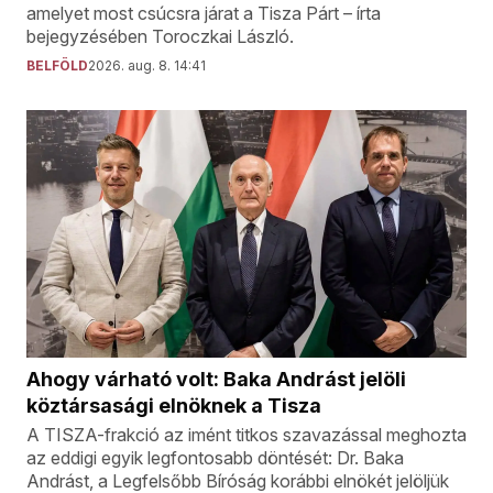
amelyet most csúcsra járat a Tisza Párt – írta
bejegyzésében Toroczkai László.
BELFÖLD
2026. aug. 8. 14:41
Ahogy várható volt: Baka Andrást jelöli
köztársasági elnöknek a Tisza
A TISZA-frakció az imént titkos szavazással meghozta
az eddigi egyik legfontosabb döntését: Dr. Baka
Andrást, a Legfelsőbb Bíróság korábbi elnökét jelöljük