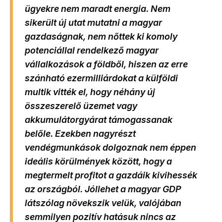
ügyekre nem maradt energia. Nem
sikerült új utat mutatni a magyar
gazdaságnak, nem nőttek ki komoly
potenciállal rendelkező magyar
vállalkozások a földből, hiszen az erre
szánható ezermilliárdokat a külföldi
multik vitték el, hogy néhány új
összeszerelő üzemet vagy
akkumulátorgyárat támogassanak
belőle. Ezekben nagyrészt
vendégmunkások dolgoznak nem éppen
ideális körülmények között, hogy a
megtermelt profitot a gazdáik kivihessék
az országból. Jóllehet a magyar GDP
látszólag növekszik velük, valójában
semmilyen pozitív hatásuk nincs az