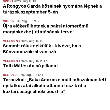
SPORT
2026. aug. 8. 19:00
A Rongyos Gárda hőseinek nyomába lépnek a
túrázók szeptember 5-én
VIDEÓ
2026. aug. 8. 17:52
Újra előkerülhetnek a paksi atomerőmű
magánkézbe juttatásának tervei
VÉLEMÉNY
2026. aug. 8. 16:33
Semmit róluk nélkülük – kivéve, ha a
Bűnvadászokról van szó
VÉLEMÉNY
2026. aug. 8. 15:47
Tóth Máté: utolsó pillanat
BELFÖLD
2026. aug. 8. 14:41
Toroczkai: „Baka András elmúlt időszakban tett
nyilatkozatai alkalmatlanná teszik őt a
köztársasági elnöki posztra”