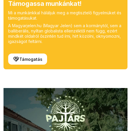
Támogassa munkánkat!
Mi a munkánkkal háláljuk meg a megtisztelő figyelmüket és
támogatásukat.
A Magyarjelen.hu (Magyar Jelen) sem a kormánytól, sem a
balliberális, nyíltan globalista ellenzéktől nem függ, ezért
mindkét oldalról őszintén tud írni, hírt közölni, oknyomozni,
igazságot feltárni.
Támogatás