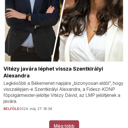
Vitézy javára léphet vissza Szentkirályi
Alexandra
Legkésőbb a Békemenet napjára „bizonyosan eldől”, hogy
visszalépjen-e Szentkirályi Alexandra, a Fidesz-KDNP
főpolgármester-jelöltje Vitézy Dávid, az LMP jelöltjének a
javára.
BELFÖLD
2024. máj. 27. 18:36
Még több