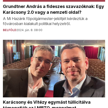
Grundtner András a fideszes szavazóknak: Egy
Karácsony 2.0 vagy a nemzeti oldal?
A Mi Hazánk főpolgármester-jelöltjét kérdeztük a
fővárosban kialakult politikai helyzetről.
BELFÖLD
2024. jún. 8. 08:00
Karácsony és Vitézy egymást túllicitálva
támogatják az LMBTQ-mozgalmat