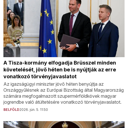
A Tisza-kormány elfogadja Brüsszel minden
követelését, jövő héten be is nyújtják az erre
vonatkozó törvényjavaslatot
Az igazságügyi miniszter jövő héten benyújtja az
Országgyűlésnek az Európai Bizottság által Magyarország
számára megfogalmazott szupermérföldkövek magyar
jogrendbe való átültetésére vonatkozó törvényjavaslatot.
BELFÖLD
2026. jún. 5. 11:50