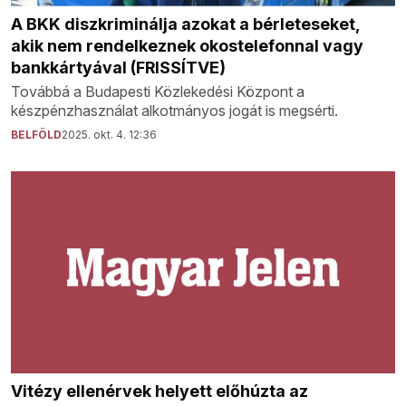
A BKK diszkriminálja azokat a bérleteseket,
akik nem rendelkeznek okostelefonnal vagy
bankkártyával (FRISSÍTVE)
Továbbá a Budapesti Közlekedési Központ a
készpénzhasználat alkotmányos jogát is megsérti.
BELFÖLD
2025. okt. 4. 12:36
Vitézy ellenérvek helyett előhúzta az