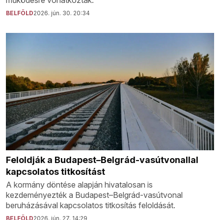
működésre vonatkoztak.
BELFÖLD
2026. jún. 30. 20:34
Feloldják a Budapest–Belgrád-vasútvonallal
kapcsolatos titkosítást
A kormány döntése alapján hivatalosan is
kezdeményezték a Budapest–Belgrád-vasútvonal
beruházásával kapcsolatos titkosítás feloldását.
BELFÖLD
2026. jún. 27. 14:29