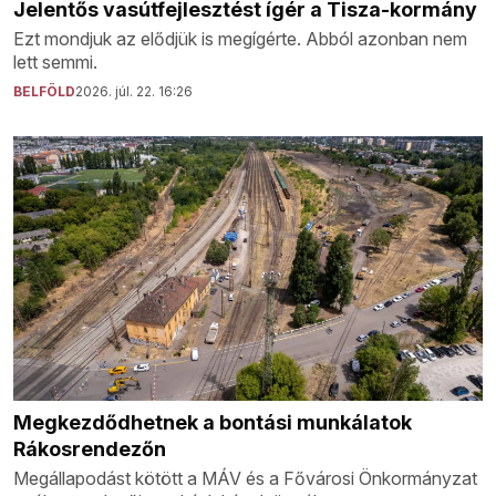
Jelentős vasútfejlesztést ígér a Tisza-kormány
Ezt mondjuk az elődjük is megígérte. Abból azonban nem
lett semmi.
BELFÖLD
2026. júl. 22. 16:26
Megkezdődhetnek a bontási munkálatok
Rákosrendezőn
Megállapodást kötött a MÁV és a Fővárosi Önkormányzat