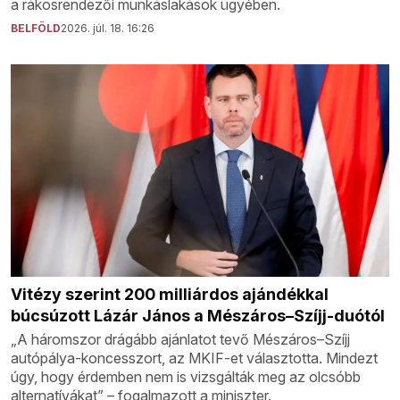
a rákosrendezői munkáslakások ügyében.
BELFÖLD
2026. júl. 18. 16:26
Vitézy szerint 200 milliárdos ajándékkal
búcsúzott Lázár János a Mészáros–Szíjj-duótól
„A háromszor drágább ajánlatot tevő Mészáros–Szíjj
autópálya-koncesszort, az MKIF-et választotta. Mindezt
úgy, hogy érdemben nem is vizsgálták meg az olcsóbb
alternatívákat” – fogalmazott a miniszter.