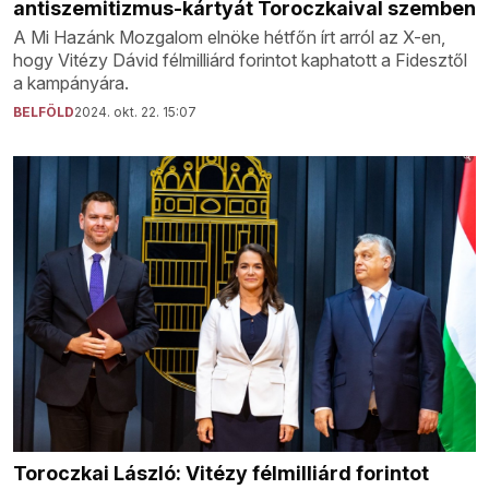
antiszemitizmus-kártyát Toroczkaival szemben
A Mi Hazánk Mozgalom elnöke hétfőn írt arról az X-en,
hogy Vitézy Dávid félmilliárd forintot kaphatott a Fidesztől
a kampányára.
BELFÖLD
2024. okt. 22. 15:07
Toroczkai László: Vitézy félmilliárd forintot