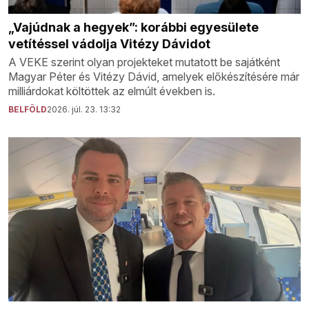
„Vajúdnak a hegyek”: korábbi egyesülete
vetítéssel vádolja Vitézy Dávidot
A VEKE szerint olyan projekteket mutatott be sajátként
Magyar Péter és Vitézy Dávid, amelyek előkészítésére már
milliárdokat költöttek az elmúlt években is.
BELFÖLD
2026. júl. 23. 13:32