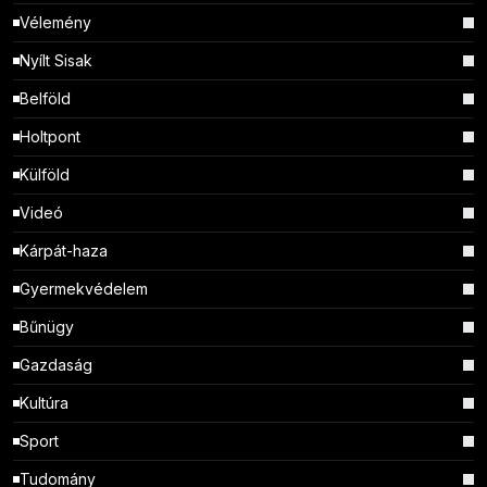
Vélemény
Nyílt Sisak
Belföld
Holtpont
Külföld
Videó
Kárpát-haza
Gyermekvédelem
Bűnügy
Gazdaság
Kultúra
Sport
Tudomány