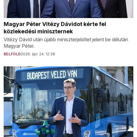
Magyar Péter Vitézy Dávidot kérte fel
közlekedési miniszternek
Vitézy Dávid után újabb miniszterjelöltet jelent be délután
Magyar Péter.
BELFÖLD
2026. ápr. 24. 12:38