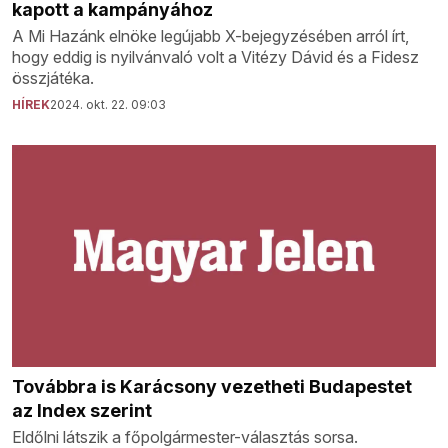
kapott a kampányához
A Mi Hazánk elnöke legújabb X-bejegyzésében arról írt,
hogy eddig is nyilvánvaló volt a Vitézy Dávid és a Fidesz
összjátéka.
HÍREK
2024. okt. 22. 09:03
Továbbra is Karácsony vezetheti Budapestet
az Index szerint
Eldőlni látszik a főpolgármester-választás sorsa.