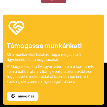
Támogassa munkánkat!
Mi a munkánkkal háláljuk meg a megtisztelő
figyelmüket és támogatásukat.
A Magyarjelen.hu (Magyar Jelen) sem a kormánytól,
sem a balliberális, nyíltan globalista ellenzéktől nem
függ, ezért mindkét oldalról őszintén tud írni, hírt
közölni, oknyomozni, igazságot feltárni.
Támogatás