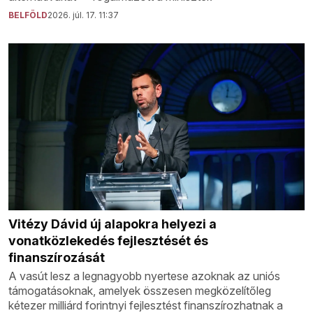
BELFÖLD
2026. júl. 17. 11:37
Vitézy Dávid új alapokra helyezi a
vonatközlekedés fejlesztését és
finanszírozását
A vasút lesz a legnagyobb nyertese azoknak az uniós
támogatásoknak, amelyek összesen megközelítőleg
kétezer milliárd forintnyi fejlesztést finanszírozhatnak a