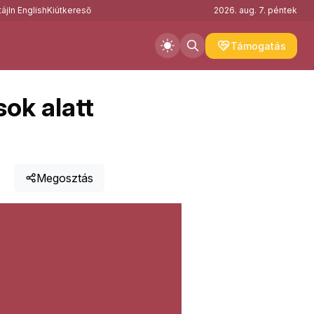
áj
In English
Kiútkereső
2026. aug. 7. péntek
Támogatás
sok alatt
Megosztás