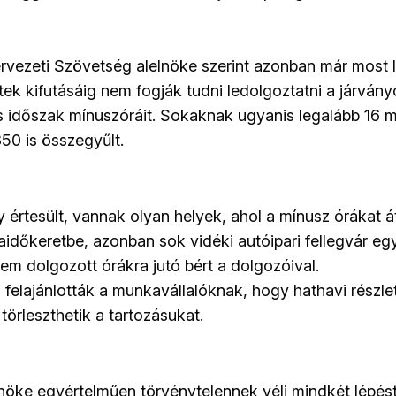
vezeti Szövetség alelnöke szerint azonban már most l
ek kifutásáig nem fogják tudni ledolgoztatni a járvány
s időszak mínuszóráit. Sokaknak ugyanis legalább 16 m
50 is összegyűlt.
y értesült, vannak olyan helyek, ahol a mínusz órákat á
dőkeretbe, azonban sok vidéki autóipari fellegvár eg
 nem dolgozott órákra jutó bért a dolgozóival.
s felajánlották a munkavállalóknak, hogy hathavi részl
örleszthetik a tartozásukat.
nöke egyértelműen törvénytelennek véli mindkét lépést