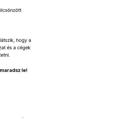
ölcsönzött
látszik, hogy a
zat és a cégek
etni.
 maradsz le!