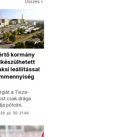
Összes
értő kormány
lkészülhetett
ksi leállítással
ammennyiség
rgiát a Tisza-
st csak drága
dja pótolni.
26. júl. 30. 21:49