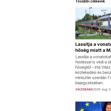
További cikkeink
Lassítja a vonat
hőség miatt a 
Lassítja a vonatoka
festéssel is védi a s
hőségtől – írta Vité
közlekedési és beru
miniszter szerdán 
bejegyzésében.
GAZDASÁG
2026. aug. 5.