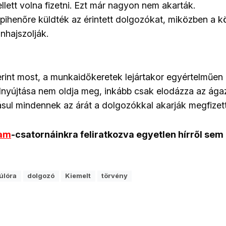
ellett volna fizetni. Ezt már nagyon nem akarták.
pihenőre küldték az érintett dolgozókat, miközben a k
hajszolják.
erint most, a munkaidőkeretek lejártakor egyértelműen 
nyújtása nem oldja meg, inkább csak elodázza az ága
ásul mindennek az árát a dolgozókkal akarják megfizett
ram
-csatornáinkra feliratkozva egyetlen hírről sem
úlóra
dolgozó
Kiemelt
törvény