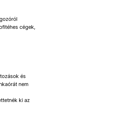
lgozóról
ofitéhes cégek,
átozások és
unkaórát nem
ttetnék ki az