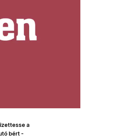
fizettesse a
tó bért -