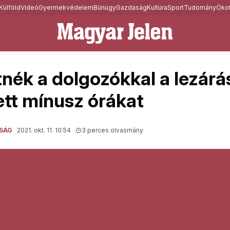
Külföld
Videó
Gyermekvédelem
Bűnügy
Gazdaság
Kultúra
Sport
Tudomány
Ökot
tnék a dolgozókkal a lezárá
ett mínusz órákat
SÁG
2021. okt. 11. 10:54
3 perces olvasmány