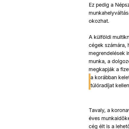
Ez pedig a Népsz
munkahelyváltásá
okozhat.
A külföldi multi
cégek számára, 
megrendelések in
munka, a dolgoz
megkapják a fizet
a korábban kelet
túlóradíjat kellen
Tavaly, a korona
éves munkaidőke
cég élt is a leh