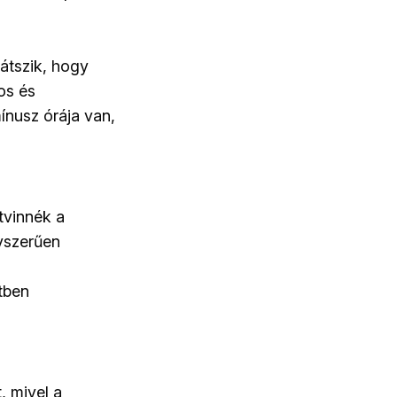
átszik, hogy
os és
ínusz órája van,
tvinnék a
yszerűen
etben
, mivel a