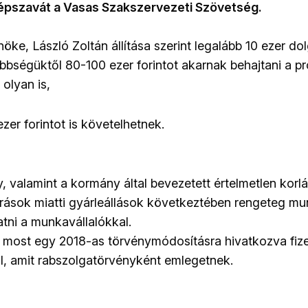
épszavát a Vasas Szakszervezeti Szövetség.
öke, László Zoltán állítása szerint legalább 10 ezer do
bbségüktől 80-100 ezer forintot akarnak behajtani a pr
 olyan is,
zer forintot is követelhetnek.
y, valamint a kormány által bevezetett értelmetlen korl
árások miatti gyárleállások következtében rengeteg m
atni a munkavállalókkal.
 most egy 2018-as törvénymódosításra hivatkozva fize
l, amit rabszolgatörvényként emlegetnek.