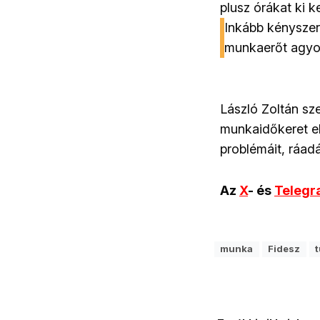
plusz órákat ki k
Inkább kényszer
munkaerőt agyon
László Zoltán sz
munkaidőkeret el
problémáit, ráad
Az
X
- és
Teleg
munka
Fidesz
t