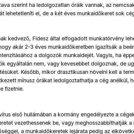
ava szerint ha ledolgozatlan óráik vannak, az nemcsa
t lehetetleníti el, de a két éves munkaidőkeret sok c
knak kedvező, Fidesz által elfogadott munkatörvény leh
hogy akár 2-3 éves munkaidőkeretben igazítsák a beé
tenzitásához a dolgozók munkaidejét. Vagyis, ha épp
ók egyáltalán nem, vagy kevesebbet dolgoznak, de u
ésüket. Később, mikor drasztikusan növelni kell a term
kezett mínusz órákat ledolgoztathatja a cég anélkül, 
e fizetnie.
vírus első hullámában a kormány engedélyezte a cége
retet vezethessenek be, vagy meghosszabbíthatják a
etőséggel, a munkaidőkeretek lejárata pedig az elköve