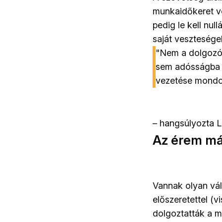
munkaidőkeret vég
pedig le kell nul
saját vesztesége
"Nem a dolgozó 
sem adósságba v
vezetése mondot
– hangsúlyozta L
Az érem má
Vannak olyan váll
előszeretettel (
dolgoztatták a m