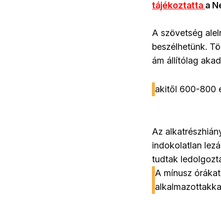
tájékoztatta
a N
A szövetség aleln
beszélhetünk. Tö
ám állítólag akad
akitől 600-800 e
Az alkatrészhián
indokolatlan lez
tudtak ledolgozt
A mínusz órákat
alkalmazottakka