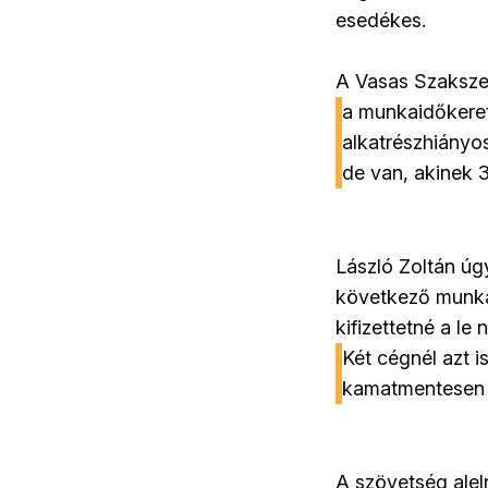
esedékes.
A Vasas Szakszer
a munkaidőkeret
alkatrészhiányo
de van, akinek 3
László Zoltán úg
következő munkai
kifizettetné a le
Két cégnél azt i
kamatmentesen t
A szövetség alel