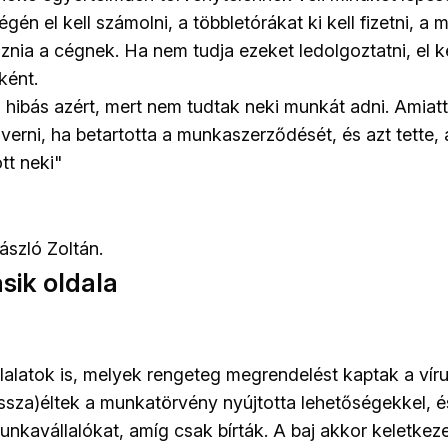
én el kell számolni, a többletórákat ki kell fizetni, a 
láznia a cégnek. Ha nem tudja ezeket ledolgoztatni, el k
ként.
hibás azért, mert nem tudtak neki munkát adni. Amiatt
erni, ha betartotta a munkaszerződését, és azt tette, 
t neki"
ászló Zoltán.
sik oldala
alatok is, melyek rengeteg megrendelést kaptak a vírus
vissza)éltek a munkatörvény nyújtotta lehetőségekkel, 
unkavállalókat, amíg csak bírták. A baj akkor keletkeze