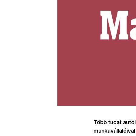
Több tucat autóip
munkavállalóival