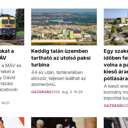
okat a
Egy szak
Keddig talán üzemben
MÁV
időben fe
tartható az utolsó paksi
volna a pa
turbina
t a MÁV és
íneket a
kieső ár
44 év után, történetében
zy Dávid
pótlására
először, teljesen leállhat az
házási
atomerőmű.
A kieső ene
Facebook-
kormány mo
GAZDASÁG
2026. aug. 3. 10:29
importtal tu
 14:01
GAZDASÁG
20