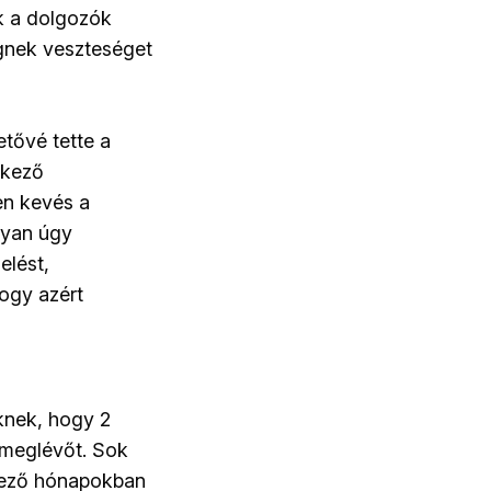
k a dolgozók
égnek veszteséget
etővé tette a
rkező
en kevés a
gyan úgy
elést,
hogy azért
knek, hogy 2
 meglévőt. Sok
tkező hónapokban