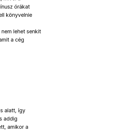
mínusz órákat
ell könyvelnie
 nem lehet senkit
amit a cég
 alatt, így
és addig
tt, amikor a