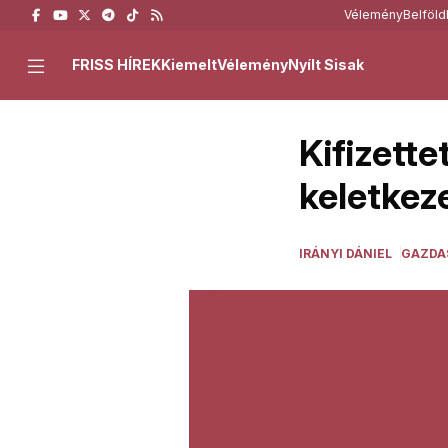
Vélemény
Belföld
FRISS HÍREK
Kiemelt
Vélemény
Nyílt Sisak
Kifizette
keletkez
IRÁNYI DÁNIEL
GAZDA