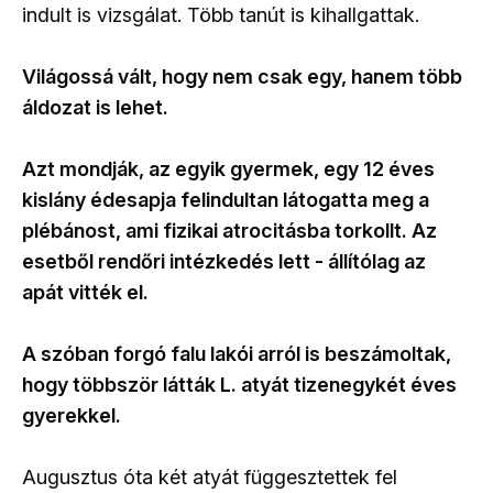
indult is vizsgálat. Több tanút is kihallgattak.
Világossá vált, hogy nem csak egy, hanem több
áldozat is lehet.
Azt mondják, az egyik gyermek, egy 12 éves
kislány édesapja felindultan látogatta meg a
plébánost, ami fizikai atrocitásba torkollt. Az
esetből rendőri intézkedés lett - állítólag az
apát vitték el.
A szóban forgó falu lakói arról is beszámoltak,
hogy többször látták L. atyát tizenegykét éves
gyerekkel.
Augusztus óta két atyát függesztettek fel