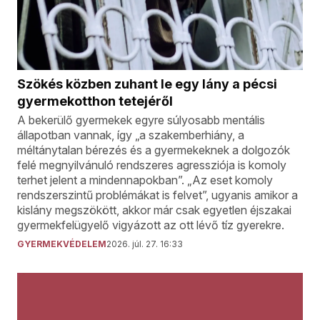
Szökés közben zuhant le egy lány a pécsi
gyermekotthon tetejéről
A bekerülő gyermekek egyre súlyosabb mentális
állapotban vannak, így „a szakemberhiány, a
méltánytalan bérezés és a gyermekeknek a dolgozók
felé megnyilvánuló rendszeres agressziója is komoly
terhet jelent a mindennapokban”. „Az eset komoly
rendszerszintű problémákat is felvet”, ugyanis amikor a
kislány megszökött, akkor már csak egyetlen éjszakai
gyermekfelügyelő vigyázott az ott lévő tíz gyerekre.
GYERMEKVÉDELEM
2026. júl. 27. 16:33