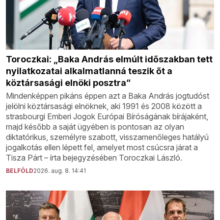
Toroczkai: „Baka András elmúlt időszakban tett
nyilatkozatai alkalmatlanná teszik őt a
köztársasági elnöki posztra”
Mindenképpen pikáns éppen azt a Baka András jogtudóst
jelölni köztársasági elnöknek, aki 1991 és 2008 között a
strasbourgi Emberi Jogok Európai Bíróságának bírájaként,
majd később a saját ügyében is pontosan az olyan
diktatórikus, személyre szabott, visszamenőleges hatályú
jogalkotás ellen lépett fel, amelyet most csúcsra járat a
Tisza Párt – írta bejegyzésében Toroczkai László.
BELFÖLD
2026. aug. 8. 14:41