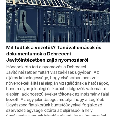
Mit tudtak a vezetők? Tanúvallomások és
dokumentumok a Debreceni
Javítóintézetben zajló nyomozásról
Hónapok óta tart a nyomozás a Debreceni
Javítóintézetben feltárt visszaélések ügyében. Az
eljárás különlegessége, hogy elsősorban nem volt
növendékek állításai alapján vizsgálódnak a hatóságok,
hanem olyan jelenlegi és korábbi dolgozók vallomásai
alapján, akik hosszú éveket töltöttek az intézmény falai
között. Az ügy jelentőségét mutatja, hogy a Legfőbb
Ügyészség fiatalkorúak büntetőügyeivel foglalkozó
szervezeti egysége kizárta az eljárásból a helyi
ügyészségi szervek jelentős részét, és az ügyészségi