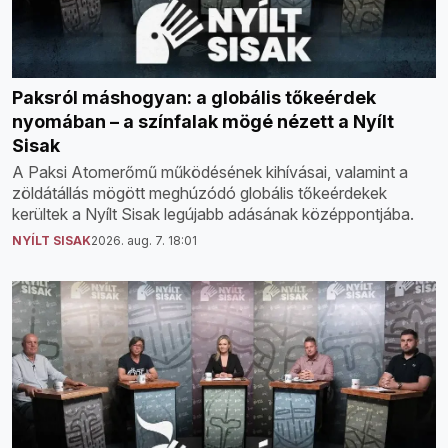
Paksról máshogyan: a globális tőkeérdek
nyomában – a színfalak mögé nézett a Nyílt
Sisak
A Paksi Atomerőmű működésének kihívásai, valamint a
zöldátállás mögött meghúzódó globális tőkeérdekek
kerültek a Nyílt Sisak legújabb adásának középpontjába.
NYÍLT SISAK
2026. aug. 7. 18:01