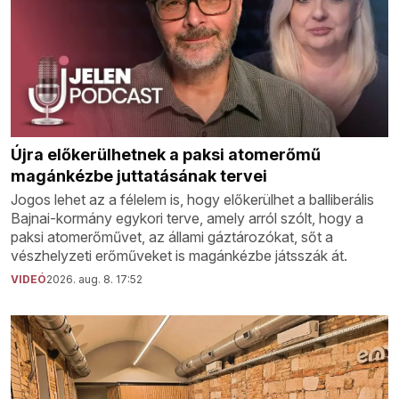
Újra előkerülhetnek a paksi atomerőmű
magánkézbe juttatásának tervei
Jogos lehet az a félelem is, hogy előkerülhet a balliberális
Bajnai-kormány egykori terve, amely arról szólt, hogy a
paksi atomerőművet, az állami gáztározókat, sőt a
vészhelyzeti erőműveket is magánkézbe játsszák át.
VIDEÓ
2026. aug. 8. 17:52