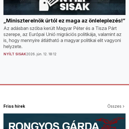
„Miniszterelnök úrtól ez maga az önleleplezés!”
Az adásban szóba került Magyar Péter és a Tisza Párt
szerepe, az Európai Unió migrációs politikája, valamint az
is, hogy mennyire átlátható a magyar politikai elit vagyoni
helyzete.
NYÍLT SISAK
2026. jún. 12. 18:12
Friss hírek
Összes