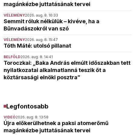
magánkézbe juttatásának tervei
VÉLEMÉNY
2026. aug. 8. 16:33
Semmit róluk nélkülük – kivéve, ha a
Bűnvadászokról van szó
VÉLEMÉNY
2026. aug. 8. 15:47
Tóth Máté: utolsó pillanat
BELFÖLD
2026. aug. 8. 14:41
Toroczkai: „Baka András elmúlt időszakban tett
nyilatkozatai alkalmatlanná teszik őt a
köztársasági elnöki posztra”
Legfontosabb
VIDEÓ
2026. aug. 8. 13:58
Újra előkerülhetnek a paksi atomerőmű
magánkézbe juttatásának tervei