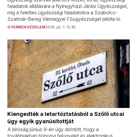
feladatok ellátására a Nyíregyházi Járási Ügyészséget,
míg a felettes ügyészségi feladatokra a Szabolcs-
Szatmár-Bereg Vármegyei Főügyészséget jelölte ki.
GYERMEKVÉDELEM
2026. júl. 7. 12:35
Kiengedték a letartóztatásból a Szőlő utcai
ügy egyik gyanúsítottját
A bíróság június 9-én úgy döntött, hogy a
továbbiakban bűnügyi felügyelet és elektronikus