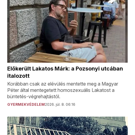
Előkerült Lakatos Márk: a Pozsonyi utcában
italozott
Korábban csak az elévülés mentette meg a Magyar
Péter által mentegetett homoszexuális Lakatost a
büntetés-végrehajtástól.
GYERMEKVÉDELEM
2026. júl. 8. 06:16