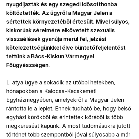
nyugdíjazták és egy szegedi idősotthonba
költöztették. Az ügyről a Magyar Jelen a
sértettek környezetéből értesült. Mivel súlyos,
kiskorúak sérelmére elkövetett szexuális
visszaélések gyanúja merül fel, jelzési
kötelezettségünkkel élve büntetőfeljelentést
tettünk a Bács-Kiskun Vármegyei
Főügyészségen.
L. atya ügye a sokadik az utóbbi hetekben,
hónapokban a Kalocsa-Kecskeméti
Egyházmegyében, amelyekről a Magyar Jelen
rántotta le a leplet. Ennek tudható be, hogy belső
egyházi körökből és érintettek köréből is több
megkeresést kapunk. A most tudomásukra jutott
történet több szempontból jóval súlyosabb a már