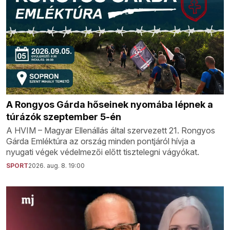
A Rongyos Gárda hőseinek nyomába lépnek a
túrázók szeptember 5-én
A HVIM – Magyar Ellenállás által szervezett 21. Rongyos
Gárda Emléktúra az ország minden pontjáról hívja a
nyugati végek védelmezői előtt tisztelegni vágyókat.
SPORT
2026. aug. 8. 19:00