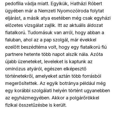
pedofília vádja miatt. Egyikük, Hatházi Róbert
ügyében már a Nemzeti Nyomozóiroda folytat
eljárást, a másik atya esetében még csak egyházi
előzetes vizsgálat zajlik. Itt az aktuális áldozat
fiatalkorú. Tudomásuk van arról, hogy abban a
faluban, ahol az a pap szolgál, már évekkel
ezelőtt beszédtéma volt, hogy egy fiatalkorú fiú
partnere hetente több napot alszik nála. Azóta
újabb üzeneteket, leveleket is kaptunk az
ominózus atyáról, egészen elképesztő
történetekről, amelyeket aztán több forrásból
megerősítettek. Az egyik botránya például még
egy korábbi szolgálati helyén történt ugyanebben
az egyházmegyében. Akkor a polgárőrökkel
fizikai összetűzésbe is került.