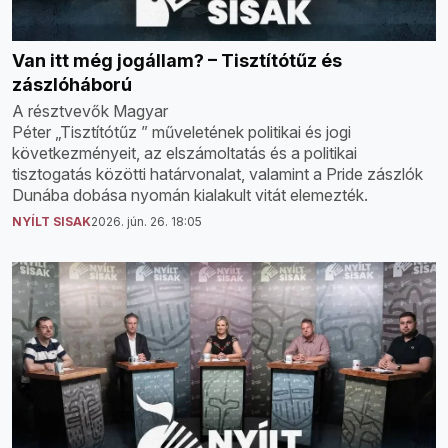
Van itt még jogállam? – Tisztítótűz és
zászlóháború
A résztvevők Magyar
Péter „Tisztítótűz ” műveletének politikai és jogi
következményeit, az elszámoltatás és a politikai
tisztogatás közötti határvonalat, valamint a Pride zászlók
Dunába dobása nyomán kialakult vitát elemezték.
NYÍLT SISAK
2026. jún. 26. 18:05