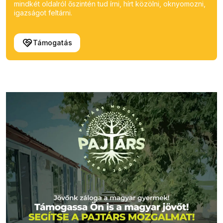
mindkét oldalról őszintén tud írni, hírt közölni, oknyomozni,
igazságot feltárni.
Támogatás