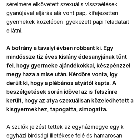
sérelmére elkövetett szexuális visszaélések
gyanújával eljárás alá vont pap, kifejezetten
gyermekek közelében igyekezett papi feladatait
ellátni.
A botrány a tavalyi évben robbant ki. Egy
mindössze tíz éves kislány édesanyjának tűnt
fel, hogy gyermeke ajándékokkal, készpénzzel
megy haza a mise után. Kérdőre vonta, így
derült ki, hogy a plébános atyától kapta. A
beszélgetések során idővel az is felszínre
került, hogy az atya szexuálisan közeledhetett a
kisgyermekhez, tapogatta, simogatta.
A szülők jelzést tettek az egyházmegye egyik
egyházi bírósági illetékese felé és hamarosan