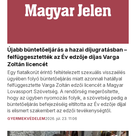
Újabb büntetőeljárás a hazai díjugratásban –
felfüggesztették az Év edzője díjas Varga
Zoltán licencét
Egy fiatalkorút érintő feltételezett szexuális visszaélés
ügyében folyó büntetőeljárás miatt azonnali hatállyal
felfüggesztette Varga Zoltán edzői licencét a Magyar
Lovassport Szövetség. A rendőrség megerősítette,
hogy az ügyben nyomozás folyik, a szövetség pedig a
büntetőeljárás befejezéséig eltiltotta az Év edzője díjjal
is elismert szakembert az edzői tevékenységtől.
GYERMEKVÉDELEM
2026. júl. 23. 11:06