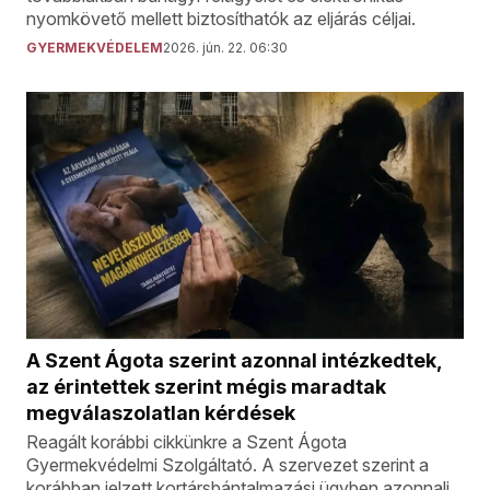
nyomkövető mellett biztosíthatók az eljárás céljai.
GYERMEKVÉDELEM
2026. jún. 22. 06:30
A Szent Ágota szerint azonnal intézkedtek,
az érintettek szerint mégis maradtak
megválaszolatlan kérdések
Reagált korábbi cikkünkre a Szent Ágota
Gyermekvédelmi Szolgáltató. A szervezet szerint a
korábban jelzett kortársbántalmazási ügyben azonnali