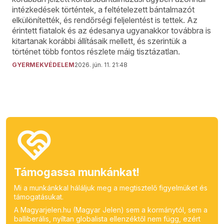
intézkedések történtek, a feltételezett bántalmazót
elkülönítették, és rendőrségi feljelentést is tettek. Az
érintett fiatalok és az édesanya ugyanakkor továbbra is
kitartanak korábbi állításaik mellett, és szerintük a
történet több fontos részlete máig tisztázatlan.
GYERMEKVÉDELEM
2026. jún. 11. 21:48
Támogassa munkánkat!
Mi a munkánkkal háláljuk meg a megtisztelő figyelmüket és
támogatásukat.
A Magyarjelen.hu (Magyar Jelen) sem a kormánytól, sem a
balliberális, nyíltan globalista ellenzéktől nem függ, ezért