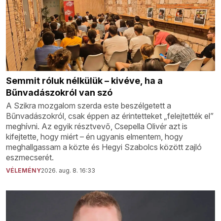
Semmit róluk nélkülük – kivéve, ha a
Bűnvadászokról van szó
A Szikra mozgalom szerda este beszélgetett a
Bűnvadászokról, csak éppen az érintetteket „felejtették el”
meghívni. Az egyik résztvevő, Csepella Olivér azt is
kifejtette, hogy miért – én ugyanis elmentem, hogy
meghallgassam a közte és Hegyi Szabolcs között zajló
eszmecserét.
VÉLEMÉNY
2026. aug. 8. 16:33