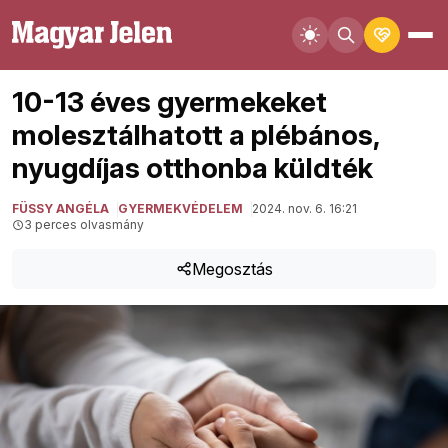
10-13 éves gyermekeket
molesztálhatott a plébános,
nyugdíjas otthonba küldték
FÜSSY ANGÉLA
GYERMEKVÉDELEM
2024. nov. 6. 16:21
3 perces olvasmány
Megosztás