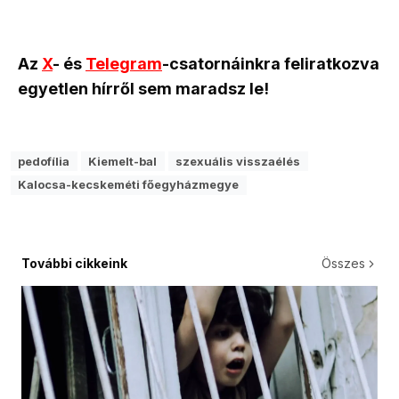
Az
X
- és
Telegram
-csatornáinkra feliratkozva
egyetlen hírről sem maradsz le!
pedofília
Kiemelt-bal
szexuális visszaélés
Kalocsa-kecskeméti főegyházmegye
További cikkeink
Összes