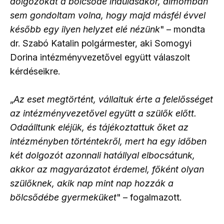
dolgozókat a bölcsőde indulásakor, álmomban
sem gondoltam volna, hogy majd másfél évvel
később egy ilyen helyzet elé nézünk
" – mondta
dr. Szabó Katalin polgármester, aki Somogyi
Dorina intézményvezetővel együtt válaszolt
kérdéseikre.
„
Az eset megtörtént, vállaltuk érte a felelősséget
az intézményvezetővel együtt a szülők előtt.
Odaálltunk eléjük, és tájékoztattuk őket az
intézményben történtekről, mert ha egy időben
két dolgozót azonnali hatállyal elbocsátunk,
akkor az magyarázatot érdemel, főként olyan
szülőknek, akik nap mint nap hozzák a
bölcsődébe gyermeküket
" – fogalmazott.