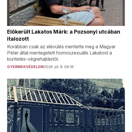
Előkerült Lakatos Márk: a Pozsonyi utcában
italozott
Korábban csak az elévülés mentette meg a Magyar
Péter által mentegetett homoszexuális Lakatost a
büntetés-végrehajtástól.
GYERMEKVÉDELEM
2026. júl. 8. 06:16