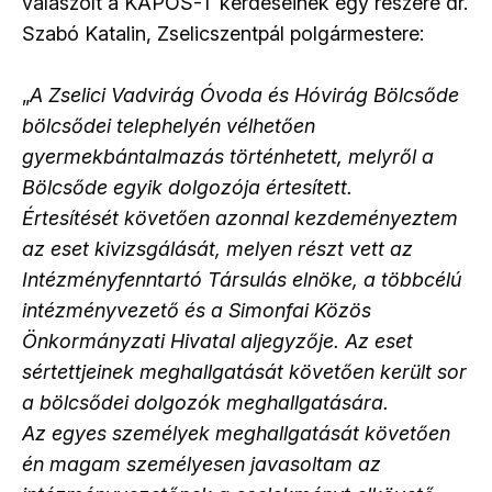
válaszolt a KAPOS-T kérdéseinek egy részére dr.
Szabó Katalin, Zselicszentpál polgármestere:
„
A Zselici Vadvirág Óvoda és Hóvirág Bölcsőde
bölcsődei telephelyén vélhetően
gyermekbántalmazás történhetett, melyről a
Bölcsőde egyik dolgozója értesített.
Értesítését követően azonnal kezdeményeztem
az eset kivizsgálását, melyen részt vett az
Intézményfenntartó Társulás elnöke, a többcélú
intézményvezető és a Simonfai Közös
Önkormányzati Hivatal aljegyzője. Az eset
sértettjeinek meghallgatását követően került sor
a bölcsődei dolgozók meghallgatására.
Az egyes személyek meghallgatását követően
én magam személyesen javasoltam az