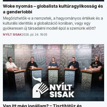
Woke nyomás – globalista kultúragyilkosság és
a genderlobbi
Megőrizhetők-e a nemzetek, a hagyományos értékek és a
kulturális identitás a globalizáció korában, vagy egy
gyökeresen új társadalmi modell épül a szemünk előtt?
NYÍLT SISAK
2026. júl. 24. 18:05
Van itt még jogállam? – Tisztítótűz és