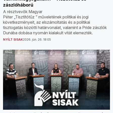
zászlóháború
A résztvevők Magyar
Péter „Tisztítótűz ” műveletének politikai és jogi
következményeit, az elszámoltatás és a politikai
tisztogatás közötti határvonalat, valamint a Pride zászlók
Dunába dobása nyomán kialakult vitát elemezték.
NYÍLT SISAK
2026. jún. 26. 18:05