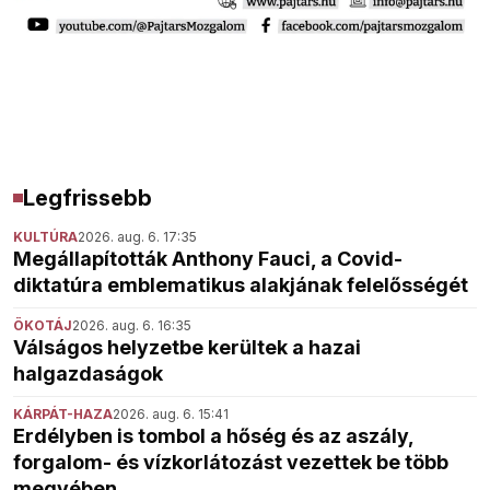
Legfrissebb
KULTÚRA
2026. aug. 6. 17:35
Megállapították Anthony Fauci, a Covid-
diktatúra emblematikus alakjának felelősségét
ÖKOTÁJ
2026. aug. 6. 16:35
Válságos helyzetbe kerültek a hazai
halgazdaságok
KÁRPÁT-HAZA
2026. aug. 6. 15:41
Erdélyben is tombol a hőség és az aszály,
forgalom- és vízkorlátozást vezettek be több
megyében