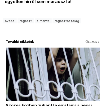
egyetlen hírről sem maradsz le!
óvoda
ragaszt
simonfa
ragasztószalag
További cikkeink
Összes
Szökés közben zuhant le egy lány a pécsi