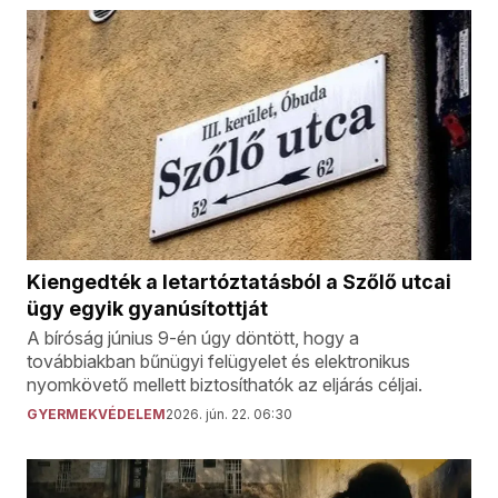
Kiengedték a letartóztatásból a Szőlő utcai
ügy egyik gyanúsítottját
A bíróság június 9-én úgy döntött, hogy a
továbbiakban bűnügyi felügyelet és elektronikus
nyomkövető mellett biztosíthatók az eljárás céljai.
GYERMEKVÉDELEM
2026. jún. 22. 06:30