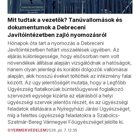
Mit tudtak a vezetők? Tanúvallomások és
dokumentumok a Debreceni
Javítóintézetben zajló nyomozásról
Hónapok óta tart a nyomozás a Debreceni
Javítóintézetben feltárt visszaélések ügyében. Az
eljárás különlegessége, hogy elsősorban nem volt
növendékek állításai alapján vizsgálódnak a hatóságok,
hanem olyan jelenlegi és korábbi dolgozók vallomásai
alapján, akik hosszú éveket töltöttek az intézmény falai
között. Az ügy jelentőségét mutatja, hogy a Legfőbb
Ügyészség fiatalkorúak büntetőügyeivel foglalkozó
szervezeti egysége kizárta az eljárásból a helyi
ügyészségi szervek jelentős részét, és az ügyészségi
feladatok ellátására a Nyíregyházi Járási Ügyészséget,
míg a felettes ügyészségi feladatokra a Szabolcs-
Szatmár-Bereg Vármegyei Főügyészséget jelölte ki.
GYERMEKVÉDELEM
2026. júl. 7. 12:35