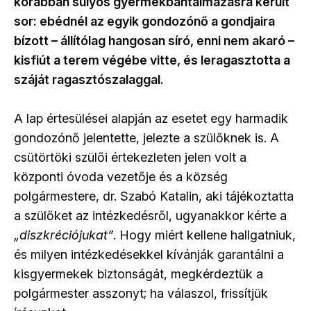
korábban súlyos gyermekbántalmazásra került
sor: ebédnél az egyik gondozónő a gondjaira
bízott – állítólag hangosan síró, enni nem akaró –
kisfiút a terem végébe vitte, és leragasztotta a
száját ragasztószalaggal.
A lap értesülései alapján az esetet egy harmadik
gondozónő jelentette, jelezte a szülőknek is. A
csütörtöki szülői értekezleten jelen volt a
központi óvoda vezetője és a község
polgármestere, dr. Szabó Katalin, aki tájékoztatta
a szülőket az intézkedésről, ugyanakkor kérte a
„diszkréciójukat”
. Hogy miért kellene hallgatniuk,
és milyen intézkedésekkel kívánják garantálni a
kisgyermekek biztonságát, megkérdeztük a
polgármester asszonyt; ha válaszol, frissítjük