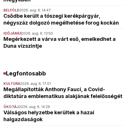
BELFÖLD
2026. aug. 6. 14:47
Csődbe került a tószegi kerékpárgyár,
négyszáz dolgozó megélhetése forog kockán
IDŐJÁRÁS
2026. aug. 6. 13:50
Megérkezett a várva várt eső, emelkedhet a
Duna vízszintje
Legfontosabb
KULTÚRA
2026. aug. 6. 17:01
Megállapították Anthony Fauci, a Covid-
diktatúra emblematikus alakjának felelősségét
ÖKOTÁJ
2026. aug. 6. 14:29
Válságos helyzetbe kerültek a hazai
halgazdaságok