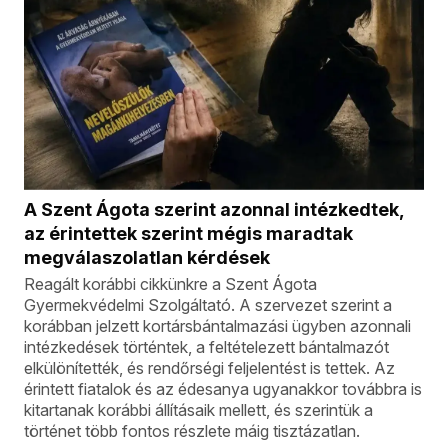
A Szent Ágota szerint azonnal intézkedtek,
az érintettek szerint mégis maradtak
megválaszolatlan kérdések
Reagált korábbi cikkünkre a Szent Ágota
Gyermekvédelmi Szolgáltató. A szervezet szerint a
korábban jelzett kortársbántalmazási ügyben azonnali
intézkedések történtek, a feltételezett bántalmazót
elkülönítették, és rendőrségi feljelentést is tettek. Az
érintett fiatalok és az édesanya ugyanakkor továbbra is
kitartanak korábbi állításaik mellett, és szerintük a
történet több fontos részlete máig tisztázatlan.