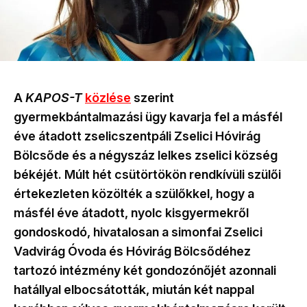
A
KAPOS-T
közlése
szerint
gyermekbántalmazási ügy kavarja fel a másfél
éve átadott zselicszentpáli Zselici Hóvirág
Bölcsőde és a négyszáz lelkes zselici község
békéjét. Múlt hét csütörtökön rendkívüli szülői
értekezleten közölték a szülőkkel, hogy a
másfél éve átadott, nyolc kisgyermekről
gondoskodó, hivatalosan a simonfai Zselici
Vadvirág Óvoda és Hóvirág Bölcsődéhez
tartozó intézmény két gondozónőjét azonnali
hatállyal elbocsátották, miután két nappal