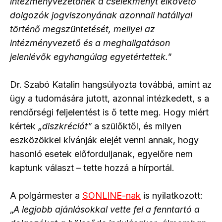
intézményvezetőnek a cselekményt elkövető
dolgozók jogviszonyának azonnali hatállyal
történő megszüntetését, mellyel az
intézményvezető és a meghallgatáson
jelenlévők egyhangúlag egyetértettek.
”
Dr. Szabó Katalin hangsúlyozta továbbá, amint az
ügy a tudomására jutott, azonnal intézkedett, s a
rendőrségi feljelentést is ő tette meg. Hogy miért
kértek
„diszkréciót”
a szülőktől, és milyen
eszközökkel kívánják elejét venni annak, hogy
hasonló esetek előforduljanak, egyelőre nem
kaptunk választ – tette hozzá a hírportál.
A polgármester a
SONLINE-nak
is nyilatkozott:
„
A legjobb ajánlásokkal vette fel a fenntartó a