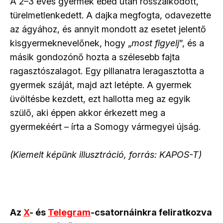
A 2–3 éves gyermek ebéd után rosszalkodott,
türelmetlenkedett. A dajka megfogta, odavezette
az ágyához, és annyit mondott az esetet jelentő
kisgyermeknevelőnek, hogy „
most figyelj
”, és a
másik gondozónő hozta a szélesebb fajta
ragasztószalagot. Egy pillanatra leragasztotta a
gyermek száját, majd azt letépte. A gyermek
üvöltésbe kezdett, ezt hallotta meg az egyik
szülő, aki éppen akkor érkezett meg a
gyermekéért – írta a Somogy vármegyei újság.
(Kiemelt képünk illusztráció, forrás: KAPOS-T)
Az
X
- és
Telegram
-csatornáinkra feliratkozva