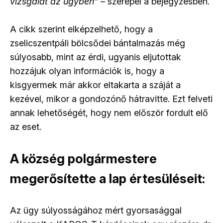
vizsgálat az ügyben"
– szerepel a bejegyzésben.
A cikk szerint elképzelhető, hogy a
zselicszentpáli bölcsődei bántalmazás még
súlyosabb, mint az érdi, ugyanis eljutottak
hozzájuk olyan információk is, hogy a
kisgyermek már akkor eltakarta a száját a
kezével, mikor a gondozónő hátravitte. Ezt felveti
annak lehetőségét, hogy nem először fordult elő
az eset.
A község polgármestere
megerősítette a lap értesüléseit:
Az ügy súlyosságához mért gyorsasággal