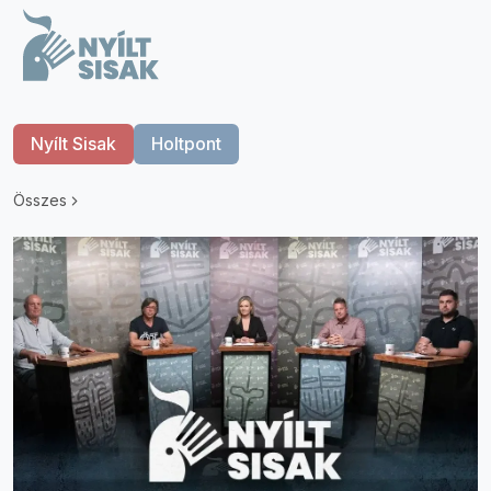
Nyílt Sisak
Holtpont
Összes