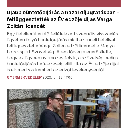
Újabb büntetőeljárás a hazai díjugratásban –
felfüggesztették az Év edzője díjas Varga
Zoltán licencét
Egy fiatalkorút érintő feltételezett szexuális visszaélés
ügyében folyó büntetőeljárás miatt azonnali hatállyal
felfüggesztette Varga Zoltán edzői licencét a Magyar
Lovassport Szövetség. A rendőrség megerősítette,
hogy az ügyben nyomozás folyik, a szövetség pedig a
büntetőeljárás befejezéséig eltiltotta az Év edzője díjjal
is elismert szakembert az edzői tevékenységtől.
GYERMEKVÉDELEM
2026. júl. 23. 11:06