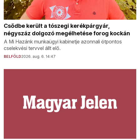
Csődbe került a tószegi kerékpárgyár,
négyszáz dolgozó megélhetése forog kockán
A Mi Hazánk munkaügyi kabinetje azonnali ötpontos
cselekvési tervvel állt elő.
BELFÖLD
2026. aug. 6. 14:47