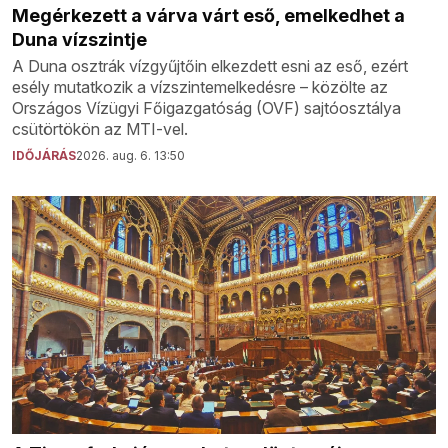
Megérkezett a várva várt eső, emelkedhet a
Duna vízszintje
A Duna osztrák vízgyűjtőin elkezdett esni az eső, ezért
esély mutatkozik a vízszintemelkedésre – közölte az
Országos Vízügyi Főigazgatóság (OVF) sajtóosztálya
csütörtökön az MTI-vel.
IDŐJÁRÁS
2026. aug. 6. 13:50