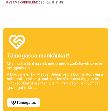
GYERMEKVÉDELEM
2026. jún. 11. 21:48
Támogassa munkánkat!
Mi a munkánkkal háláljuk meg a megtisztelő figyelmüket és
támogatásukat.
A Magyarjelen.hu (Magyar Jelen) sem a kormánytól, sem a
balliberális, nyíltan globalista ellenzéktől nem függ, ezért
mindkét oldalról őszintén tud írni, hírt közölni, oknyomozni,
igazságot feltárni.
Támogatás