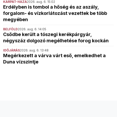
KÁRPÁT-HAZA
2026. aug. 6. 15:02
Erdélyben is tombol a hőség és az aszály,
forgalom- és vízkorlátozást vezettek be több
megyében
BELFÖLD
2026. aug. 6. 14:05
Csődbe került a tószegi kerékpárgyár,
négyszáz dolgozó megélhetése forog kockán
IDŐJÁRÁS
2026. aug. 6. 13:48
Megérkezett a várva várt eső, emelkedhet a
Duna vízszintje