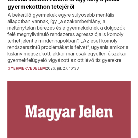
gyermekotthon tetejéről
A bekerülő gyermekek egyre súlyosabb mentális
állapotban vannak, így „a szakemberhiány, a
méltánytalan bérezés és a gyermekeknek a dolgozók
felé megnyilvánuló rendszeres agressziója is komoly
terhet jelent a mindennapokban”. „Az eset komoly
rendszerszintű problémákat is felvet”, ugyanis amikor a
kislány megszökött, akkor már csak egyetlen éjszakai
gyermekfelügyelő vigyázott az ott lévő tíz gyerekre.
GYERMEKVÉDELEM
2026. júl. 27. 16:33