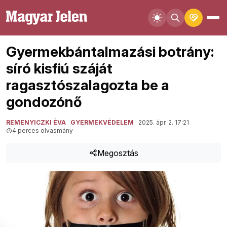
Gyermekbántalmazási botrány:
síró kisfiú száját
ragasztószalagozta be a
gondozónő
REMENYICZKI ÉVA
GYERMEKVÉDELEM
2025. ápr. 2. 17:21
4 perces olvasmány
Megosztás