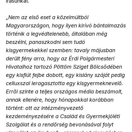
írásunkat.
„Nem az első eset a közelmúltból
Magyarországon, hogy ilyen kirívó bántalmazás
történik a legvédtelenebb, általában még
beszélni, panaszkodni sem tudó
kisgyermekekkel szemben: tavaly májusban
derült fény arra, hogy az Érdi Polgármesteri
Hivatalhoz tartozó Pöttöm Sziget Bölcsődében
egy kisfiút fejbe dobott, egy kislány száját pedig
celluxszal leragasztotta egy kisgyermeknevelő.
Erről szinte a teljes országos média beszámolt,
annak ellenére, hogy hónapokkal korábban
történt: ott az intézményvezető
kezdeményezésére a Család és Gyermekjóléti
Szolgálat és a rendőrség bevonásával folyt