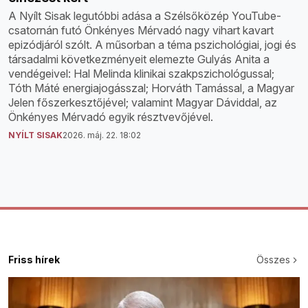
A Nyílt Sisak legutóbbi adása a Szélsőközép YouTube-
csatornán futó Önkényes Mérvadó nagy vihart kavart
epizódjáról szólt. A műsorban a téma pszichológiai, jogi és
társadalmi következményeit elemezte Gulyás Anita a
vendégeivel: Hal Melinda klinikai szakpszichológussal;
Tóth Máté energiajogásszal; Horváth Tamással, a Magyar
Jelen főszerkesztőjével; valamint Magyar Dáviddal, az
Önkényes Mérvadó egyik résztvevőjével.
NYÍLT SISAK
2026. máj. 22. 18:02
Friss hírek
Összes