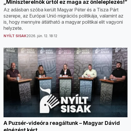
„Miniszterelnök úrtól ez maga az önleleplezés!”
Az adásban szóba került Magyar Péter és a Tisza Párt
szerepe, az Európai Unió migrációs politikája, valamint az
is, hogy mennyire átlátható a magyar politikai elit vagyoni
helyzete.
NYÍLT SISAK
2026. jún. 12. 18:12
A Puzsér-videóra reagáltunk – Magyar Dávid
elnézést kért