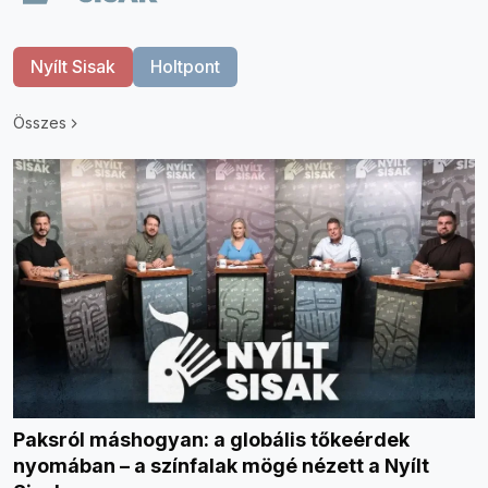
Nyílt Sisak
Holtpont
Összes
Paksról máshogyan: a globális tőkeérdek
nyomában – a színfalak mögé nézett a Nyílt