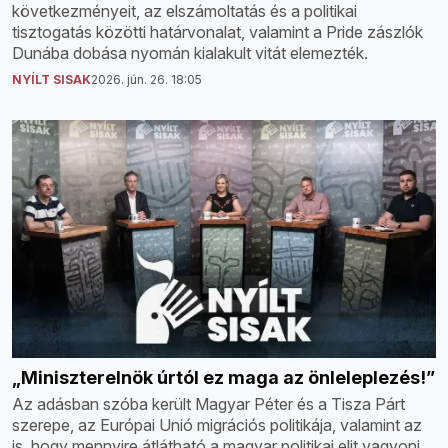
következményeit, az elszámoltatás és a politikai
tisztogatás közötti határvonalat, valamint a Pride zászlók
Dunába dobása nyomán kialakult vitát elemezték.
NYÍLT SISAK
2026. jún. 26. 18:05
„Miniszterelnök úrtól ez maga az önleleplezés!”
Az adásban szóba került Magyar Péter és a Tisza Párt
szerepe, az Európai Unió migrációs politikája, valamint az
is, hogy mennyire átlátható a magyar politikai elit vagyoni