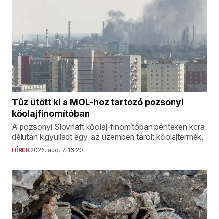
Tűz ütött ki a MOL-hoz tartozó pozsonyi
kőolajfinomítóban
A pozsonyi Slovnaft kőolaj-finomítóban pénteken kora
délután kigyulladt egy, az üzemben tárolt kőolajtermék.
HÍREK
2026. aug. 7. 16:20