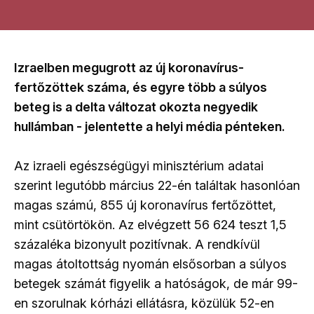
Izraelben megugrott az új koronavírus-
fertőzöttek száma, és egyre több a súlyos
beteg is a delta változat okozta negyedik
hullámban - jelentette a helyi média pénteken.
Az izraeli egészségügyi minisztérium adatai
szerint legutóbb március 22-én találtak hasonlóan
magas számú, 855 új koronavírus fertőzöttet,
mint csütörtökön. Az elvégzett 56 624 teszt 1,5
százaléka bizonyult pozitívnak. A rendkívül
magas átoltottság nyomán elsősorban a súlyos
betegek számát figyelik a hatóságok, de már 99-
en szorulnak kórházi ellátásra, közülük 52-en