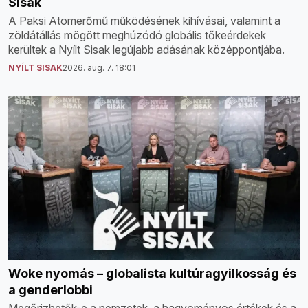
Sisak
A Paksi Atomerőmű működésének kihívásai, valamint a
zöldátállás mögött meghúzódó globális tőkeérdekek
kerültek a Nyílt Sisak legújabb adásának középpontjába.
NYÍLT SISAK
2026. aug. 7. 18:01
Woke nyomás – globalista kultúragyilkosság és
a genderlobbi
Megőrizhetők-e a nemzetek, a hagyományos értékek és a