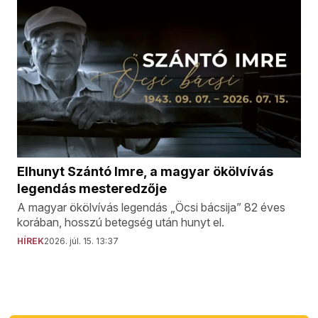
Elhunyt Szántó Imre, a magyar ökölvívás
legendás mesteredzője
A magyar ökölvívás legendás „Öcsi bácsija” 82 éves
korában, hosszú betegség után hunyt el.
HÍREK
2026. júl. 15. 13:37