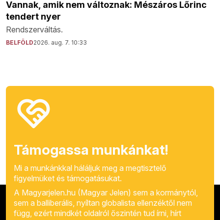
Vannak, amik nem változnak: Mészáros Lőrinc
tendert nyer
Rendszerváltás.
BELFÖLD
2026. aug. 7. 10:33
Támogassa munkánkat!
Mi a munkánkkal háláljuk meg a megtisztelő
figyelmüket és támogatásukat.
A Magyarjelen.hu (Magyar Jelen) sem a kormánytól,
sem a balliberális, nyíltan globalista ellenzéktől nem
függ, ezért mindkét oldalról őszintén tud írni, hírt