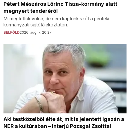
Pétert Mészáros Lőrinc Tisza-kormány alatt
megnyert tenderéről
Mi megtettük volna, de nem kaptunk szót a pénteki
kormányzati sajtótájékoztatón.
BELFÖLD
2026. aug. 7. 20:27
Aki testközelből élte át, mit is jelentett igazán a
NER a kultúrában – interjú Pozsgai Zsolttal