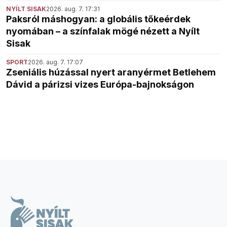
NYÍLT SISAK
2026. aug. 7. 17:31
Paksról máshogyan: a globális tőkeérdek
nyomában – a színfalak mögé nézett a Nyílt
Sisak
SPORT
2026. aug. 7. 17:07
Zseniális húzással nyert aranyérmet Betlehem
Dávid a párizsi vizes Európa-bajnokságon