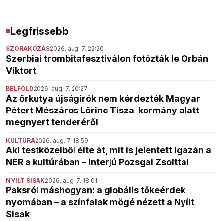
Legfrissebb
SZÓRAKOZÁS
2026. aug. 7. 22:20
Szerbiai trombitafesztiválon fotózták le Orbán
Viktort
BELFÖLD
2026. aug. 7. 20:27
Az őrkutya újságírók nem kérdezték Magyar
Pétert Mészáros Lőrinc Tisza-kormány alatt
megnyert tenderéről
KULTÚRA
2026. aug. 7. 18:59
Aki testközelből élte át, mit is jelentett igazán a
NER a kultúrában – interjú Pozsgai Zsolttal
NYÍLT SISAK
2026. aug. 7. 18:01
Paksról máshogyan: a globális tőkeérdek
nyomában – a színfalak mögé nézett a Nyílt
Sisak