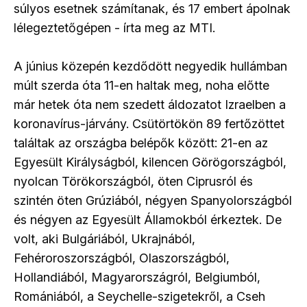
súlyos esetnek számítanak, és 17 embert ápolnak
lélegeztetőgépen - írta meg az MTI.
A június közepén kezdődött negyedik hullámban
múlt szerda óta 11-en haltak meg, noha előtte
már hetek óta nem szedett áldozatot Izraelben a
koronavírus-járvány. Csütörtökön 89 fertőzöttet
találtak az országba belépők között: 21-en az
Egyesült Királyságból, kilencen Görögországból,
nyolcan Törökországból, öten Ciprusról és
szintén öten Grúziából, négyen Spanyolországból
és négyen az Egyesült Államokból érkeztek. De
volt, aki Bulgáriából, Ukrajnából,
Fehéroroszországból, Olaszországból,
Hollandiából, Magyarországról, Belgiumból,
Romániából, a Seychelle-szigetekről, a Cseh