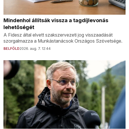
Mindenhol állítsák vissza a tagdíjlevonás
lehetőségét
A Fidesz által elvett szakszervezeti jog visszaadását
szorgalmazza a Munkástanácsok Országos Szövetsége.
BELFÖLD
2026. aug. 7. 12:44