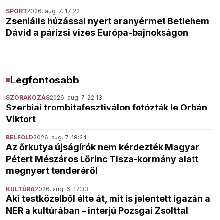
SPORT
2026. aug. 7. 17:22
Zseniális húzással nyert aranyérmet Betlehem
Dávid a párizsi vizes Európa-bajnokságon
Legfontosabb
SZÓRAKOZÁS
2026. aug. 7. 22:13
Szerbiai trombitafesztiválon fotózták le Orbán
Viktort
BELFÖLD
2026. aug. 7. 18:34
Az őrkutya újságírók nem kérdezték Magyar
Pétert Mészáros Lőrinc Tisza-kormány alatt
megnyert tenderéről
KULTÚRA
2026. aug. 6. 17:33
Aki testközelből élte át, mit is jelentett igazán a
NER a kultúrában – interjú Pozsgai Zsolttal