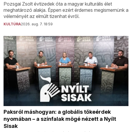
Pozsgai Zsolt évtizedek óta a magyar kulturális élet
meghatározó alakja. Éppen ezért érdemes megismernünk a
véleményét az elmúlt tizenhat évről.
KULTÚRA
2026. aug. 7. 18:59
Paksról máshogyan: a globális tőkeérdek
nyomában – a színfalak mögé nézett a Nyílt
Sisak