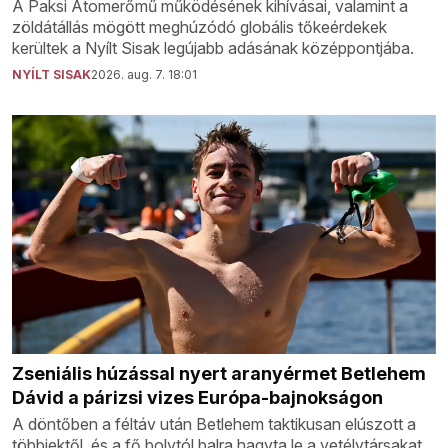
A Paksi Atomerőmű működésének kihívásai, valamint a
zöldátállás mögött meghúzódó globális tőkeérdekek
kerültek a Nyílt Sisak legújabb adásának középpontjába.
NYÍLT SISAK
2026. aug. 7. 18:01
Zseniális húzással nyert aranyérmet Betlehem
Dávid a párizsi vizes Európa-bajnokságon
A döntőben a féltáv után Betlehem taktikusan elúszott a
többiektől, és a fő bolytól balra hagyta le a vetélytársakat.