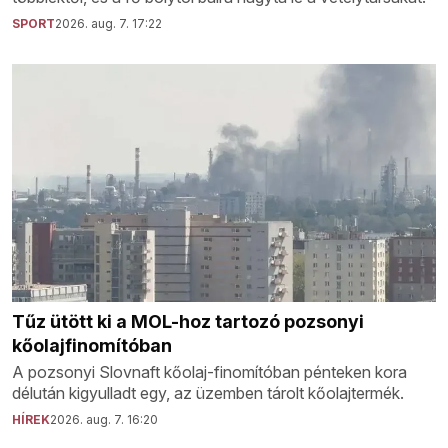
SPORT
2026. aug. 7. 17:22
Tűz ütött ki a MOL-hoz tartozó pozsonyi
kőolajfinomítóban
A pozsonyi Slovnaft kőolaj-finomítóban pénteken kora
délután kigyulladt egy, az üzemben tárolt kőolajtermék.
HÍREK
2026. aug. 7. 16:20