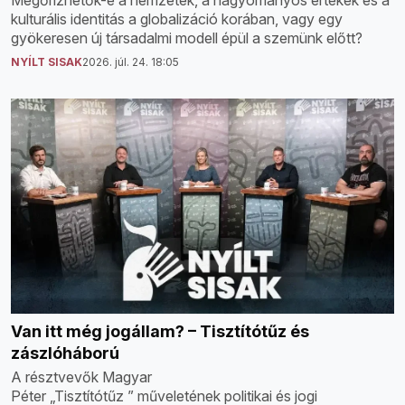
kulturális identitás a globalizáció korában, vagy egy
gyökeresen új társadalmi modell épül a szemünk előtt?
NYÍLT SISAK
2026. júl. 24. 18:05
Van itt még jogállam? – Tisztítótűz és
zászlóháború
A résztvevők Magyar
Péter „Tisztítótűz ” műveletének politikai és jogi