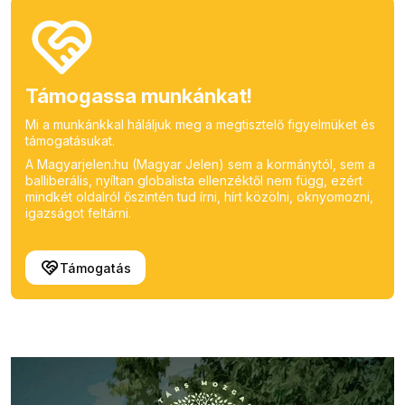
Támogassa munkánkat!
Mi a munkánkkal háláljuk meg a megtisztelő figyelmüket és
támogatásukat.
A Magyarjelen.hu (Magyar Jelen) sem a kormánytól, sem a
balliberális, nyíltan globalista ellenzéktől nem függ, ezért
mindkét oldalról őszintén tud írni, hírt közölni, oknyomozni,
igazságot feltárni.
Támogatás