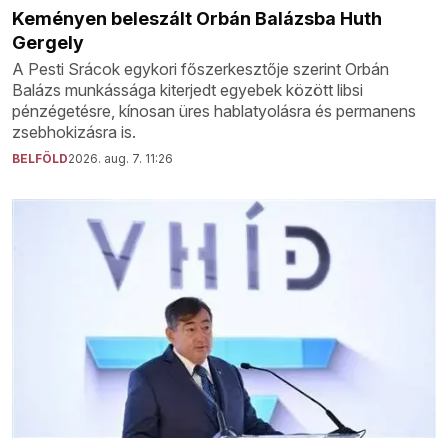
Keményen beleszált Orbán Balázsba Huth
Gergely
A Pesti Srácok egykori főszerkesztője szerint Orbán
Balázs munkássága kiterjedt egyebek között libsi
pénzégetésre, kínosan üres hablatyolásra és permanens
zsebhokizásra is.
BELFÖLD
2026. aug. 7. 11:26