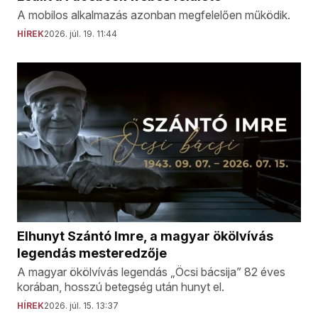
A mobilos alkalmazás azonban megfelelően működik.
HÍREK
2026. júl. 19. 11:44
Elhunyt Szántó Imre, a magyar ökölvívás
legendás mesteredzője
A magyar ökölvívás legendás „Öcsi bácsija” 82 éves
korában, hosszú betegség után hunyt el.
HÍREK
2026. júl. 15. 13:37