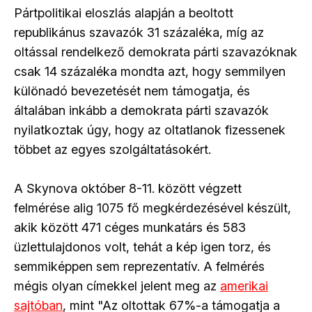
Pártpolitikai eloszlás alapján a beoltott
republikánus szavazók 31 százaléka, míg az
oltással rendelkező demokrata párti szavazóknak
csak 14 százaléka mondta azt, hogy semmilyen
különadó bevezetését nem támogatja, és
általában inkább a demokrata párti szavazók
nyilatkoztak úgy, hogy az oltatlanok fizessenek
többet az egyes szolgáltatásokért.
A Skynova október 8-11. között végzett
felmérése alig 1075 fő megkérdezésével készült,
akik között 471 céges munkatárs és 583
üzlettulajdonos volt, tehát a kép igen torz, és
semmiképpen sem reprezentatív. A felmérés
mégis olyan címekkel jelent meg az
amerikai
sajtóban
, mint "Az oltottak 67%-a támogatja a