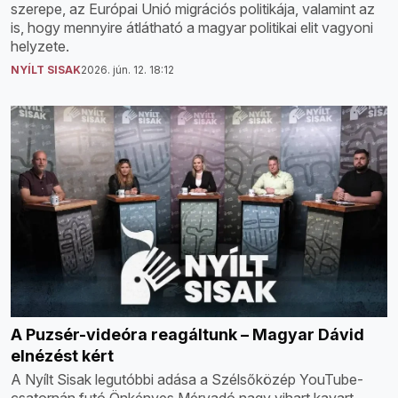
szerepe, az Európai Unió migrációs politikája, valamint az
is, hogy mennyire átlátható a magyar politikai elit vagyoni
helyzete.
NYÍLT SISAK
2026. jún. 12. 18:12
A Puzsér-videóra reagáltunk – Magyar Dávid
elnézést kért
A Nyílt Sisak legutóbbi adása a Szélsőközép YouTube-
csatornán futó Önkényes Mérvadó nagy vihart kavart