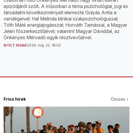
epizódjáról szólt. A műsorban a téma pszichológiai, jogi és
társadalmi következményeit elemezte Gulyás Anita a
vendégeivel: Hal Melinda klinikai szakpszichológussal;
Tóth Máté energiajogásszal; Horváth Tamással, a Magyar
Jelen főszerkesztőjével; valamint Magyar Dáviddal, az
Önkényes Mérvadó egyik résztvevőjével.
NYÍLT SISAK
2026. máj. 22. 18:02
Friss hírek
Összes