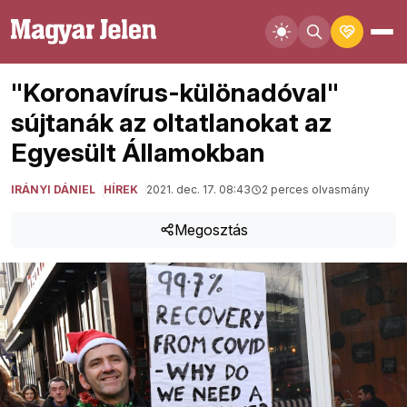
"Koronavírus-különadóval"
sújtanák az oltatlanokat az
Egyesült Államokban
IRÁNYI DÁNIEL
HÍREK
2021. dec. 17. 08:43
2 perces olvasmány
Megosztás