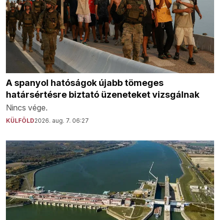
A spanyol hatóságok újabb tömeges
határsértésre biztató üzeneteket vizsgálnak
Nincs vége.
KÜLFÖLD
2026. aug. 7. 06:27