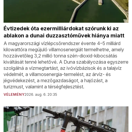
Évtizedek óta ezermilliárdokat szórunk ki az
ablakon a dunai duzzasztóművek hiánya miatt
A magyarországi vízlépcsőrendszer évente 4–5 milliárd
kilowattóra megújuló villamosenergiát termelhetne, amely
hozzávetőleg 3,2 millió tonna szén-dioxid-kibocsátás
kiváltását tenné lehetővé. A Duna szabályozása egyszerre
szolgálná a vízmegtartást, az ivóvízbázisok és a talajvíz
védelmét, a villamosenergia-termelést, az árvíz- és
jégvédekezést, a mezőgazdaságot, a hajózást, a
turizmust, valamint a térségfejlesztést.
VÉLEMÉNY
2026. aug. 6. 20:35