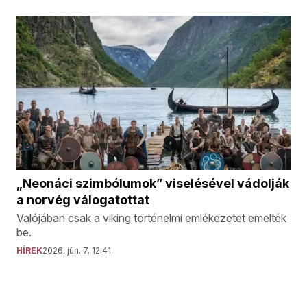
„Neonáci szimbólumok” viselésével vádolják
a norvég válogatottat
Valójában csak a viking történelmi emlékezetet emelték
be.
HÍREK
2026. jún. 7. 12:41