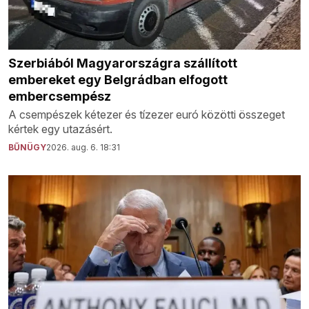
Szerbiából Magyarországra szállított
embereket egy Belgrádban elfogott
embercsempész
A csempészek kétezer és tízezer euró közötti összeget
kértek egy utazásért.
BŰNÜGY
2026. aug. 6. 18:31