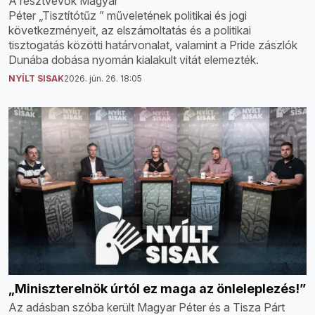
A résztvevők Magyar
Péter „Tisztítótűz ” műveletének politikai és jogi
következményeit, az elszámoltatás és a politikai
tisztogatás közötti határvonalat, valamint a Pride zászlók
Dunába dobása nyomán kialakult vitát elemezték.
NYÍLT SISAK
2026. jún. 26. 18:05
„Miniszterelnök úrtól ez maga az önleleplezés!”
Az adásban szóba került Magyar Péter és a Tisza Párt