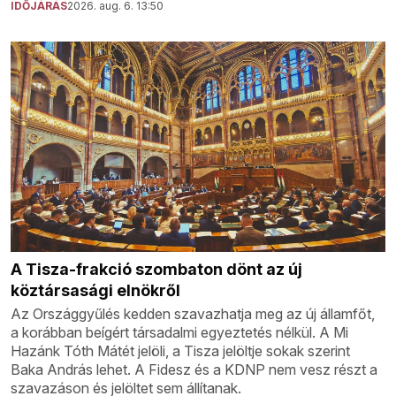
IDŐJÁRÁS
2026. aug. 6. 13:50
A Tisza-frakció szombaton dönt az új
köztársasági elnökről
Az Országgyűlés kedden szavazhatja meg az új államfőt,
a korábban beígért társadalmi egyeztetés nélkül. A Mi
Hazánk Tóth Mátét jelöli, a Tisza jelöltje sokak szerint
Baka András lehet. A Fidesz és a KDNP nem vesz részt a
szavazáson és jelöltet sem állítanak.