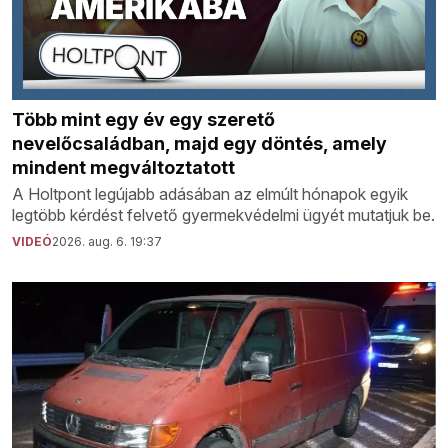
Több mint egy év egy szerető
nevelőcsaládban, majd egy döntés, amely
mindent megváltoztatott
A Holtpont legújabb adásában az elmúlt hónapok egyik
legtöbb kérdést felvető gyermekvédelmi ügyét mutatjuk be.
VIDEÓ
2026. aug. 6. 19:37