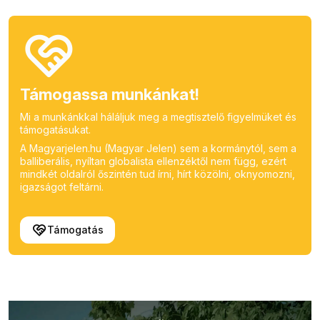
Támogassa munkánkat!
Mi a munkánkkal háláljuk meg a megtisztelő figyelmüket és
támogatásukat.
A Magyarjelen.hu (Magyar Jelen) sem a kormánytól, sem a
balliberális, nyíltan globalista ellenzéktől nem függ, ezért
mindkét oldalról őszintén tud írni, hírt közölni, oknyomozni,
igazságot feltárni.
Támogatás