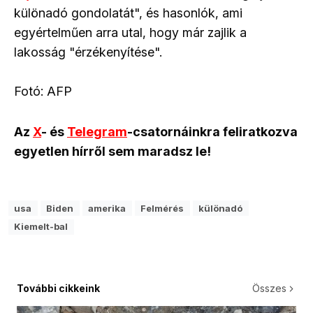
különadó gondolatát", és hasonlók, ami
egyértelműen arra utal, hogy már zajlik a
lakosság "érzékenyítése".
Fotó: AFP
Az
X
- és
Telegram
-csatornáinkra feliratkozva
egyetlen hírről sem maradsz le!
usa
Biden
amerika
Felmérés
különadó
Kiemelt-bal
További cikkeink
Összes