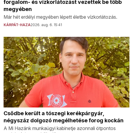
forgalom- és vízkorlátozást vezettek be több
megyében
Már hét erdélyi megyében lépett életbe vízkorlátozás.
KÁRPÁT-HAZA
2026. aug. 6. 15:41
Csődbe került a tószegi kerékpárgyár,
négyszáz dolgozó megélhetése forog kockán
A Mi Hazánk munkaügyi kabinetje azonnali ötpontos