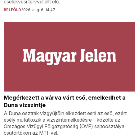
cselekvési tervvel állt elő.
BELFÖLD
2026. aug. 6. 14:47
Megérkezett a várva várt eső, emelkedhet a
Duna vízszintje
A Duna osztrák vízgyűjtőin elkezdett esni az eső, ezért
esély mutatkozik a vízszintemelkedésre – közölte az
Országos Vízügyi Főigazgatóság (OVF) sajtóosztálya
csütörtökön az MTI-vel.