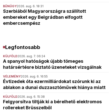
BŰNÜGY
2026. aug. 6. 18:31
Szerbiából Magyarországra szállított
embereket egy Belgrádban elfogott
embercsempész
Legfontosabb
KÜLFÖLD
2026. aug. 7. 06:24
A spanyol hatóságok újabb tömeges
határsértésre biztató üzeneteket vizsgálnak
VÉLEMÉNY
2026. aug. 6. 16:55
Évtizedek óta ezermilliárdokat szórunk ki az
ablakon a dunai duzzasztóművek hiánya miatt
KÜLFÖLD
2026. aug. 6. 15:38
Felgyorsítva tiltják ki a bérelhető elektromos
rollereket Brüsszelből