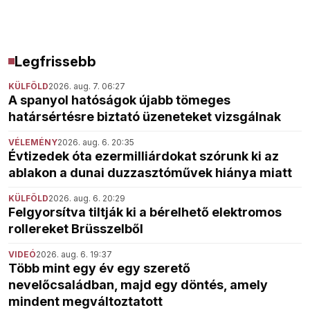
Legfrissebb
KÜLFÖLD
2026. aug. 7. 06:27
A spanyol hatóságok újabb tömeges
határsértésre biztató üzeneteket vizsgálnak
VÉLEMÉNY
2026. aug. 6. 20:35
Évtizedek óta ezermilliárdokat szórunk ki az
ablakon a dunai duzzasztóművek hiánya miatt
KÜLFÖLD
2026. aug. 6. 20:29
Felgyorsítva tiltják ki a bérelhető elektromos
rollereket Brüsszelből
VIDEÓ
2026. aug. 6. 19:37
Több mint egy év egy szerető
nevelőcsaládban, majd egy döntés, amely
mindent megváltoztatott