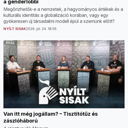
a genderlobbi
Megőrizhetők-e a nemzetek, a hagyományos értékek és a
kulturális identitás a globalizáció korában, vagy egy
gyökeresen új társadalmi modell épül a szemünk előtt?
NYÍLT SISAK
2026. júl. 24. 18:05
Van itt még jogállam? – Tisztítótűz és
zászlóháború