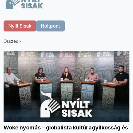
Nyílt Sisak
Holtpont
Összes
Woke nyomás – globalista kultúragyilkosság és