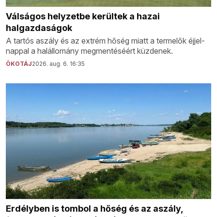
Válságos helyzetbe kerültek a hazai
halgazdaságok
A tartós aszály és az extrém hőség miatt a termelők éjjel-
nappal a halállomány megmentéséért küzdenek.
ÖKOTÁJ
2026. aug. 6. 16:35
Erdélyben is tombol a hőség és az aszály,