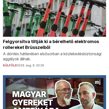
Felgyorsítva tiltják ki a bérelhető elektromos
rollereket Brüsszelből
A döntés hátterében elsősorban a közlekedésbiztonsági
aggályok állnak.
KÜLFÖLD
2026. aug. 6. 20:29