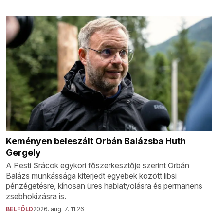
Keményen beleszált Orbán Balázsba Huth
Gergely
A Pesti Srácok egykori főszerkesztője szerint Orbán
Balázs munkássága kiterjedt egyebek között libsi
pénzégetésre, kínosan üres hablatyolásra és permanens
zsebhokizásra is.
BELFÖLD
2026. aug. 7. 11:26