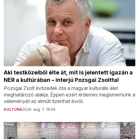
Aki testközelből élte át, mit is jelentett igazán a
NER a kultúrában – interjú Pozsgai Zsolttal
Pozsgai Zsolt évtizedek óta a magyar kulturális élet
meghatározó alakja. Éppen ezért érdemes megismernünk a
véleményét az elmúlt tizenhat évről.
KULTÚRA
2026. aug. 7. 18:59