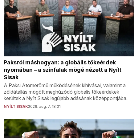
Paksról máshogyan: a globális tőkeérdek
nyomában – a színfalak mögé nézett a Nyílt
Sisak
A Paksi Atomerőmű működésének kihívásai, valamint a
zöldátállás mögött meghúzódó globális tőkeérdekek
kerültek a Nyílt Sisak legújabb adásának középpontjába.
NYÍLT SISAK
2026. aug. 7. 18:01