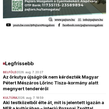
Legfrissebb
BELFÖLD
2026. aug. 7. 20:27
Az őrkutya újságírók nem kérdezték Magyar
Pétert Mészáros Lőrinc Tisza-kormány alatt
megnyert tenderéről
KULTÚRA
2026. aug. 7. 18:59
Aki testközelből élte át, mit is jelentett igazán a
NER a kultúrában – interjú Pozsgai Zsolttal