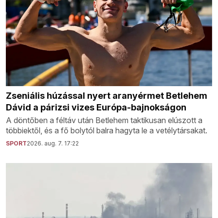
Zseniális húzással nyert aranyérmet Betlehem
Dávid a párizsi vizes Európa-bajnokságon
A döntőben a féltáv után Betlehem taktikusan elúszott a
többiektől, és a fő bolytól balra hagyta le a vetélytársakat.
SPORT
2026. aug. 7. 17:22