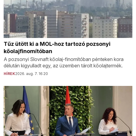
Tűz ütött ki a MOL-hoz tartozó pozsonyi
kőolajfinomítóban
A pozsonyi Slovnaft kőolaj-finomítóban pénteken kora
délután kigyulladt egy, az üzemben tárolt kőolajtermék.
HÍREK
2026. aug. 7. 16:20