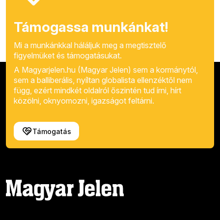
Támogassa munkánkat!
Mi a munkánkkal háláljuk meg a megtisztelő
figyelmüket és támogatásukat.
A Magyarjelen.hu (Magyar Jelen) sem a kormánytól,
sem a balliberális, nyíltan globalista ellenzéktől nem
függ, ezért mindkét oldalról őszintén tud írni, hírt
közölni, oknyomozni, igazságot feltárni.
Támogatás