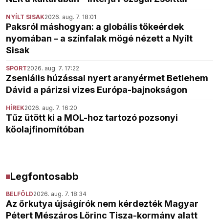
NYÍLT SISAK
2026. aug. 7. 18:01
Paksról máshogyan: a globális tőkeérdek
nyomában – a színfalak mögé nézett a Nyílt
Sisak
SPORT
2026. aug. 7. 17:22
Zseniális húzással nyert aranyérmet Betlehem
Dávid a párizsi vizes Európa-bajnokságon
HÍREK
2026. aug. 7. 16:20
Tűz ütött ki a MOL-hoz tartozó pozsonyi
kőolajfinomítóban
Legfontosabb
BELFÖLD
2026. aug. 7. 18:34
Az őrkutya újságírók nem kérdezték Magyar
Pétert Mészáros Lőrinc Tisza-kormány alatt