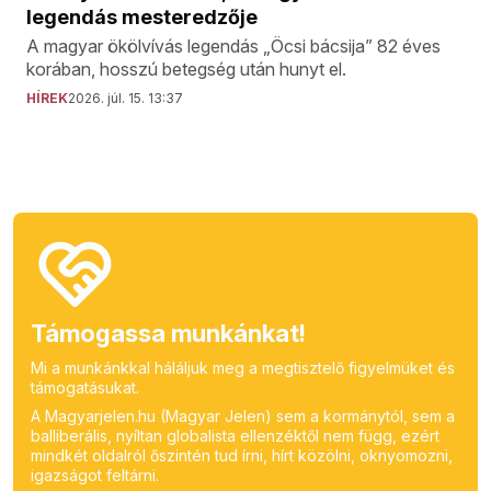
legendás mesteredzője
A magyar ökölvívás legendás „Öcsi bácsija” 82 éves
korában, hosszú betegség után hunyt el.
HÍREK
2026. júl. 15. 13:37
Támogassa munkánkat!
Mi a munkánkkal háláljuk meg a megtisztelő figyelmüket és
támogatásukat.
A Magyarjelen.hu (Magyar Jelen) sem a kormánytól, sem a
balliberális, nyíltan globalista ellenzéktől nem függ, ezért
mindkét oldalról őszintén tud írni, hírt közölni, oknyomozni,
igazságot feltárni.