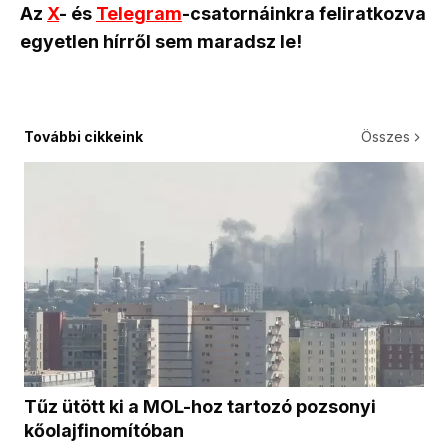
Az
X
- és
Telegram
-csatornáinkra feliratkozva
egyetlen hírről sem maradsz le!
További cikkeink
Összes
Tűz ütött ki a MOL-hoz tartozó pozsonyi
kőolajfinomítóban