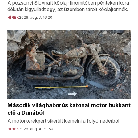
A pozsonyi Slovnaft kőolaj-finomítóban pénteken kora
délután kigyulladt egy, az üzemben tárolt kőolajtermék.
HÍREK
2026. aug. 7. 16:20
Második világháborús katonai motor bukkant
elő a Dunából
A motorkerékpárt sikerült kiemelni a folyómederből.
HÍREK
2026. aug. 4. 20:50