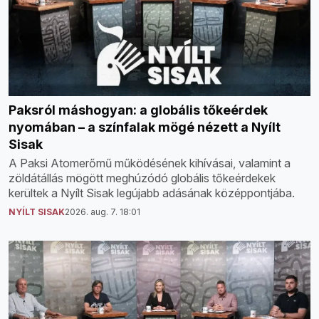
Paksról máshogyan: a globális tőkeérdek
nyomában – a színfalak mögé nézett a Nyílt
Sisak
A Paksi Atomerőmű működésének kihívásai, valamint a
zöldátállás mögött meghúzódó globális tőkeérdekek
kerültek a Nyílt Sisak legújabb adásának középpontjába.
NYÍLT SISAK
2026. aug. 7. 18:01