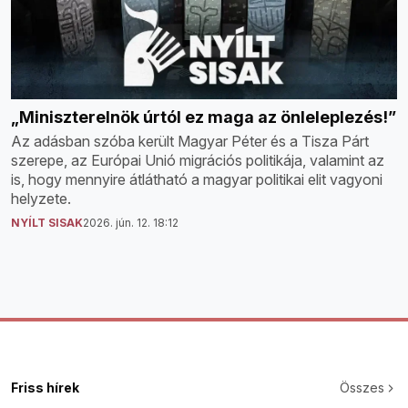
„Miniszterelnök úrtól ez maga az önleleplezés!”
Az adásban szóba került Magyar Péter és a Tisza Párt
szerepe, az Európai Unió migrációs politikája, valamint az
is, hogy mennyire átlátható a magyar politikai elit vagyoni
helyzete.
NYÍLT SISAK
2026. jún. 12. 18:12
Friss hírek
Összes