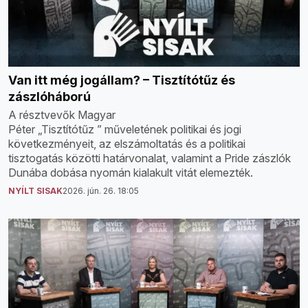
Van itt még jogállam? – Tisztítótűz és
zászlóháború
A résztvevők Magyar
Péter „Tisztítótűz ” műveletének politikai és jogi
következményeit, az elszámoltatás és a politikai
tisztogatás közötti határvonalat, valamint a Pride zászlók
Dunába dobása nyomán kialakult vitát elemezték.
NYÍLT SISAK
2026. jún. 26. 18:05