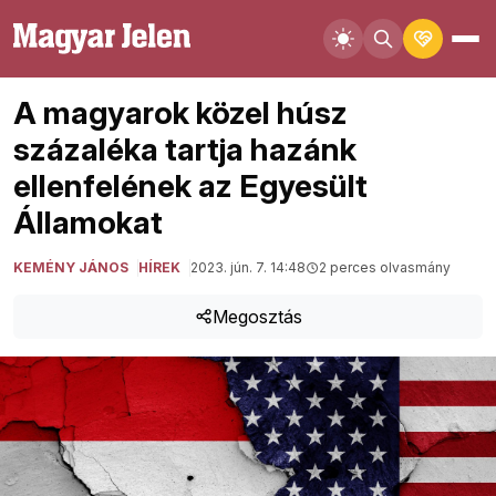
A magyarok közel húsz
százaléka tartja hazánk
ellenfelének az Egyesült
Államokat
KEMÉNY JÁNOS
HÍREK
2023. jún. 7. 14:48
2 perces olvasmány
Megosztás