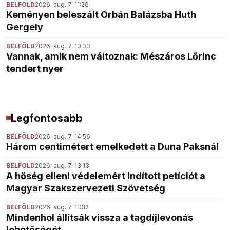
BELFÖLD
2026. aug. 7. 11:26
Keményen beleszált Orbán Balázsba Huth
Gergely
BELFÖLD
2026. aug. 7. 10:33
Vannak, amik nem változnak: Mészáros Lőrinc
tendert nyer
Legfontosabb
BELFÖLD
2026. aug. 7. 14:56
Három centimétert emelkedett a Duna Paksnál
BELFÖLD
2026. aug. 7. 13:13
A hőség elleni védelemért indított petíciót a
Magyar Szakszervezeti Szövetség
BELFÖLD
2026. aug. 7. 11:32
Mindenhol állítsák vissza a tagdíjlevonás
lehetőségét