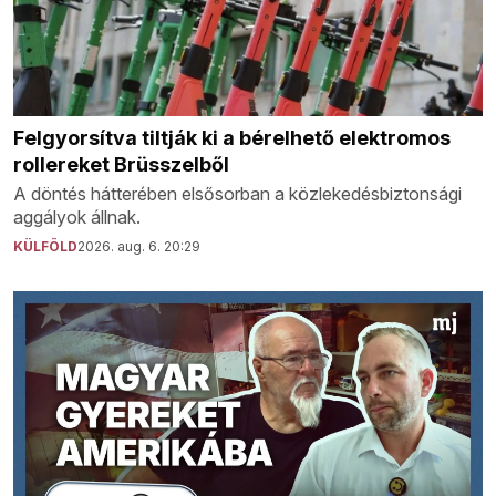
Felgyorsítva tiltják ki a bérelhető elektromos
rollereket Brüsszelből
A döntés hátterében elsősorban a közlekedésbiztonsági
aggályok állnak.
KÜLFÖLD
2026. aug. 6. 20:29