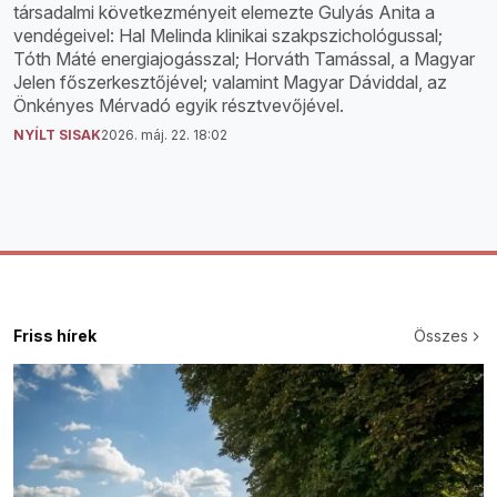
társadalmi következményeit elemezte Gulyás Anita a
vendégeivel: Hal Melinda klinikai szakpszichológussal;
Tóth Máté energiajogásszal; Horváth Tamással, a Magyar
Jelen főszerkesztőjével; valamint Magyar Dáviddal, az
Önkényes Mérvadó egyik résztvevőjével.
NYÍLT SISAK
2026. máj. 22. 18:02
Friss hírek
Összes