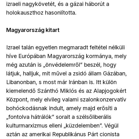
izraeli nagykövetét, és a gázai háborút a
holokauszthoz hasonlította.
Magyarország kitart
Izrael talán egyetlen megmaradt feltétel nélküli
híve Európában Magyarország kormánya, mely
még azután is „önvédelemről” beszél, hogy
látjuk, halljuk, mit művel a zsidó állam Gázában,
Libanonban, s most már Iránban is. Itt külön
kiemelendő Szánthó Miklós és az Alapjogokért
Központ, mely elvileg valami szalonkonzervatív
bohóckodásnak indult, amely majd erősíti a
„fontolva hátrálók” sorait a szélsőliberális
kulturmarxizmus elleni „küzdelemben”. Végül
aztán az amerikai Republikánus Párt cionista