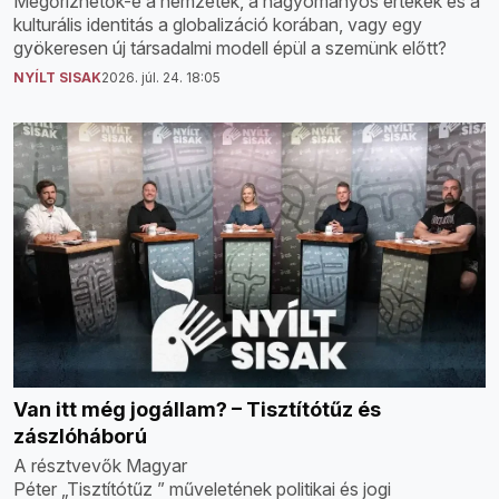
Megőrizhetők-e a nemzetek, a hagyományos értékek és a
kulturális identitás a globalizáció korában, vagy egy
gyökeresen új társadalmi modell épül a szemünk előtt?
NYÍLT SISAK
2026. júl. 24. 18:05
Van itt még jogállam? – Tisztítótűz és
zászlóháború
A résztvevők Magyar
Péter „Tisztítótűz ” műveletének politikai és jogi