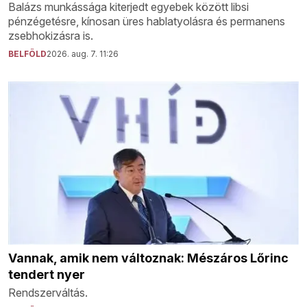
Balázs munkássága kiterjedt egyebek között libsi
pénzégetésre, kínosan üres hablatyolásra és permanens
zsebhokizásra is.
BELFÖLD
2026. aug. 7. 11:26
Vannak, amik nem változnak: Mészáros Lőrinc
tendert nyer
Rendszerváltás.