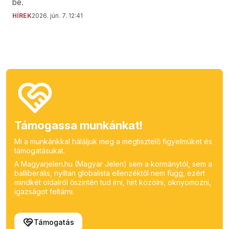
be.
HÍREK
2026. jún. 7. 12:41
Támogassa munkánkat!
Mi a munkánkkal háláljuk meg a megtisztelő figyelmüket és
támogatásukat.
A Magyarjelen.hu (Magyar Jelen) sem a kormánytól, sem a
balliberális, nyíltan globalista ellenzéktől nem függ, ezért
mindkét oldalról őszintén tud írni, hírt közölni, oknyomozni,
igazságot feltárni.
Támogatás