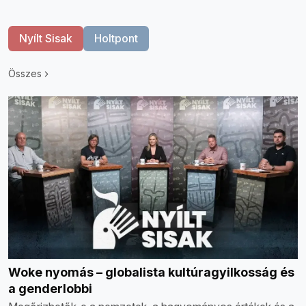
Nyílt Sisak
Holtpont
Összes
Woke nyomás – globalista kultúragyilkosság és
a genderlobbi