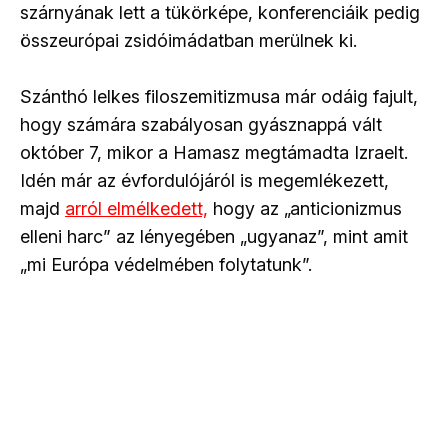
szárnyának lett a tükörképe, konferenciáik pedig
összeurópai zsidóimádatban merülnek ki.
Szánthó lelkes filoszemitizmusa már odáig fajult,
hogy számára szabályosan gyásznappá vált
október 7, mikor a Hamasz megtámadta Izraelt.
Idén már az évfordulójáról is megemlékezett,
majd
arról elmélkedett,
hogy az „anticionizmus
elleni harc” az lényegében „ugyanaz”, mint amit
„mi Európa védelmében folytatunk”.