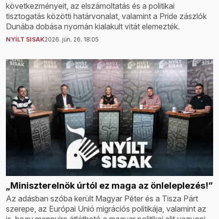
következményeit, az elszámoltatás és a politikai
tisztogatás közötti határvonalat, valamint a Pride zászlók
Dunába dobása nyomán kialakult vitát elemezték.
NYÍLT SISAK
2026. jún. 26. 18:05
„Miniszterelnök úrtól ez maga az önleleplezés!”
Az adásban szóba került Magyar Péter és a Tisza Párt
szerepe, az Európai Unió migrációs politikája, valamint az
is, hogy mennyire átlátható a magyar politikai elit vagyoni