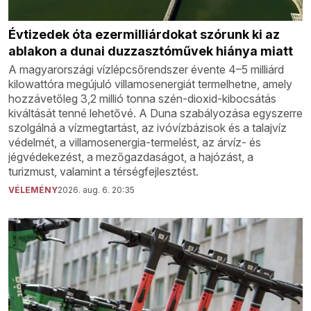
Évtizedek óta ezermilliárdokat szórunk ki az
ablakon a dunai duzzasztóművek hiánya miatt
A magyarországi vízlépcsőrendszer évente 4–5 milliárd
kilowattóra megújuló villamosenergiát termelhetne, amely
hozzávetőleg 3,2 millió tonna szén-dioxid-kibocsátás
kiváltását tenné lehetővé. A Duna szabályozása egyszerre
szolgálná a vízmegtartást, az ivóvízbázisok és a talajvíz
védelmét, a villamosenergia-termelést, az árvíz- és
jégvédekezést, a mezőgazdaságot, a hajózást, a
turizmust, valamint a térségfejlesztést.
VÉLEMÉNY
2026. aug. 6. 20:35