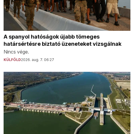
A spanyol hatóságok újabb tömeges
határsértésre biztató üzeneteket vizsgálnak
Nincs vége.
KÜLFÖLD
2026. aug. 7. 06:27