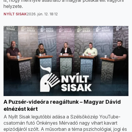
helyzete.
NYÍLT SISAK
2026. jún. 12. 18:12
A Puzsér-videóra reagáltunk – Magyar Dávid
elnézést kért
A Nyílt Sisak legutóbbi adása a Szélsőközép YouTube-
csatornán futó Önkényes Mérvadó nagy vihart kavart
epizódjáról szólt. A műsorban a téma pszichológiai, jogi és