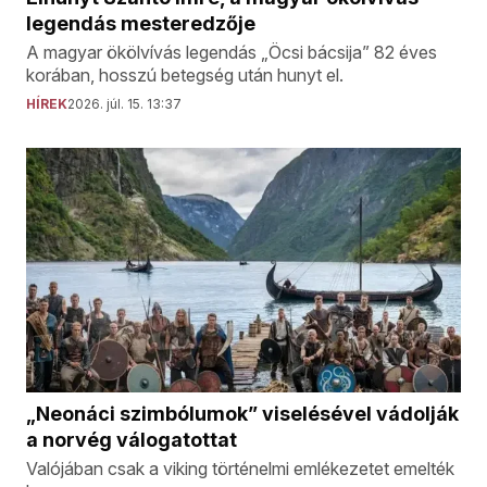
legendás mesteredzője
A magyar ökölvívás legendás „Öcsi bácsija” 82 éves
korában, hosszú betegség után hunyt el.
HÍREK
2026. júl. 15. 13:37
„Neonáci szimbólumok” viselésével vádolják
a norvég válogatottat
Valójában csak a viking történelmi emlékezetet emelték