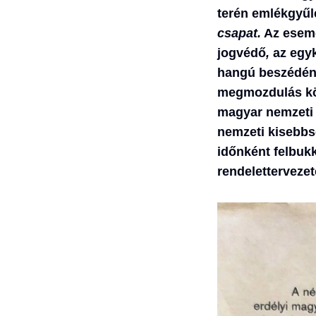
terén emlékgyűl
csapat.
Az esemé
jogvédő
,
az egyk
hangú beszédének
megmozdulás kör
magyar nemzeti 
nemzeti kisebbs
időnként felbukk
rendeletterveze