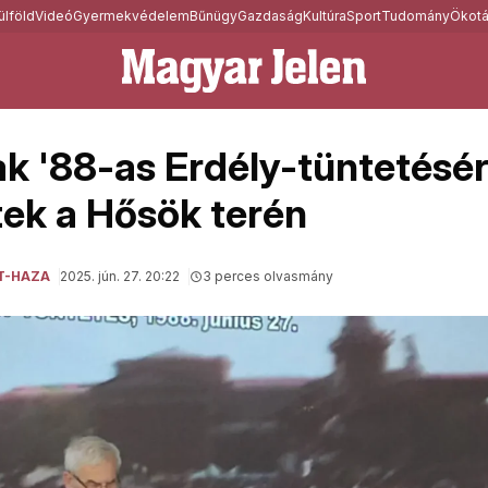
ülföld
Videó
Gyermekvédelem
Bűnügy
Gazdaság
Kultúra
Sport
Tudomány
Ökotá
ak '88-as Erdély-tüntetésé
ek a Hősök terén
T-HAZA
2025. jún. 27. 20:22
3 perces olvasmány