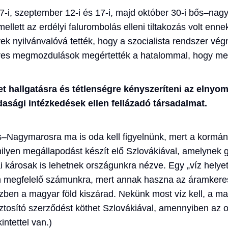
-i, szeptember 12-i és 17-i, majd október 30-i bős–nag
mellett az erdélyi falurombolás elleni tiltakozás volt enn
 nyilvánvalóvá tették, hogy a szocialista rendszer végna
res megmozdulások megértették a hatalommal, hogy me
t hallgatásra és tétlenségre kényszeríteni az elnyom
dasági intézkedések ellen fellázadó társadalmat.
–Nagymarosra ma is oda kell figyelnünk, mert a kormán
milyen megállapodást készít elő Szlovákiával, amelynek 
i károsak is lehetnek országunkra nézve. Egy „víz helye
megfelelő számunkra, mert annak haszna az áramkere
özben a magyar föld kiszárad. Nekünk most víz kell, a 
iztosító szerződést köthet Szlovákiával, amennyiben az 
intettel van.)