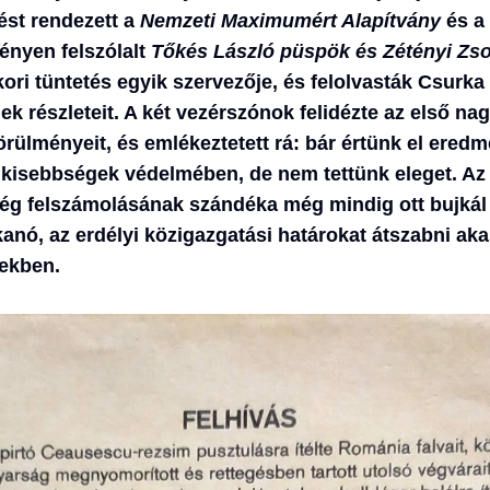
ést rendezett a
Nemzeti Maximumért Alapítvány
és a
nyen felszólalt
Tőkés László püspök és Zétényi Zso
ori tüntetés egyik szervezője, és felolvasták Csurka
 részleteit. A két vezérszónok felidézte az első nag
ülményeit, és emlékeztetett rá: bár értünk el eredm
kisebbségek védelmében, de nem tettünk eleget. A
ég felszámolásának szándéka még mindig ott bujkál 
anó, az erdélyi közigazgatási határokat átszabni ak
tekben.