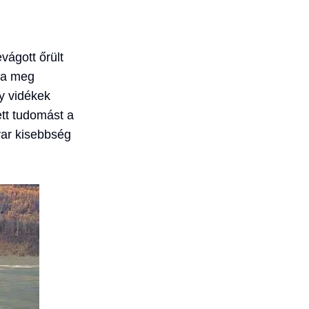
ágott őrült
zta meg
ly vidékek
tt tudomást a
yar kisebbség