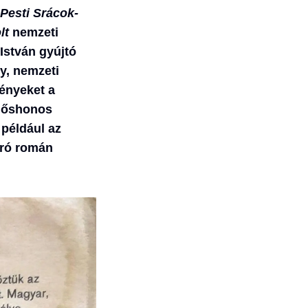
Pesti Srácok-
lt
nemzeti
 István gyújtó
y, nemzeti
ényeket a
z őshonos
például az
aró román