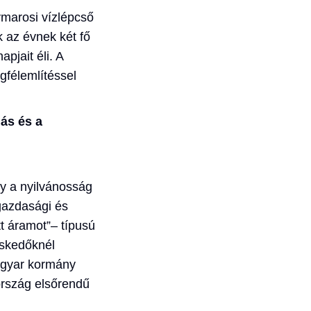
ymarosi vízlépcső
ek az évnek két fő
pjait éli. A
gfélemlítéssel
ás és a
y a nyilvánosság
gazdasági és
tt áramot”– típusú
skedőknél
magyar kormány
ország elsőrendű