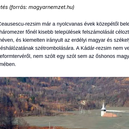
etés (forrás: magyarnemzet.hu)
Ceausescu-rezsim már a nyolcvanas évek közepétől belev
 háromezer főnél kisebb települések felszámolását célo
néven, és kiemelten irányult az erdélyi magyar és széke
léshálózatának szétrombolására. A Kádár-rezsim nem ve
reformtervéről, nem szólt egy szót sem az őshonos mag
lmében.