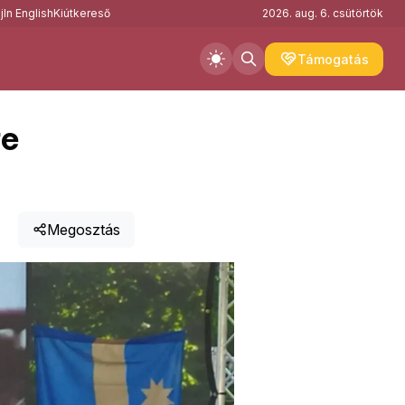
j
In English
Kiútkereső
2026. aug. 6. csütörtök
Támogatás
re
Megosztás