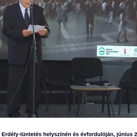
 Erdély-tüntetés helyszínén és évfordulóján, június 