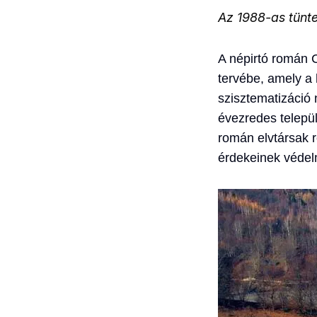
Az 1988-as tünt
A népirtó román 
tervébe, amely a
szisztematizáció 
évezredes telepü
román elvtársak 
érdekeinek véde