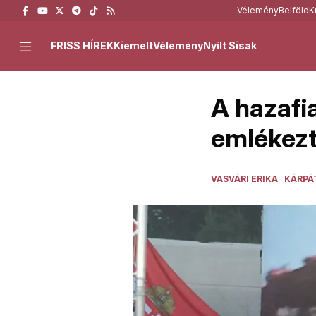
Vélemény
Belföld
K
FRISS HÍREK
Kiemelt
Vélemény
Nyílt Sisak
A hazafi
emlékezt
VASVÁRI ERIKA
KÁRPÁ