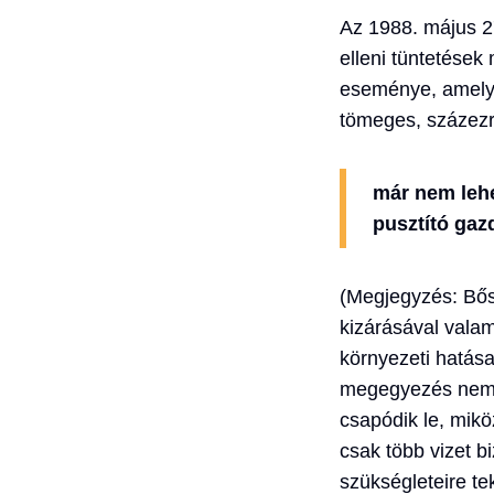
Az 1988. május 27
elleni tüntetések 
eseménye, amelyek
tömeges, százez
már nem lehe
pusztító gaz
(Megjegyzés: Bős
kizárásával vala
környezeti hatása
megegyezés nem 
csapódik le, mik
csak több vizet b
szükségleteire tek