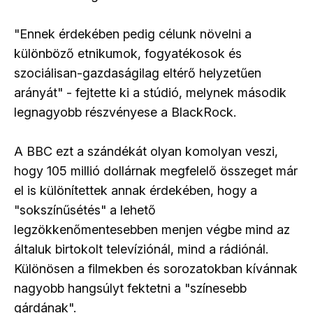
"Ennek érdekében pedig célunk növelni a
különböző etnikumok, fogyatékosok és
szociálisan-gazdaságilag eltérő helyzetűen
arányát" - fejtette ki a stúdió, melynek második
legnagyobb részvényese a BlackRock.
A BBC ezt a szándékát olyan komolyan veszi,
hogy 105 millió dollárnak megfelelő összeget már
el is különítettek annak érdekében, hogy a
"sokszínűsétés" a lehető
legzökkenőmentesebben menjen végbe mind az
általuk birtokolt televíziónál, mind a rádiónál.
Különösen a filmekben és sorozatokban kívánnak
nagyobb hangsúlyt fektetni a "színesebb
gárdának".