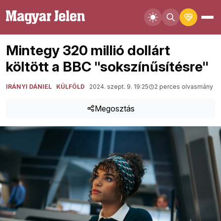
Mintegy 320 millió dollárt
költött a BBC "sokszínűsítésre"
IRÁNYI DÁNIEL
KÜLFÖLD
2024. szept. 9. 19:25
2 perces olvasmány
Megosztás