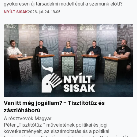
gyökeresen új társadalmi modell épül a szemünk előtt?
NYÍLT SISAK
2026. júl. 24. 18:05
Van itt még jogállam? – Tisztítótűz és
zászlóháború
A résztvevők Magyar
Péter „Tisztítótűz ” műveletének politikai és jogi
következményeit, az elszámoltatás és a politikai