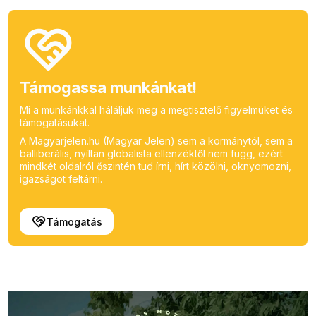
Támogassa munkánkat!
Mi a munkánkkal háláljuk meg a megtisztelő figyelmüket és
támogatásukat.
A Magyarjelen.hu (Magyar Jelen) sem a kormánytól, sem a
balliberális, nyíltan globalista ellenzéktől nem függ, ezért
mindkét oldalról őszintén tud írni, hírt közölni, oknyomozni,
igazságot feltárni.
Támogatás