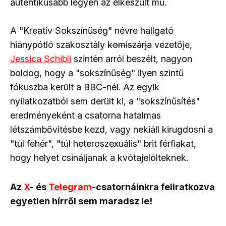
autentikusabb legyen az elkészült mű.
A "Kreatív Sokszínűség" névre hallgató
hiánypótló szakosztály
komiszárja
vezetője,
Jessica Schibli
szintén arról beszélt, nagyon
boldog, hogy a "sokszínűség" ilyen szintű
fókuszba került a BBC-nél. Az egyik
nyilatkozatból sem derült ki, a "sokszínűsítés"
eredményeként a csatorna hatalmas
létszámbővítésbe kezd, vagy nekiáll kirugdosni a
"túl fehér", "túl heteroszexuális" brit férfiakat,
hogy helyet csináljanak a kvótajelölteknek.
Az
X
- és
Telegram
-csatornáinkra feliratkozva
egyetlen hírről sem maradsz le!