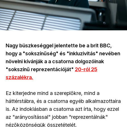
Nagy büszkeséggel jelentette be a brit BBC,
hogy a "sokszínűség" és "inkluzivitás" nevében
növelni kívánják a a csatorna dolgozóinak
"sokszínű reprezentációját"
20-ról 25
százalékra.
Ez kiterjedne mind a szereplőkre, mind a
háttérstábra, és a csatorna egyéb alkalmazottaira
is. Az indoklásban a csatorna azt írta, hogy ezzel
az "arányosítással" jobban "reprezentálnák"
nézőközönségük összetételét.