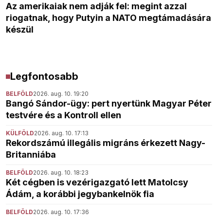
Az amerikaiak nem adják fel: megint azzal
riogatnak, hogy Putyin a NATO megtámadására
készül
Legfontosabb
BELFÖLD
2026. aug. 10. 19:20
Bangó Sándor-ügy: pert nyertünk Magyar Péter
testvére és a Kontroll ellen
KÜLFÖLD
2026. aug. 10. 17:13
Rekordszámú illegális migráns érkezett Nagy-
Britanniába
BELFÖLD
2026. aug. 10. 18:23
Két cégben is vezérigazgató lett Matolcsy
Ádám, a korábbi jegybankelnök fia
BELFÖLD
2026. aug. 10. 17:36