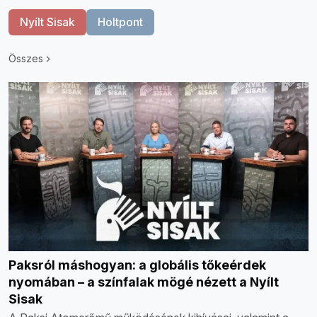
Nyílt Sisak
Holtpont
Összes
Paksról máshogyan: a globális tőkeérdek
nyomában – a színfalak mögé nézett a Nyílt
Sisak