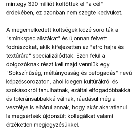
mintegy 320 milliót költöttek el "a cél"
érdekében, ez azonban nem szegte kedvüket.
A megemelkedett költségek közé sorolták a
"sminkspecialistákat" és újonnan felvett
fodrászokat, akik kifejezetten az "afró hajra és
textúrára" specializálódtak. Ezen felül a
dolgozóknak részt kell majd venniük egy
"Sokszínűség, méltányosság és befogadás" nevű
képzéssorozaton, ahol idegen kultúrákról és
szokásokról tanulhatnak, ezáltal elfogadóbbakká
és toleránsabbakká válnak, ráadásul még a
veszélye is elhárul annak, hogy akár akaratlanul
is megsértsék újdonsült kollégáikat valami
érzéketlen megjegyzésükkel.