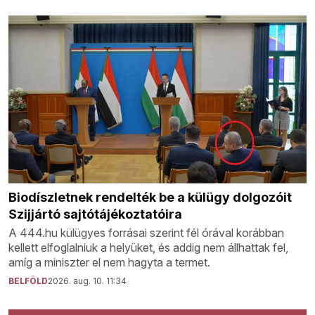
Biodíszletnek rendelték be a külügy dolgozóit
Szijjártó sajtótájékoztatóira
A 444.hu külügyes forrásai szerint fél órával korábban
kellett elfoglalniuk a helyüket, és addig nem állhattak fel,
amíg a miniszter el nem hagyta a termet.
BELFÖLD
2026. aug. 10. 11:34