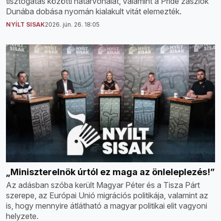
tisztogatás közötti határvonalat, valamint a Pride zászlók
Dunába dobása nyomán kialakult vitát elemezték.
NYÍLT SISAK
2026. jún. 26. 18:05
„Miniszterelnök úrtól ez maga az önleleplezés!”
Az adásban szóba került Magyar Péter és a Tisza Párt
szerepe, az Európai Unió migrációs politikája, valamint az
is, hogy mennyire átlátható a magyar politikai elit vagyoni
helyzete.