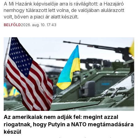
A Mi Hazánk képviselője arra is rávilágított: a Hazajáró
nemhogy túlárazott lett volna, de valójában alulárazott
volt, bőven a piaci ár alatt készült.
BELFÖLD
2026. aug. 10. 17:43
Az amerikaiak nem adják fel: megint azzal
riogatnak, hogy Putyin a NATO megtámadására
készül