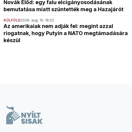
Novák Előd: egy falu elcigányosodásának
bemutatása miatt szüntették meg a Hazajárót
KÜLFÖLD
2026. aug. 10. 16:22
Az amerikaiak nem adják fel: megint azzal
riogatnak, hogy Putyin a NATO megtámadására
készül