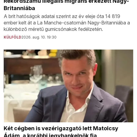
Rekordszámú illegális migráns érkezett Nagy-
Britanniába
A brit hatóságok adatai szerint az év eleje óta 14 819
ember kelt át a La Manche-csatornán Nagy-Britanniába a
különböző méretű gumicsónakok fedélzetén.
KÜLFÖLD
2026. aug. 10. 19:30
Két cégben is vezérigazgató lett Matolcsy
Ádám, a korábbi jegybankelnök fia