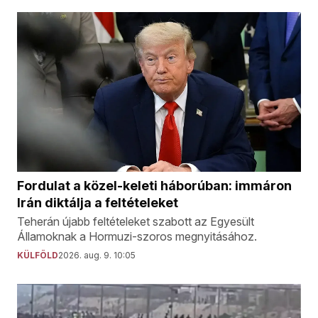
Fordulat a közel-keleti háborúban: immáron
Irán diktálja a feltételeket
Teherán újabb feltételeket szabott az Egyesült
Államoknak a Hormuzi-szoros megnyitásához.
KÜLFÖLD
2026. aug. 9. 10:05