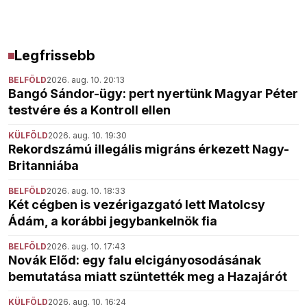
Legfrissebb
BELFÖLD
2026. aug. 10. 20:13
Bangó Sándor-ügy: pert nyertünk Magyar Péter
testvére és a Kontroll ellen
KÜLFÖLD
2026. aug. 10. 19:30
Rekordszámú illegális migráns érkezett Nagy-
Britanniába
BELFÖLD
2026. aug. 10. 18:33
Két cégben is vezérigazgató lett Matolcsy
Ádám, a korábbi jegybankelnök fia
BELFÖLD
2026. aug. 10. 17:43
Novák Előd: egy falu elcigányosodásának
bemutatása miatt szüntették meg a Hazajárót
KÜLFÖLD
2026. aug. 10. 16:24