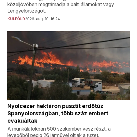
közeljövőben megtámadja a balti államokat vagy
Lengyelországot.
KÜLFÖLD
2026. aug. 10. 16:24
Nyolcezer hektáron pusztít erdőtűz
Spanyolországban, több száz embert
evakuáltak
A munkálatokban 500 szakember vesz részt, a
levegőből pedig 26 járművel oltják a tüzet.