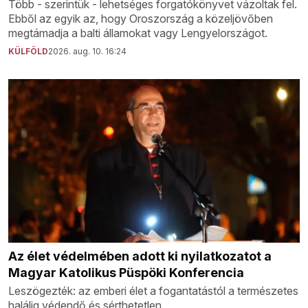
Több - szerintük - lehetséges forgatókönyvet vázoltak fel.
Ebből az egyik az, hogy Oroszország a közeljövőben
megtámadja a balti államokat vagy Lengyelországot.
KÜLFÖLD
2026. aug. 10. 16:24
Az élet védelmében adott ki nyilatkozatot a
Magyar Katolikus Püspöki Konferencia
Leszögezték: az emberi élet a fogantatástól a természetes
halálig védendő és sérthetetlen.