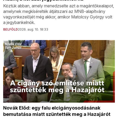
Köztük abban, amely menedzselte azt a magántőkealapot,
amelynek megkísérelték átjátszani az MNB-alapítvány
vagyonkezelőjét még akkor, amikor Matolcsy György volt
a jegybankelnök.
BELFÖLD
2026. aug. 10. 18:33
Novák Előd: egy falu elcigányosodásának
bemutatása miatt szüntették meg a Hazajárót