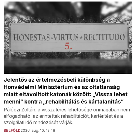
Jelentős az értelmezésbeli különbség a
Honvédelmi Minisztérium és az oltatlanság
miatt eltávolított katonák között: „Vissza lehet
menni” kontra „rehabilitálás és kártalanítás”
Pálóczi Zoltán: a visszatérés lehetősége önmagában nem
elfogadható, az érintettek rehabilitációt, kártérítést és a
szolgálati idő rendezését várják.
BELFÖLD
2026. aug. 10. 12:48