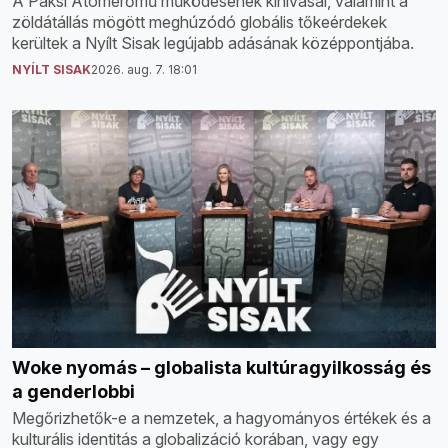
A Paksi Atomerőmű működésének kihívásai, valamint a
zöldátállás mögött meghúzódó globális tőkeérdekek
kerültek a Nyílt Sisak legújabb adásának középpontjába.
NYÍLT SISAK
2026. aug. 7. 18:01
Woke nyomás – globalista kultúragyilkosság és
a genderlobbi
Megőrizhetők-e a nemzetek, a hagyományos értékek és a
kulturális identitás a globalizáció korában, vagy egy