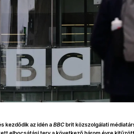
s kezdődik az idén a
BBC
brit közszolgálati médiatár
ett elbocsátási terv a következő három évre kitűzött