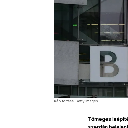
Kép forrása: Getty Images
Tömeges leépíté
szerdán bejelent