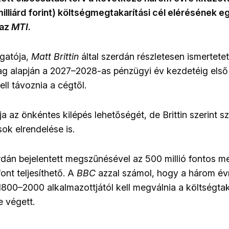
illiárd forint) költségmegtakarítási cél elérésének e
 az
MTI
.
gatója,
Matt Brittin
által szerdán részletesen ismertetet
g alapján a 2027–2028-as pénzügyi év kezdetéig első
ll távoznia a cégtől.
nlja az önkéntes kilépés lehetőségét, de Brittin szerint
ok elrendelése is.
rdán bejelentett megszűnésével az 500 millió fontos me
font teljesíthető. A
BBC
azzal számol, hogy a három évr
800–2000 alkalmazottjától kell megválnia a költségta
e végett.