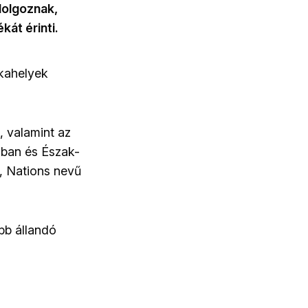
dolgoznak,
kát érinti.
nkahelyek
, valamint az
ában és Észak-
, Nations nevű
bb állandó