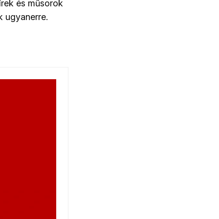
írek és műsorok
k ugyanerre.