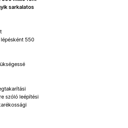
gyik sarkalatos
t
 lépésként 550
 szükségessé
gtakarítási
e szóló leépítési
karékossági