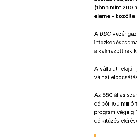
(több mint 200 m
eleme
–
közölte
A
BBC
vezérigaz
intézkedéscsoma
alkalmazottnak ke
A vállalat felajá
válhat elbocsátás
Az 550 állás sze
célból 160 millió 
program végéig 1
célkitűzés elérés