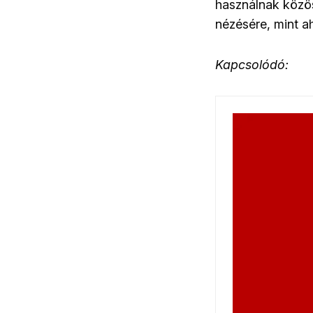
használnak közös
nézésére, mint a
Kapcsolódó: