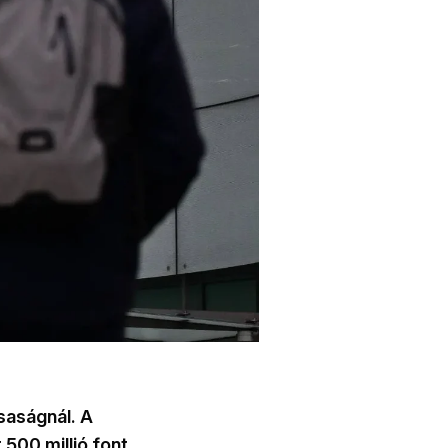
saságnál. A
 500 millió font