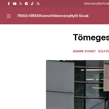
Vélemény
Belföld
FRISS HÍREK
Kiemelt
Vélemény
Nyílt Sisak
Tömeges 
ADAME DONÁT
KÜLFÖ