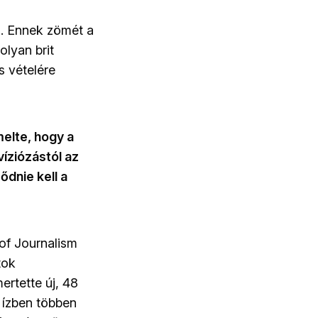
n. Ennek zömét a
olyan brit
s vételére
melte, hogy a
íziózástól az
ődnie kell a
of Journalism
tok
rtette új, 48
ő ízben többen