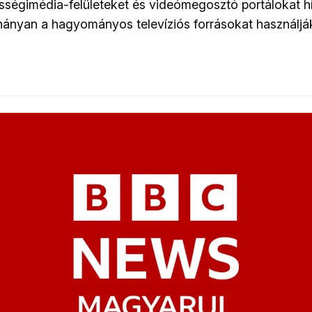
ségimédia-felületeket és videómegosztó portálokat h
hányan a hagyományos televíziós forrásokat használjá