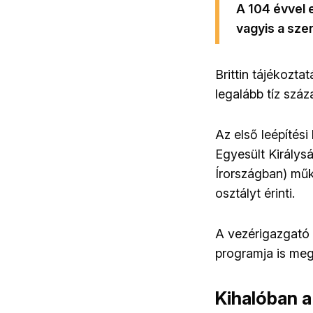
A 104 évvel e
vagyis a szer
Brittin tájékozt
legalább tíz szá
Az első leépítési
Egyesült Királys
Írországban) műk
osztályt érinti.
A vezérigazgató 
programja is meg
Kihalóban 