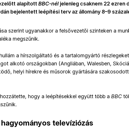
zelőtt alapított
BBC-nél
jelenleg csaknem 22 ezren 
dán bejelentett leépítési terv az állomány 8
–
9 százalé
atása szerint ugyanakkor a felsővezetői szinteken a mu
zaléka megszűnik.
 hullám a hírszolgáltató és a tartalomgyártó részlegeket
ágot alkotó országokban (Angliában, Walesben, Skóci
ödő, helyi hírekre és műsorok gyártására szakosodott
hozzátette, hogy a leépítésekkel együtt több a
BBC
tö
szűnik.
a hagyományos televíziózás