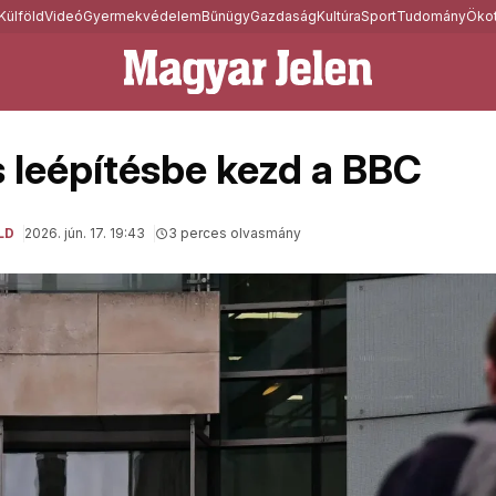
Külföld
Videó
Gyermekvédelem
Bűnügy
Gazdaság
Kultúra
Sport
Tudomány
Ökot
leépítésbe kezd a BBC
LD
2026. jún. 17. 19:43
3 perces olvasmány