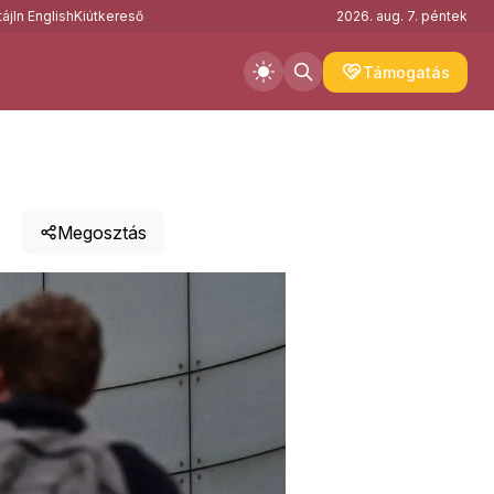
áj
In English
Kiútkereső
2026. aug. 7. péntek
Támogatás
Megosztás