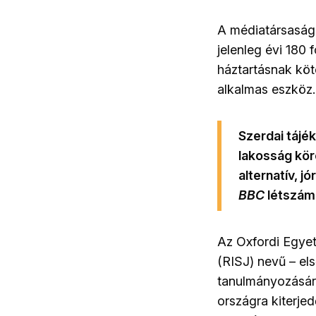
A médiatársaságn
jelenleg évi 180 f
háztartásnak köte
alkalmas eszköz.
Szerdai tájé
lakosság kör
alternatív, j
BBC
létszám
Az Oxfordi Egyet
(RISJ) nevű – el
tanulmányozására
országra kiterje