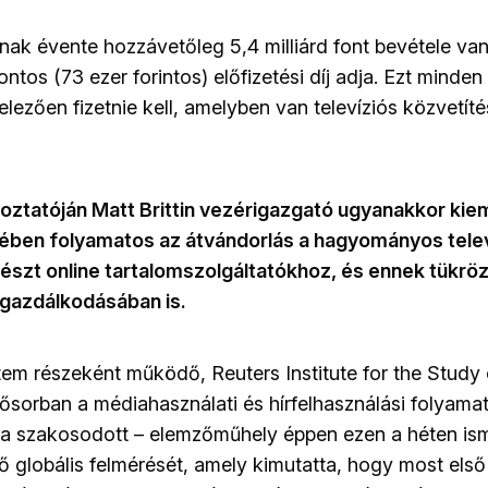
ak évente hozzávetőleg 5,4 milliárd font bevétele va
ontos (73 ezer forintos) előfizetési díj adja. Ezt minden 
lezően fizetnie kell, amelyben van televíziós közvetíté
koztatóján Matt Brittin vezérigazgató ugyanakkor kie
ében folyamatos az átvándorlás a hagyományos telev
órészt online tartalomszolgáltatókhoz, és ennek tükröz
gazdálkodásában is.
em részeként működő, Reuters Institute for the Study 
sősorban a médiahasználati és hírfelhasználási folyama
 szakosodott – elemzőműhely éppen ezen a héten isme
dő globális felmérését, amely kimutatta, hogy most els