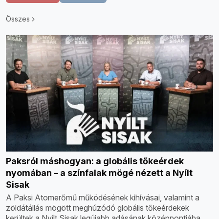
Összes
Paksról máshogyan: a globális tőkeérdek
nyomában – a színfalak mögé nézett a Nyílt
Sisak
A Paksi Atomerőmű működésének kihívásai, valamint a
zöldátállás mögött meghúzódó globális tőkeérdekek
kerültek a Nyílt Sisak legújabb adásának középpontjába.