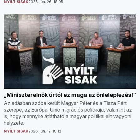
NYÍLT SISAK
2026. jún. 26. 18:05
„Miniszterelnök úrtól ez maga az önleleplezés!”
Az adásban szóba került Magyar Péter és a Tisza Párt
szerepe, az Európai Unió migrációs politikája, valamint az
is, hogy mennyire átlátható a magyar politikai elit vagyoni
helyzete.
NYÍLT SISAK
2026. jún. 12. 18:12