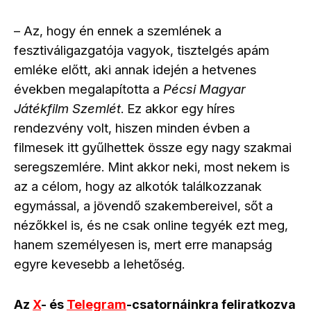
– Az, hogy én ennek a szemlének a
fesztiváligazgatója vagyok, tisztelgés apám
emléke előtt, aki annak idején a hetvenes
években megalapította a
Pécsi Magyar
Játékfilm Szemlét
. Ez akkor egy híres
rendezvény volt, hiszen minden évben a
filmesek itt gyűlhettek össze egy nagy szakmai
seregszemlére. Mint akkor neki, most nekem is
az a célom, hogy az alkotók találkozzanak
egymással, a jövendő szakembereivel, sőt a
nézőkkel is, és ne csak online tegyék ezt meg,
hanem személyesen is, mert erre manapság
egyre kevesebb a lehetőség.
Az
X
- és
Telegram
-csatornáinkra feliratkozva