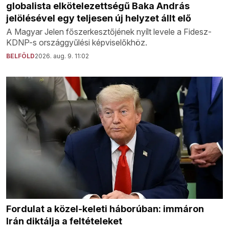
globalista elkötelezettségű Baka András
jelölésével egy teljesen új helyzet állt elő
A Magyar Jelen főszerkesztőjének nyílt levele a Fidesz-
KDNP-s országgyűlési képviselőkhöz.
BELFÖLD
2026. aug. 9. 11:02
Fordulat a közel-keleti háborúban: immáron
Irán diktálja a feltételeket