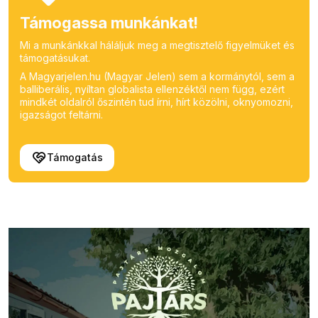
Támogassa munkánkat!
Mi a munkánkkal háláljuk meg a megtisztelő figyelmüket és
támogatásukat.
A Magyarjelen.hu (Magyar Jelen) sem a kormánytól, sem a
balliberális, nyíltan globalista ellenzéktől nem függ, ezért
mindkét oldalról őszintén tud írni, hírt közölni, oknyomozni,
igazságot feltárni.
Támogatás