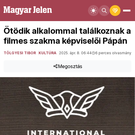
Ötödik alkalommal találkoznak a
filmes szakma képviselői Pápán
TÖLGYESI TIBOR
KULTÚRA
2025. ápr. 8. 06:44
6 perces olvasmány
Megosztás