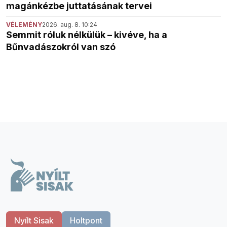
magánkézbe juttatásának tervei
VÉLEMÉNY
2026. aug. 8. 10:24
Semmit róluk nélkülük – kivéve, ha a
Bűnvadászokról van szó
Nyílt Sisak
Holtpont