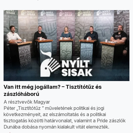
Van itt még jogállam? – Tisztítótűz és
zászlóháború
A résztvevők Magyar
Péter „Tisztítótűz ” műveletének politikai és jogi
következményeit, az elszámoltatás és a politikai
tisztogatás közötti határvonalat, valamint a Pride zászlók
Dunába dobása nyomán kialakult vitát elemezték.