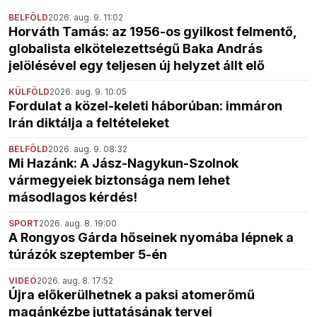
BELFÖLD
2026. aug. 9. 11:02
Horváth Tamás: az 1956-os gyilkost felmentő,
globalista elkötelezettségű Baka András
jelölésével egy teljesen új helyzet állt elő
KÜLFÖLD
2026. aug. 9. 10:05
Fordulat a közel-keleti háborúban: immáron
Irán diktálja a feltételeket
BELFÖLD
2026. aug. 9. 08:32
Mi Hazánk: A Jász-Nagykun-Szolnok
vármegyeiek biztonsága nem lehet
másodlagos kérdés!
SPORT
2026. aug. 8. 19:00
A Rongyos Gárda hőseinek nyomába lépnek a
túrázók szeptember 5-én
VIDEÓ
2026. aug. 8. 17:52
Újra előkerülhetnek a paksi atomerőmű
magánkézbe juttatásának tervei