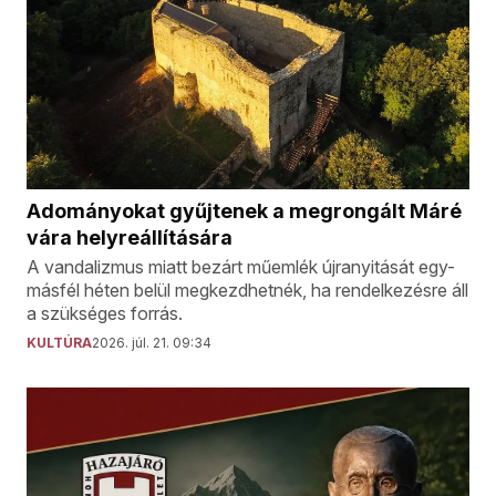
Adományokat gyűjtenek a megrongált Máré
vára helyreállítására
A vandalizmus miatt bezárt műemlék újranyitását egy-
másfél héten belül megkezdhetnék, ha rendelkezésre áll
a szükséges forrás.
KULTÚRA
2026. júl. 21. 09:34