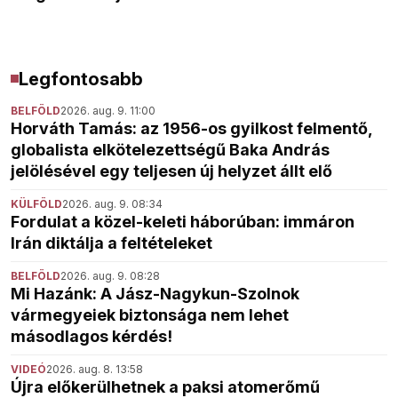
Legfontosabb
BELFÖLD
2026. aug. 9. 11:00
Horváth Tamás: az 1956-os gyilkost felmentő,
globalista elkötelezettségű Baka András
jelölésével egy teljesen új helyzet állt elő
KÜLFÖLD
2026. aug. 9. 08:34
Fordulat a közel-keleti háborúban: immáron
Irán diktálja a feltételeket
BELFÖLD
2026. aug. 9. 08:28
Mi Hazánk: A Jász-Nagykun-Szolnok
vármegyeiek biztonsága nem lehet
másodlagos kérdés!
VIDEÓ
2026. aug. 8. 13:58
Újra előkerülhetnek a paksi atomerőmű