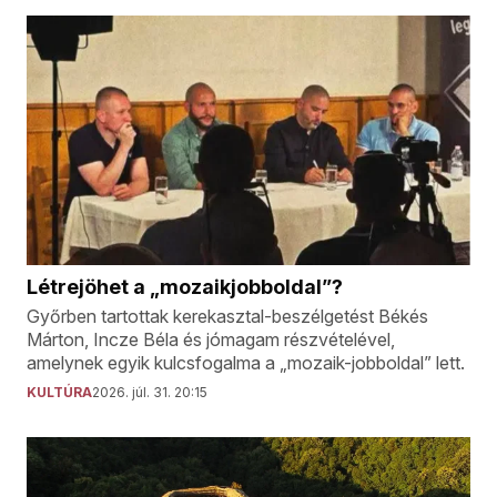
Létrejöhet a „mozaikjobboldal”?
Győrben tartottak kerekasztal-beszélgetést Békés
Márton, Incze Béla és jómagam részvételével,
amelynek egyik kulcsfogalma a „mozaik-jobboldal” lett.
KULTÚRA
2026. júl. 31. 20:15