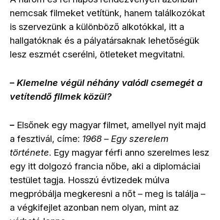
nemcsak filmeket vetítünk, hanem találkozókat
is szervezünk a különböző alkotókkal, itt a
hallgatóknak és a pályatársaknak lehetőségük
lesz eszmét cserélni, ötleteket megvitatni.
Kiemelne végül néhány valódi csemegét a
–
vetítendő filmek közül?
Elsőnek egy magyar filmet, amellyel nyit majd
–
a fesztivál, címe:
1968
gy szerelem
– E
története
. Egy magyar férfi anno szerelmes lesz
egy itt dolgozó francia nőbe, aki a diplomáciai
testület tagja. Hosszú évtizedek múlva
megpróbálja megkeresni a nőt – meg is találja –
a végkifejlet azonban nem olyan, mint az