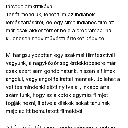
társadalomkritikával.
Tehát mondjuk, lehet film az indiánok
lemészárlásáról, de egy sima indiános film az
már csak akkor férhet bele a programba, ha
különösen nagy művészi értéket képvisel.
Mi hangsúlyozottan egy szakmai filmfesztivál
vagyunk, a nagyközönség érdeklődésére már
csak azért sem gondolhatunk, hiszen a filmek
angolul, vagy angol felirattal mennek. Jóllehet a
vetítés mindenki előtt nyitva áll, inkább arra
számítunk, hogy az alkotók egymás filmjét
fogják nézni, illetve a diákok sokat tanulnak
majd az itt bemutatott filmekből.
A három és fél napos rendezvényen azonban