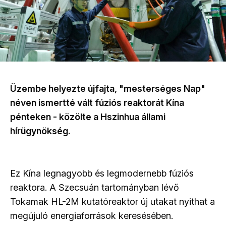
Üzembe helyezte újfajta, "mesterséges Nap"
néven ismertté vált fúziós reaktorát Kína
pénteken - közölte a Hszinhua állami
hírügynökség.
Ez Kína legnagyobb és legmodernebb fúziós
reaktora. A Szecsuán tartományban lévő
Tokamak HL-2M kutatóreaktor új utakat nyithat a
megújuló energiaforrások keresésében.