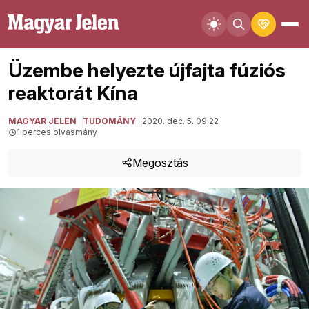
Üzembe helyezte újfajta fúziós
reaktorát Kína
MAGYAR JELEN
TUDOMÁNY
2020. dec. 5. 09:22
1 perces olvasmány
Megosztás