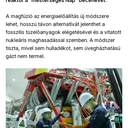
reaktor a "mesterséges Nap" becenevet.
A magfúzió az energiaelőállítás új módszere
lehet, hosszú távon alternatívát jelenthet a
fosszilis tüzelőanyagok elégetésével és a vitatott
nukleáris maghasadással szemben. A módszer
tiszta, mivel sem hulladékot, sem üvegházhatású
gázt nem termel.