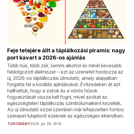
Feje tetejére állt a táplálkozási piramis: nagy
port kavart a 2026-os ajánlás
Több hús, több zsír, semmi alkohol és minél kevesebb
feldolgozott élelmiszer – ezt az üzenetet hordozza az
új, 2026-os táplálkozási útmutató, amely alapjaiban
forgatta fel a korábbi ajánlásokat. Évtizedeken át azt
hallhattuk, hogy a zsírok és a vörös húsok
fogyasztását vissza kell fogni, mivel azokat az
egészségtelen táplálkozás szimbólumaiként kezelték.
Az új útmutató ezzel szemben már kifejezetten fontos
szerepet tulajdonít ezeknek az egészséges étrendben.
TUDOMÁNY
2026. júl. 26. 19:10