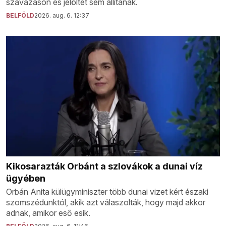
szavazáson és jelöltet sem állítanak.
BELFÖLD
2026. aug. 6. 12:37
Kikosarazták Orbánt a szlovákok a dunai víz
ügyében
Orbán Anita külügyminiszter több dunai vizet kért északi
szomszédunktól, akik azt válaszolták, hogy majd akkor
adnak, amikor eső esik.