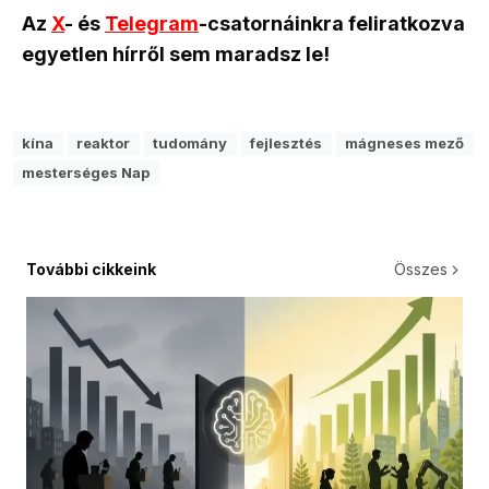
Az
X
- és
Telegram
-csatornáinkra feliratkozva
egyetlen hírről sem maradsz le!
kína
reaktor
tudomány
fejlesztés
mágneses mező
mesterséges Nap
További cikkeink
Összes