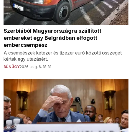
Szerbiából Magyarországra szállított
embereket egy Belgrádban elfogott
embercsempész
A csempészek kétezer és tízezer euró közötti összeget
kértek egy utazásért.
BŰNÜGY
2026. aug. 6. 18:31