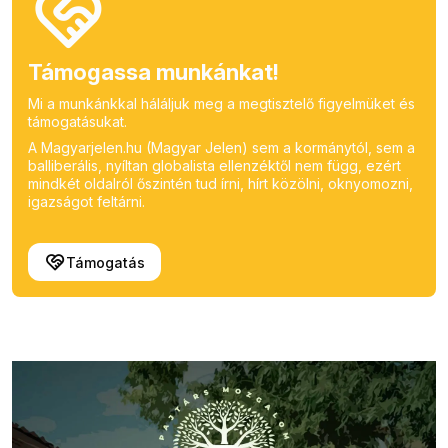
Támogassa munkánkat!
Mi a munkánkkal háláljuk meg a megtisztelő figyelmüket és
támogatásukat.
A Magyarjelen.hu (Magyar Jelen) sem a kormánytól, sem a
balliberális, nyíltan globalista ellenzéktől nem függ, ezért
mindkét oldalról őszintén tud írni, hírt közölni, oknyomozni,
igazságot feltárni.
Támogatás