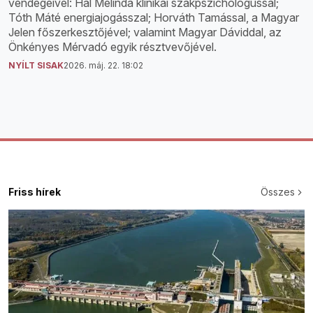
vendégeivel: Hal Melinda klinikai szakpszichológussal;
Tóth Máté energiajogásszal; Horváth Tamással, a Magyar
Jelen főszerkesztőjével; valamint Magyar Dáviddal, az
Önkényes Mérvadó egyik résztvevőjével.
NYÍLT SISAK
2026. máj. 22. 18:02
Friss hírek
Összes