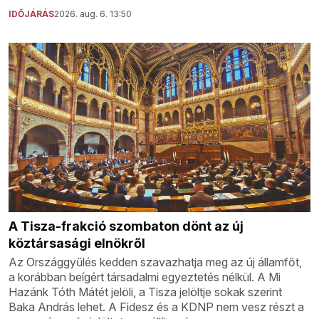
IDŐJÁRÁS
2026. aug. 6. 13:50
A Tisza-frakció szombaton dönt az új
köztársasági elnökről
Az Országgyűlés kedden szavazhatja meg az új államfőt,
a korábban beígért társadalmi egyeztetés nélkül. A Mi
Hazánk Tóth Mátét jelöli, a Tisza jelöltje sokak szerint
Baka András lehet. A Fidesz és a KDNP nem vesz részt a