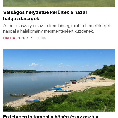
Válságos helyzetbe kerültek a hazai
halgazdaságok
A tartós aszály és az extrém hőség miatt a termelők éjjel-
nappal a halállomány megmentéséért küzdenek.
ÖKOTÁJ
2026. aug. 6. 16:35
Erdélyben is tombol a hőség és az aszály,