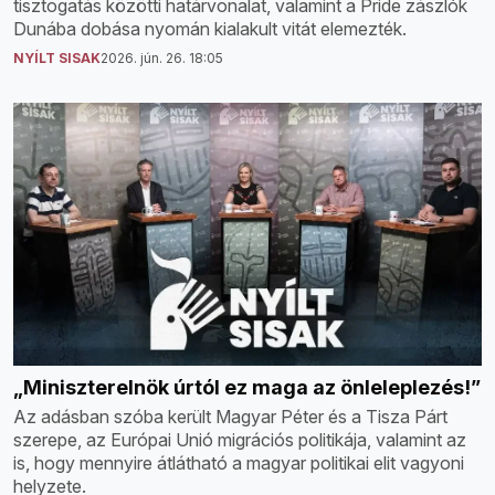
tisztogatás közötti határvonalat, valamint a Pride zászlók
Dunába dobása nyomán kialakult vitát elemezték.
NYÍLT SISAK
2026. jún. 26. 18:05
„Miniszterelnök úrtól ez maga az önleleplezés!”
Az adásban szóba került Magyar Péter és a Tisza Párt
szerepe, az Európai Unió migrációs politikája, valamint az
is, hogy mennyire átlátható a magyar politikai elit vagyoni
helyzete.