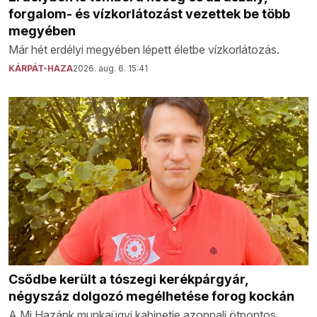
forgalom- és vízkorlátozást vezettek be több
megyében
Már hét erdélyi megyében lépett életbe vízkorlátozás.
KÁRPÁT-HAZA
2026. aug. 6. 15:41
Csődbe került a tószegi kerékpárgyár,
négyszáz dolgozó megélhetése forog kockán
A Mi Hazánk munkaügyi kabinetje azonnali ötpontos