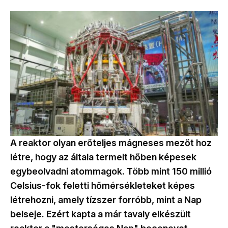
A reaktor olyan erőteljes mágneses mezőt hoz
létre, hogy az általa termelt hőben képesek
egybeolvadni atommagok. Több mint 150 millió
Celsius-fok feletti hőmérsékleteket képes
létrehozni, amely tízszer forróbb, mint a Nap
belseje. Ezért kapta a már tavaly elkészült