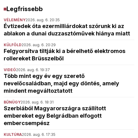
Legfrissebb
VÉLEMÉNY
2026. aug. 6. 20:35
Évtizedek óta ezermilliárdokat szórunk ki az
ablakon a dunai duzzasztóművek hiánya miatt
KÜLFÖLD
2026. aug. 6. 20:29
Felgyorsítva tiltják ki a bérelhető elektromos
rollereket Brüsszelből
VIDEÓ
2026. aug. 6. 19:37
Több mint egy év egy szerető
nevelőcsaládban, majd egy döntés, amely
mindent megváltoztatott
BŰNÜGY
2026. aug. 6. 18:31
Szerbiából Magyarországra szállított
embereket egy Belgrádban elfogott
embercsempész
KULTÚRA
2026. aug. 6. 17:35