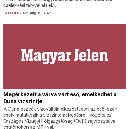
cselekvési tervvel állt elő.
BELFÖLD
2026. aug. 6. 14:47
Megérkezett a várva várt eső, emelkedhet a
Duna vízszintje
A Duna osztrák vízgyűjtőin elkezdett esni az eső, ezért
esély mutatkozik a vízszintemelkedésre – közölte az
Országos Vízügyi Főigazgatóság (OVF) sajtóosztálya
csütörtökön az MTI-vel.