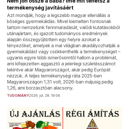
Nem jön össze a baba? Íme mit tehetsz a
termékenység javításáért
Azt mondják, hogy a legszebb magyar ellenállás a
bőséges gyermekáldás. Mivel kiemelten fontosnak
tartom nemzetünk fennmaradását, valódi kutatásokból
utánajártam, és igazolt tudományos eredmények
alapján összegyűjtöttem egy helyre azokat a
tényezőket, amelyek a mai világban akadályozhatják a
gyermekáldást vagy csökkenthetik a termékenységet –
ugyanis egyre több ismerősömtől hallom a problémát,
ami kifejezetten aggasztó a jelenlegi születésszámot
tekintve akár Magyarországot, akár pedig Európát
nézzük. A teljes termékenységi ráta 2025-ben
Magyarországon 1,31 volt, 2026-ban májusig pedig
1,26, ami borzasztóan alacsony.
TUDOMÁNY
2026. júl. 28. 19:06