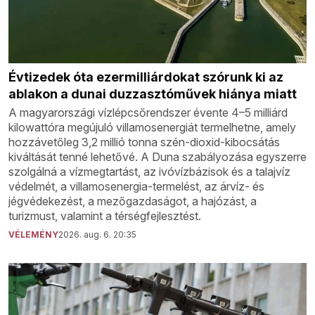
Évtizedek óta ezermilliárdokat szórunk ki az
ablakon a dunai duzzasztóművek hiánya miatt
A magyarországi vízlépcsőrendszer évente 4–5 milliárd
kilowattóra megújuló villamosenergiát termelhetne, amely
hozzávetőleg 3,2 millió tonna szén-dioxid-kibocsátás
kiváltását tenné lehetővé. A Duna szabályozása egyszerre
szolgálná a vízmegtartást, az ivóvízbázisok és a talajvíz
védelmét, a villamosenergia-termelést, az árvíz- és
jégvédekezést, a mezőgazdaságot, a hajózást, a
turizmust, valamint a térségfejlesztést.
VÉLEMÉNY
2026. aug. 6. 20:35