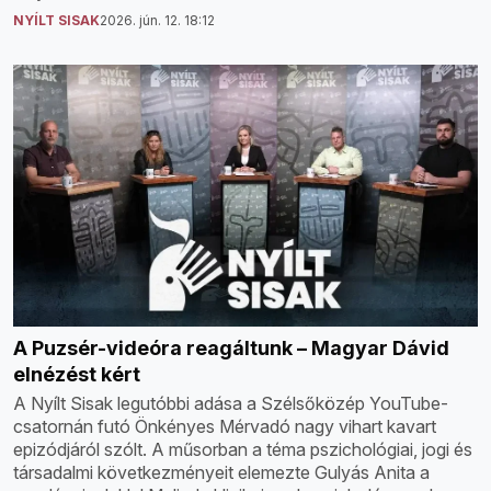
NYÍLT SISAK
2026. jún. 12. 18:12
A Puzsér-videóra reagáltunk – Magyar Dávid
elnézést kért
A Nyílt Sisak legutóbbi adása a Szélsőközép YouTube-
csatornán futó Önkényes Mérvadó nagy vihart kavart
epizódjáról szólt. A műsorban a téma pszichológiai, jogi és
társadalmi következményeit elemezte Gulyás Anita a