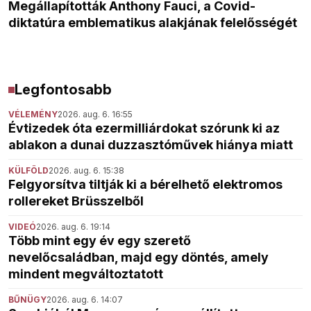
Megállapították Anthony Fauci, a Covid-
diktatúra emblematikus alakjának felelősségét
Legfontosabb
VÉLEMÉNY
2026. aug. 6. 16:55
Évtizedek óta ezermilliárdokat szórunk ki az
ablakon a dunai duzzasztóművek hiánya miatt
KÜLFÖLD
2026. aug. 6. 15:38
Felgyorsítva tiltják ki a bérelhető elektromos
rollereket Brüsszelből
VIDEÓ
2026. aug. 6. 19:14
Több mint egy év egy szerető
nevelőcsaládban, majd egy döntés, amely
mindent megváltoztatott
BŰNÜGY
2026. aug. 6. 14:07