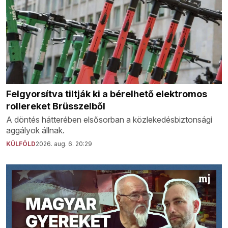
Felgyorsítva tiltják ki a bérelhető elektromos
rollereket Brüsszelből
A döntés hátterében elsősorban a közlekedésbiztonsági
aggályok állnak.
KÜLFÖLD
2026. aug. 6. 20:29