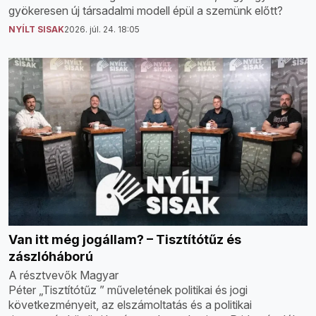
gyökeresen új társadalmi modell épül a szemünk előtt?
NYÍLT SISAK
2026. júl. 24. 18:05
Van itt még jogállam? – Tisztítótűz és
zászlóháború
A résztvevők Magyar
Péter „Tisztítótűz ” műveletének politikai és jogi
következményeit, az elszámoltatás és a politikai