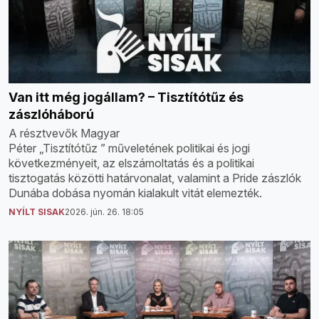
Van itt még jogállam? – Tisztítótűz és
zászlóháború
A résztvevők Magyar
Péter „Tisztítótűz ” műveletének politikai és jogi
következményeit, az elszámoltatás és a politikai
tisztogatás közötti határvonalat, valamint a Pride zászlók
Dunába dobása nyomán kialakult vitát elemezték.
NYÍLT SISAK
2026. jún. 26. 18:05