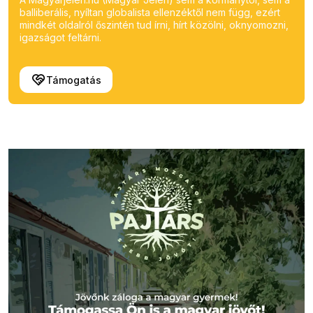
balliberális, nyíltan globalista ellenzéktől nem függ, ezért
mindkét oldalról őszintén tud írni, hírt közölni, oknyomozni,
igazságot feltárni.
Támogatás