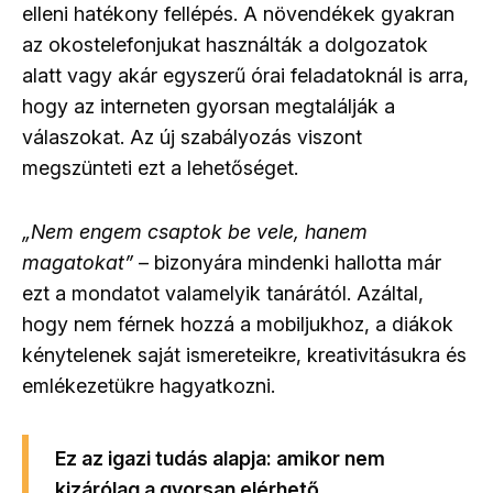
elleni hatékony fellépés. A növendékek gyakran
az okostelefonjukat használták a dolgozatok
alatt vagy akár egyszerű órai feladatoknál is arra,
hogy az interneten gyorsan megtalálják a
válaszokat. Az új szabályozás viszont
megszünteti ezt a lehetőséget.
„Nem engem csaptok be vele, hanem
magatokat”
– bizonyára mindenki hallotta már
ezt a mondatot valamelyik tanárától. Azáltal,
hogy nem férnek hozzá a mobiljukhoz, a diákok
kénytelenek saját ismereteikre, kreativitásukra és
emlékezetükre hagyatkozni.
Ez az igazi tudás alapja: amikor nem
kizárólag a gyorsan elérhető