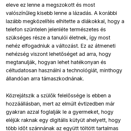
eleve ez lenne a megszokott és most
valószínűleg kisebb lenne a lázadás. A korábbi
lazább megközelítés elhitette a diákokkal, hogy a
telefon szüntelen jelenléte természetes és
szükséges része a tanulói életnek, így most
nehéz elfogadniuk a változást. Ez az átmeneti
nehézség viszont lehetőséget ad arra, hogy
megtanulják, hogyan lehet hatékonyan és
céltudatosan használni a technológiát, minthogy
állandóan arra támaszkodnának.
Közrejátszik a szülők felelőssége is ebben a
hozzáállásban, mert az elmúlt évtizedben már
gyakran azzal foglalják le a gyermeket, hogy
eléjük raknak egy digitális kütyüt ahelyett, hogy
több időt szánnának az együtt töltött tartalmas