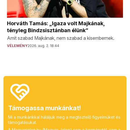
Horváth Tamás: „Igaza volt Majkának,
tényleg Bindzsisztánban élünk”
Amit szabad Majkának, nem szabad a kisembernek.
VÉLEMÉNY
2026. aug. 2. 18:44
Támogassa munkánkat!
Mi a munkánkkal háláljuk meg a megtisztelő figyelmüket és
támogatásukat.
A Magyarjelen.hu (Magyar Jelen) sem a kormánytól, sem a