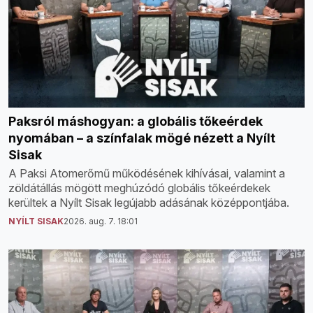
Paksról máshogyan: a globális tőkeérdek
nyomában – a színfalak mögé nézett a Nyílt
Sisak
A Paksi Atomerőmű működésének kihívásai, valamint a
zöldátállás mögött meghúzódó globális tőkeérdekek
kerültek a Nyílt Sisak legújabb adásának középpontjába.
NYÍLT SISAK
2026. aug. 7. 18:01