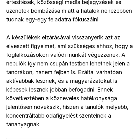
értesítések, közösségi média bejegyzések és
üzenetek bombázása miatt a fiatalok nehezebben
tudnak egy-egy feladatra fókuszálni.
A készülékek elzárásával visszanyerik azt az
elveszett figyelmet, ami szükséges ahhoz, hogy a
foglalkozásokon valódi munkát végezzenek. A
nebulók így nem csupán testben lehetnek jelen a
tanórákon, hanem fejben is. Ezáltal várhatóan
aktívabbak lesznek, és a magyarázatokat is
képesek lesznek jobban befogadni. Ennek
következtében a köznevelés hatékonysága
jelentősen növekszik, hiszen a tanulók mélyebb,
koncentráltabb odafigyelést szentelnek a
tananyagnak.