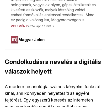
Gondolkodásra nevelés a digitális
válaszok helyett
A modern technológia számos kényelmi funkciót
kínál, ami könnyedén helyettesíti az egyéni
fejtörést. Egy egyszerű keresés az interneten
vagy egy kérdés egy AI chatbottól azonnali