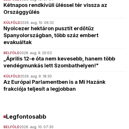
Kétnapos rendkívüli üléssel tér vissza az
Országgyűlés
KÜLFÖLD
2026. aug. 10. 06:32
Nyolcezer hektáron pusztít erdőtűz
Spanyolországban, több száz embert
evakuáltak
BELFÖLD
2026. aug. 9. 20:03
„Április 12-e óta nem kevesebb, hanem több
vendégmunkás lett Szombathelyen!"
KÜLFÖLD
2026. aug. 9. 18:30
Az Európai Parlamentben is a Mi Hazánk
frakciója teljesít a legjobban
Legfontosabb
BELFÖLD
2026. aug. 10. 07:30