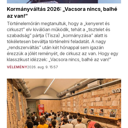
Kormányváltás 2026: „Vacsora nincs, balhé
az van!”
Történelemórán megtanultuk, hogy a „kenyeret és
cirkuszt” elv kiválóan működik, tehát a „tisztelet és
szabadság” pártja (Tisza) „kormányzása” alatt is
tökéletesen beváltja történelmi feladatát. A nagy
„rendszerváltás” után két hónappal sem igazán
érezzük a jólét reményét, de cirkusz az van. Hogy egy
klasszikust idézzek: „Vacsora nincs, balhé az van!”
VÉLEMÉNY
2026. aug. 9. 15:57