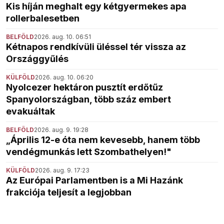
Kis híján meghalt egy kétgyermekes apa
rollerbalesetben
BELFÖLD
2026. aug. 10. 06:51
Kétnapos rendkívüli üléssel tér vissza az
Országgyűlés
KÜLFÖLD
2026. aug. 10. 06:20
Nyolcezer hektáron pusztít erdőtűz
Spanyolországban, több száz embert
evakuáltak
BELFÖLD
2026. aug. 9. 19:28
„Április 12-e óta nem kevesebb, hanem több
vendégmunkás lett Szombathelyen!"
KÜLFÖLD
2026. aug. 9. 17:23
Az Európai Parlamentben is a Mi Hazánk
frakciója teljesít a legjobban