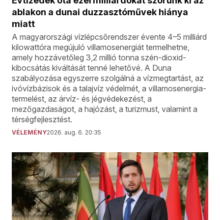
Évtizedek óta ezermilliárdokat szórunk ki az
ablakon a dunai duzzasztóművek hiánya
miatt
A magyarországi vízlépcsőrendszer évente 4–5 milliárd
kilowattóra megújuló villamosenergiát termelhetne,
amely hozzávetőleg 3,2 millió tonna szén-dioxid-
kibocsátás kiváltását tenné lehetővé. A Duna
szabályozása egyszerre szolgálná a vízmegtartást, az
ivóvízbázisok és a talajvíz védelmét, a villamosenergia-
termelést, az árvíz- és jégvédekezést, a
mezőgazdaságot, a hajózást, a turizmust, valamint a
térségfejlesztést.
VÉLEMÉNY
2026. aug. 6. 20:35