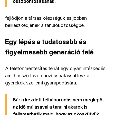
összpontosítsanak,
fejlődjön a társas készségük és jobban
beilleszkedjenek a tanulóközösségbe.
Egy lépés a tudatosabb és
figyelmesebb generáció felé
A telefonmentesítés tehát egy olyan intézkedés,
ami hosszú távon pozitív hatással lesz a
gyerekek szellemi gyarapodására.
Bár a kezdeti felháborodás nem meglepő,
az idő múlásával
a tanulni akarók is
felismerhetik majd, hogy az okoskütyük