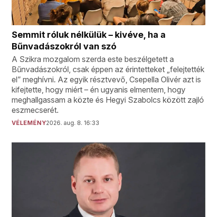
Semmit róluk nélkülük – kivéve, ha a
Bűnvadászokról van szó
A Szikra mozgalom szerda este beszélgetett a
Bűnvadászokról, csak éppen az érintetteket „felejtették
el” meghívni. Az egyik résztvevő, Csepella Olivér azt is
kifejtette, hogy miért – én ugyanis elmentem, hogy
meghallgassam a közte és Hegyi Szabolcs között zajló
eszmecserét.
VÉLEMÉNY
2026. aug. 8. 16:33