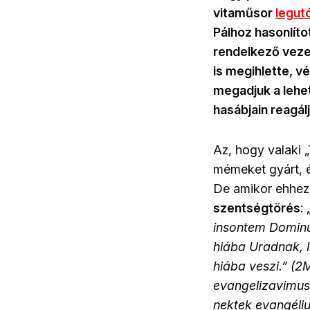
vitaműsor
legut
Pálhoz hasonlíto
rendelkező vezet
is megihlette, v
megadjuk a lehe
hasábjain reagál
Az, hogy valaki 
mémeket gyárt, é
De amikor ehhe
szentségtörés
: 
insontem Dominus
hiába Uradnak, I
hiába veszi.” (2
evangelizavimus 
nektek evangéliu