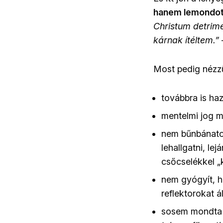
hanem lemondot
Christum detrim
kárnak ítéltem.”
Most pedig nézzün
továbbra is haz
mentelmi jog m
nem bűnbánatot 
lehallgatni, le
csőcselékkel „
nem gyógyít, h
reflektorokat á
sosem mondta k