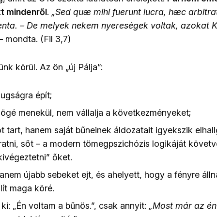
t mindenről
.
„Sed quæ mihi fuerunt lucra, hæc arbitr
enta. – De melyek nekem nyereségek voltak, azokat K
– mondta. (Fil 3,7)
k körül. Az ön „új Pálja”:
ugságra épít;
ögé menekül, nem vállalja a következményeket;
tart, hanem saját bűneinek áldozatait igyekszik elhallg
járatni, sőt – a modern tömegpszichózis logikáját köve
kivégeztetni” őket.
anem újabb sebeket ejt, és ahelyett, hogy a fényre áll
llít maga köré.
i: „Én voltam a bűnös.”, csak annyit:
„Most már az é