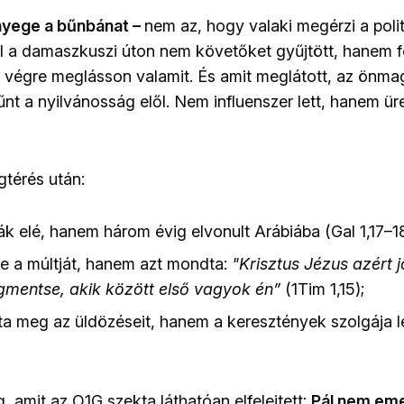
ényege a bűnbánat –
nem az, hogy valaki megérzi a politi
Saul a damaszkuszi úton nem követőket gyűjtött, hanem f
 végre meglásson valamit. És amit meglátott, az önm
űnt a nyilvánosság elől. Nem influenszer lett, hanem ür
gtérés után:
ák elé, hanem három évig elvonult Arábiába (Gal 1,17–18
e a múltját, hanem azt mondta:
"Krisztus Jézus azért j
mentse, akik között első vagyok én”
(1Tim 1,15);
 meg az üldözéseit, hanem a keresztények szolgája lett
eg, amit az O1G szekta láthatóan elfelejtett:
Pál nem eme