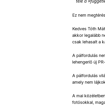
tele a »függetl
Ez nem megtérés
Kedves Tóth Máté
akkor legalább ne
csak lehasalt a k
A pálfordulás ne
lehengerlő új PR
A pálfordulás vil
amely nem lájkok
A mai közéletben
fotósokkal, maga