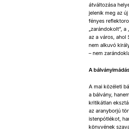
átváltozása helye
jelenik meg az ú
fényes reflektor
„zarándokolt”, a
az a város, ahol
nem alkuvó királ
– nem zarándokla
A bálványimádás
A mai közéleti b
a bálvány, hanem
kritikátlan eksz
az aranyborjú tö
istenpótlékot, h
könyvének szavai