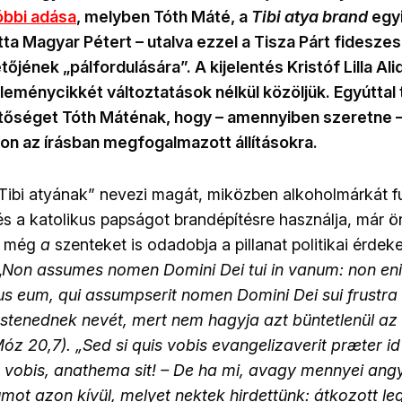
óbbi adása
, melyben Tóth Máté, a
Tibi atya brand
egyi
tta Magyar Pétert – utalva ezzel a Tisza Párt fideszes
őjének „pálfordulására”. A kijelentés Kristóf Lilla Al
éleménycikkét változtatások nélkül közöljük. Egyútta
tőséget Tóth Máténak, hogy – amennyiben szeretne –
jon az írásban megfogalmazott állításokra.
„Tibi atyának” nevezi magát, miközben alkoholmárkát fu
s a katolikus papságot brandépítésre használja, már 
z még
a
szenteket is odadobja a pillanat politikai érdek
„
Non assumes nomen Domini Dei tui in vanum: non en
 eum, qui assumpserit nomen Domini Dei sui frustra 
stenednek nevét, mert nem hagyja azt büntetlenül az 
Móz 20,7). „Sed si quis vobis evangelizaverit præter i
vobis, anathema sit! – De ha mi, avagy mennyei angya
mot azon kívül, melyet nektek hirdettünk: átkozott leg