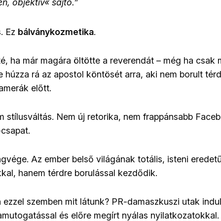
en, objektív« sajtó.”
. Ez
bálványkozmetika
.
, ha már magára öltötte a reverendát – még ha csak 
 húzza rá az apostol köntösét arra, aki nem borult térdr
amerák előtt.
m stílusváltás. Nem új retorika, nem frappánsabb Fac
-csapat.
ágvége. Az ember belső világának totális, isteni erede
kal, hanem térdre borulással kezdődik.
 ezzel szemben mit látunk? PR-damaszkuszi utak induln
mutogatással és előre megírt nyálas nyilatkozatokkal.