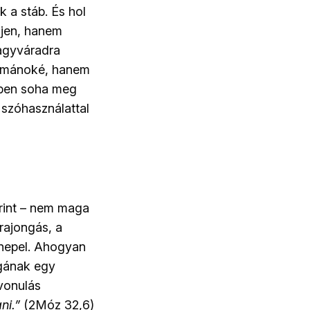
k a stáb. És hol
ljen, hanem
Nagyváradra
 románoké, hanem
emben soha meg
 szóhasználattal
rint – nem maga
rajongás, a
nnepel. Ahogyan
agának egy
ivonulás
ni.”
(2Móz 32,6)