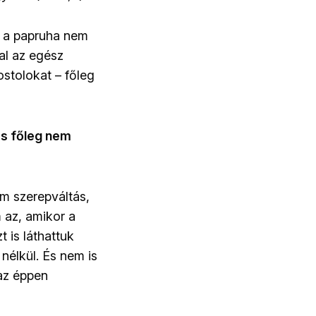
s a papruha nem
al az egész
ostolokat – főleg
és főleg nem
m szerepváltás,
 az, amikor a
t is láthattuk
 nélkül. És nem is
 az éppen