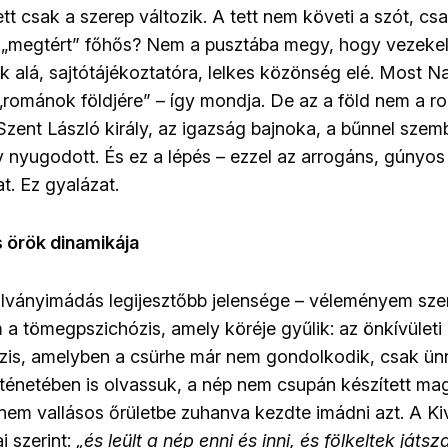
tt csak a szerep változik. A tett nem követi a szót, csa
j „megtért” főhős? Nem a pusztába megy, hogy vezeke
ok alá, sajtótájékoztatóra, lelkes közönség elé. Most 
 „románok földjére” – így mondja. De az a föld nem a
 Szent László király, az igazság bajnoka, a bűnnel sz
y nyugodott. És ez a lépés – ezzel az arrogáns, gúnyos
t. Ez gyalázat.
 örök dinamikája
álványimádás legijesztőbb jelensége – véleményem sze
 a tömegpszichózis, amely köréje gyűlik: az önkívületi 
tázis, amelyben a csürhe már nem gondolkodik, csak ü
rténetében is olvassuk, a nép nem csupán készített m
anem vallásos őrületbe zuhanva kezdte imádni azt. A K
 szerint:
„és leült a nép enni és inni, és fölkeltek játsza