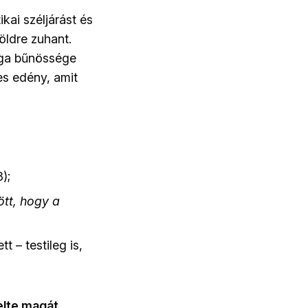
kai széljárást és
öldre zuhant.
aga bűnössége
es edény, amit
);
ött, hogy a
 – testileg is,
lte magát,