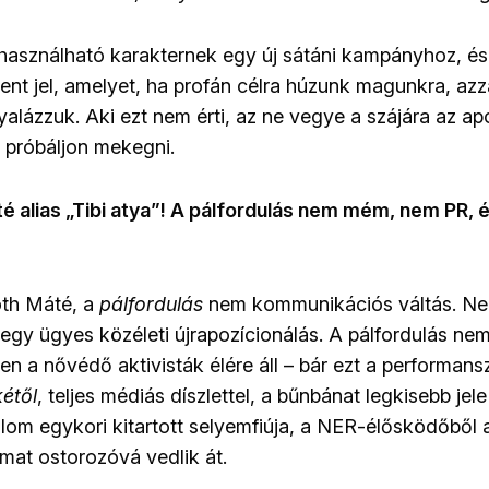
használható karakternek egy új sátáni kampányhoz, é
ent jel, amelyet, ha profán célra húzunk magunkra, azz
alázzuk. Aki ezt nem érti, az ne vegye a szájára az ap
 próbáljon mekegni.
 alias „Tibi atya”! A pálfordulás nem mém, nem PR, 
óth Máté, a
pálfordulás
nem kommunikációs váltás. Ne
gy ügyes közéleti újrapozícionálás. A pálfordulás nem
en a nővédő aktivisták élére áll – bár ezt a performansz
étől
, teljes médiás díszlettel, a bűnbánat legkisebb jele
alom egykori kitartott selyemfiúja, a NER-élősködőből
mat ostorozóvá vedlik át.