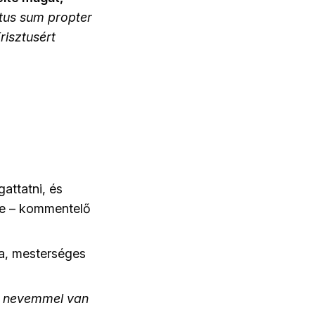
atus sum propter
risztusért
attatni, és
tve – kommentelő
na, mesterséges
n nevemmel van