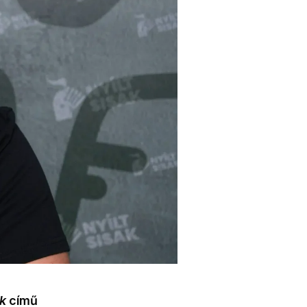
ak
című