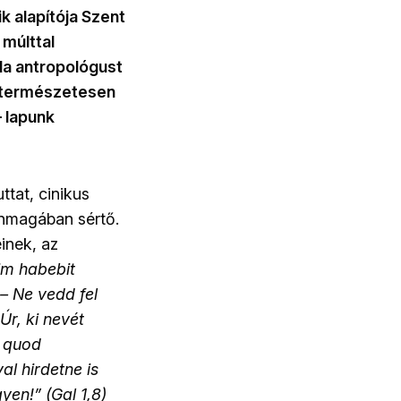
k alapítója Szent
 múlttal
ida antropológust
l természetesen
 lapunk
ttat, cinikus
önmagában sértő.
einek, az
im habebit
– Ne vedd fel
Úr, ki nevét
d quod
l hirdetne is
yen!” (Gal 1,8)