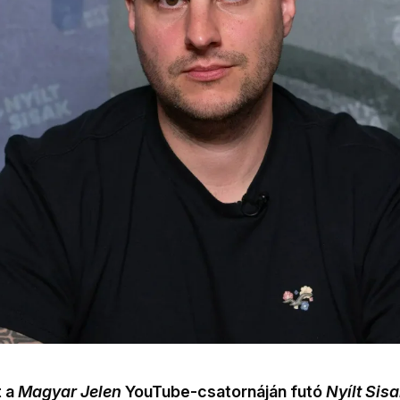
t a
Magyar Jelen
YouTube-csatornáján futó
Nyílt Sis