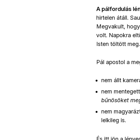
A pálfordulás l
hirtelen átáll. 
Megvakult, hogy
volt. Napokra elt
Isten töltött meg.
Pál apostol a me
nem állt kamer
nem mentegett
bűnösöket meg
nem magyarázta
lelkileg is.
És itt jön a lény