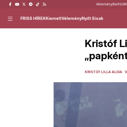
Vélemény
Belföld
K
FRISS HÍREK
Kiemelt
Vélemény
Nyílt Sisak
Kristóf L
„papként
KRISTÓF LILLA ALIDA