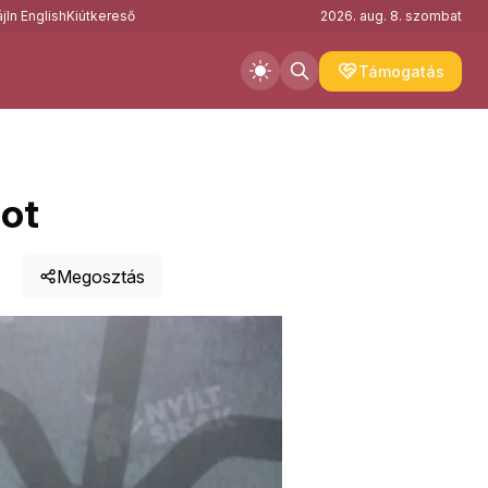
j
In English
Kiútkereső
2026. aug. 8. szombat
Támogatás
mot
Megosztás