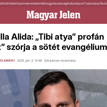
ülföld
Videó
Gyermekvédelem
Bűnügy
Gazdaság
Kultúra
Sport
Tudomány
Ökotá
illa Alida: „Tibi atya” profán
” szórja a sötét evangéliu
VÉLEMÉNY
2025. jún. 3. 13:48
9 perces olvasmány