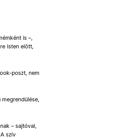
mémként is –,
e Isten előtt,
ebook-poszt, nem
tű megrendülése,
ak – sajtóval,
 A szív