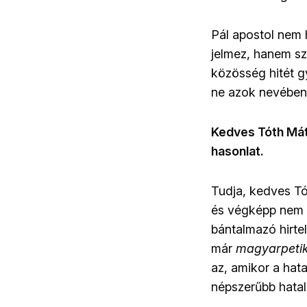
Pál apostol nem 
jelmez, hanem sz
közösség hitét gy
ne azok nevében
Kedves Tóth Máté
hasonlat.
Tudja, kedves T
és végképp nem e
bántalmazó hirtel
már
magyarpetik
az, amikor a hat
népszerűbb hatal