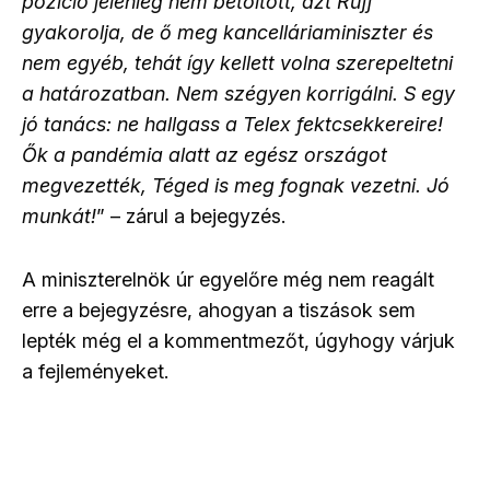
pozíció jelenleg nem betöltött, azt Ruff
gyakorolja, de ő meg kancelláriaminiszter és
nem egyéb, tehát így kellett volna szerepeltetni
a határozatban. Nem szégyen korrigálni. S egy
jó tanács: ne hallgass a Telex fektcsekkereire!
Ők a pandémia alatt az egész országot
megvezették, Téged is meg fognak vezetni. Jó
munkát!
” – zárul a bejegyzés.
A miniszterelnök úr egyelőre még nem reagált
erre a bejegyzésre, ahogyan a tiszások sem
lepték még el a kommentmezőt, úgyhogy várjuk
a fejleményeket.