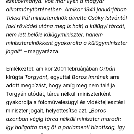
esküokmánya. Volt már ilyen a magyar
alkotmánytörténetben. Amikor 1941 januárjában
Teleki Pál miniszterelnök átvette Csáky Istvántól
(aki röviddel utána meg is halt) a külügyi tárcát,
nem lett belőle külügyminiszter, hanem
miniszterelnökként gyakorolta a külügyminiszter
jogait
” – magyarázza.
Emlékeztet: amikor 2001 februárjában
Orbán
kirúgta
Torgyánt
, egyúttal
Boros Imrének
arra
adott megbízást, hogy amíg meg nem találja
Torgyán utódát, tárca nélküli miniszterként
gyakorolja a földművelésügyi és vidékfejlesztési
miniszter jogait, helyettesítse azt. „
Boros
azonban végig tárca nélküli miniszter maradt:
így hallgatta meg őt a parlamenti bizottság, így