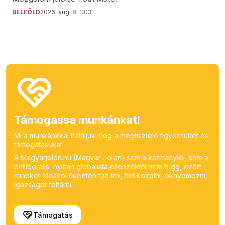
BELFÖLD
2026. aug. 8. 13:31
Támogassa munkánkat!
Mi a munkánkkal háláljuk meg a megtisztelő figyelmüket és
támogatásukat.
A Magyarjelen.hu (Magyar Jelen) sem a kormánytól, sem a
balliberális, nyíltan globalista ellenzéktől nem függ, ezért
mindkét oldalról őszintén tud írni, hírt közölni, oknyomozni,
igazságot feltárni.
Támogatás