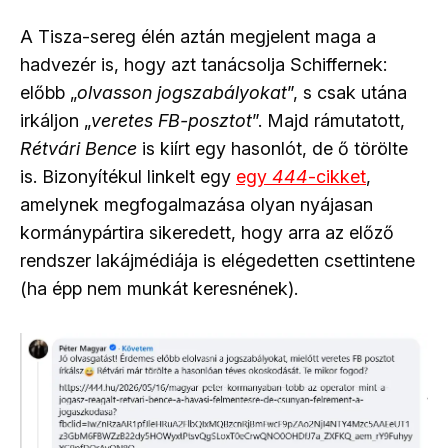
A Tisza-sereg élén aztán megjelent maga a
hadvezér is, hogy azt tanácsolja Schiffernek:
előbb „
olvasson jogszabályokat
”, s csak utána
irkáljon „
veretes FB-posztot
”. Majd rámutatott,
Rétvári Bence
is kiírt egy hasonlót, de ő törölte
is. Bizonyítékul linkelt egy
egy
444
-cikket
,
amelynek megfogalmazása olyan nyájasan
kormánypártira sikeredett, hogy arra az előző
rendszer lakájmédiája is elégedetten csettintene
(ha épp nem munkát keresnének).