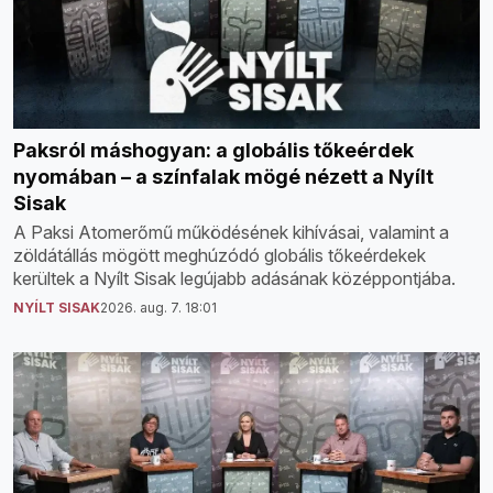
Paksról máshogyan: a globális tőkeérdek
nyomában – a színfalak mögé nézett a Nyílt
Sisak
A Paksi Atomerőmű működésének kihívásai, valamint a
zöldátállás mögött meghúzódó globális tőkeérdekek
kerültek a Nyílt Sisak legújabb adásának középpontjába.
NYÍLT SISAK
2026. aug. 7. 18:01