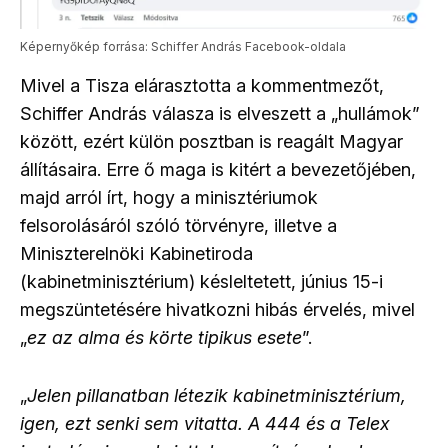
Képernyőkép forrása: Schiffer András Facebook-oldala
Mivel a Tisza elárasztotta a kommentmezőt,
Schiffer András válasza is elveszett a „hullámok”
között, ezért külön posztban is reagált Magyar
állításaira. Erre ő maga is kitért a bevezetőjében,
majd arról írt, hogy a minisztériumok
felsorolásáról szóló törvényre, illetve a
Miniszterelnöki Kabinetiroda
(kabinetminisztérium) késleltetett, június 15-i
megszüntetésére hivatkozni hibás érvelés, mivel
„
ez az alma és körte tipikus esete
”.
„
Jelen pillanatban létezik kabinetminisztérium,
igen, ezt senki sem vitatta. A 444 és a Telex