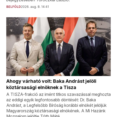
BELFÖLD
2026. aug. 8. 14:41
Ahogy várható volt: Baka Andrást jelöli
köztársasági elnöknek a Tisza
A TISZA-frakció az imént titkos szavazással meghozta
az eddigi egyik legfontosabb döntését: Dr. Baka
Andrást, a Legfelsőbb Bíróság korábbi elnökét jelöljük
Magyarország köztársasági elnökének. A Mi Hazánk
Mozgalom jelöltje Tóth Máté.