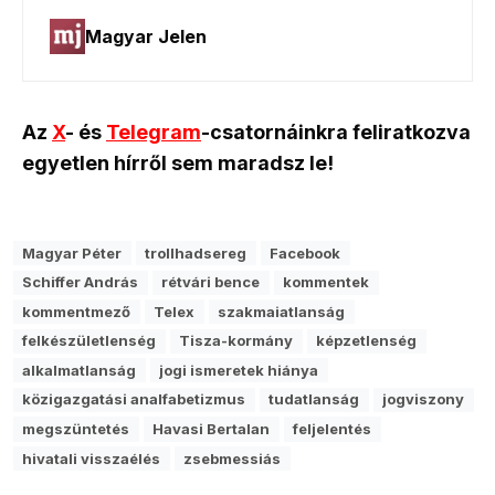
Az
X
- és
Telegram
-csatornáinkra feliratkozva
egyetlen hírről sem maradsz le!
Magyar Péter
trollhadsereg
Facebook
Schiffer András
rétvári bence
kommentek
kommentmező
Telex
szakmaiatlanság
felkészületlenség
Tisza-kormány
képzetlenség
alkalmatlanság
jogi ismeretek hiánya
közigazgatási analfabetizmus
tudatlanság
jogviszony
megszüntetés
Havasi Bertalan
feljelentés
hivatali visszaélés
zsebmessiás