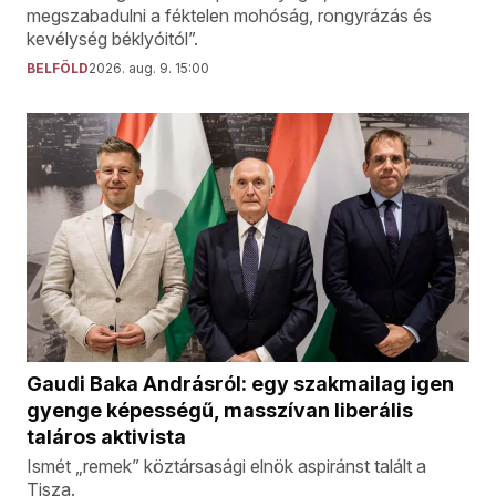
megszabadulni a féktelen mohóság, rongyrázás és
kevélység béklyóitól”.
BELFÖLD
2026. aug. 9. 15:00
Gaudi Baka Andrásról: egy szakmailag igen
gyenge képességű, masszívan liberális
taláros aktivista
Ismét „remek” köztársasági elnök aspiránst talált a
Tisza.