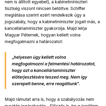
nem is állított egyebet), a kabinetminiszteri
tisztség viszont nincsen betöltve. Schiffer
meglátása szerint ezért rendelkezik úgy a
jogszabály, hogy a kabinetminiszter jogait más, a
kancelláriaminiszter gyakorolja. Majd leírja
Magyar Péternek, hogyan kellett volna
megfogalmazni a határozatot:
„
helyesen úgy kellett volna
megfogalmazni a felmentési határozatot,
hogy azt a kancelláriaminiszter
előterjesztésére teszed meg. Nem így
szerepelt benne, erre reagáltunk
”.
Majd rámutat arra is, hogy a szabályozás nem
pusztán jogászkodás. „
Először is, ha a jogállam