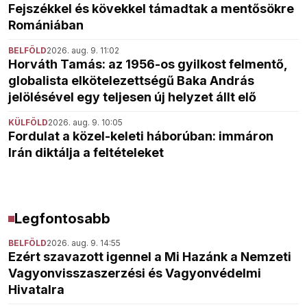
Fejszékkel és kövekkel támadtak a mentősökre
Romániában
BELFÖLD
2026. aug. 9. 11:02
Horváth Tamás: az 1956-os gyilkost felmentő,
globalista elkötelezettségű Baka András
jelölésével egy teljesen új helyzet állt elő
KÜLFÖLD
2026. aug. 9. 10:05
Fordulat a közel-keleti háborúban: immáron
Irán diktálja a feltételeket
Legfontosabb
BELFÖLD
2026. aug. 9. 14:55
Ezért szavazott igennel a Mi Hazánk a Nemzeti
Vagyonvisszaszerzési és Vagyonvédelmi
Hivatalra