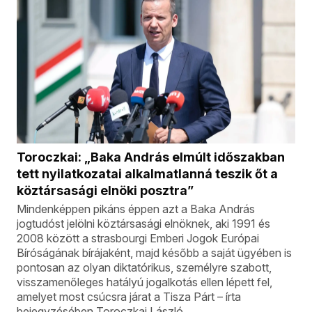
Toroczkai: „Baka András elmúlt időszakban
tett nyilatkozatai alkalmatlanná teszik őt a
köztársasági elnöki posztra”
Mindenképpen pikáns éppen azt a Baka András
jogtudóst jelölni köztársasági elnöknek, aki 1991 és
2008 között a strasbourgi Emberi Jogok Európai
Bíróságának bírájaként, majd később a saját ügyében is
pontosan az olyan diktatórikus, személyre szabott,
visszamenőleges hatályú jogalkotás ellen lépett fel,
amelyet most csúcsra járat a Tisza Párt – írta
bejegyzésében Toroczkai László.