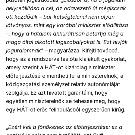
helyreállítása a cél, az odavezető út mégiscsak
ott kezdődik – bár kétségtelenül nem olyan
látványos, mint egy korábbi miniszter előállítása
–, hogy a hatalom akkurátusan betartja még a
maga által alkotott jogszabályokat is. Ezt hívják
joguralomnak
” – magyarázza. Kifejti továbbá,
hogy az a rendszerváltás óta kialakult gyakorlat,
amely szerint a HÁT-ot kizárólag a miniszter
előterjesztésére mentheti fel a miniszterelnök, a
közigazgatási személyzet relatív autonómiáját
szolgálja. Ez azt hivatott garantálni, hogy
egyetlen miniszterelnök se tehesse meg, hogy
egy HÁT-ot erős felindulásból egyszerűen kirúg.
„
Ezért kell a főnökének az előterjesztése: ez a