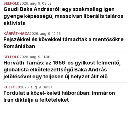
BELFÖLD
2026. aug. 9. 08:52
Gaudi Baka Andrásról: egy szakmailag igen
gyenge képességű, masszívan liberális taláros
aktivista
KÁRPÁT-HAZA
2026. aug. 9. 12:23
Fejszékkel és kövekkel támadtak a mentősökre
Romániában
BELFÖLD
2026. aug. 9. 11:00
Horváth Tamás: az 1956-os gyilkost felmentő,
globalista elkötelezettségű Baka András
jelölésével egy teljesen új helyzet állt elő
KÜLFÖLD
2026. aug. 9. 08:34
Fordulat a közel-keleti háborúban: immáron
Irán diktálja a feltételeket