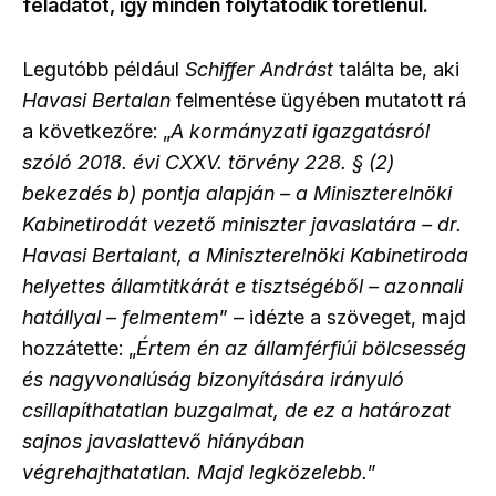
feladatot, így minden folytatódik töretlenül.
Legutóbb például
Schiffer Andrást
találta be, aki
Havasi Bertalan
felmentése ügyében mutatott rá
a következőre: „
A kormányzati igazgatásról
szóló 2018. évi CXXV. törvény 228. § (2)
bekezdés b) pontja alapján – a Miniszterelnöki
Kabinetirodát vezető miniszter javaslatára – dr.
Havasi Bertalant, a Miniszterelnöki Kabinetiroda
helyettes államtitkárát e tisztségéből – azonnali
hatállyal – felmentem
” – idézte a szöveget, majd
hozzátette: „
Értem én az államférfiúi bölcsesség
és nagyvonalúság bizonyítására irányuló
csillapíthatatlan buzgalmat, de ez a határozat
sajnos javaslattevő hiányában
végrehajthatatlan. Majd legközelebb.
”