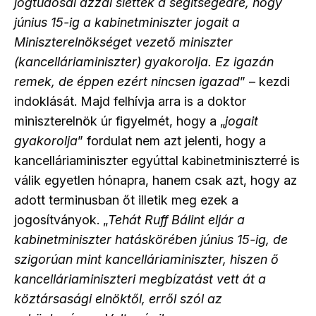
jogtudósai azzal siettek a segítségedre, hogy
június 15-ig a kabinetminiszter jogait a
Miniszterelnökséget vezető miniszter
(kancelláriaminiszter) gyakorolja. Ez igazán
remek, de éppen ezért nincsen igazad
” – kezdi
indoklását. Majd felhívja arra is a doktor
miniszterelnök úr figyelmét, hogy a „
jogait
gyakorolja
” fordulat nem azt jelenti, hogy a
kancelláriaminiszter egyúttal kabinetminiszterré is
válik egyetlen hónapra, hanem csak azt, hogy az
adott terminusban őt illetik meg ezek a
jogosítványok. „
Tehát Ruff Bálint eljár a
kabinetminiszter hatáskörében június 15-ig, de
szigorúan mint kancelláriaminiszter, hiszen ő
kancelláriaminiszteri megbízatást vett át a
köztársasági elnöktől, erről szól az