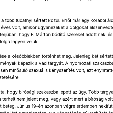
 a több tucatnyi sértett közül. Erről már egy korábbi áld
13 éves volt, amikor ugyanezeket a dolgokat elszenvedte
terjúban, hogy F. Márton bódító szereket adott neki és
olga legyen velük.
tése a későbbiekben történhet meg. Jelenleg két sértett
ekmények képezik a vád tárgyát. A nyomozati szakaszb
sen minősülő szexuális kényszerítés volt, ezt enyhítet
ztetésére.
óta, hogy bírósági szakaszba lépett az ügy. Több tárgya
 terhelt nem jelent meg, vagy azért mert a bíróság vol
olt beteg. Június 19-én azonban végre érdemben nekifut