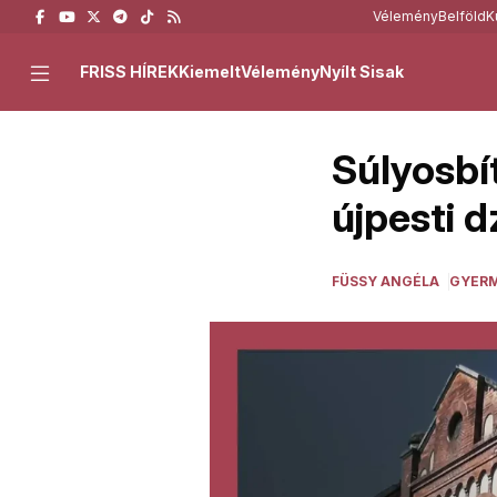
Vélemény
Belföld
K
FRISS HÍREK
Kiemelt
Vélemény
Nyílt Sisak
Súlyosbí
újpesti 
FÜSSY ANGÉLA
GYER