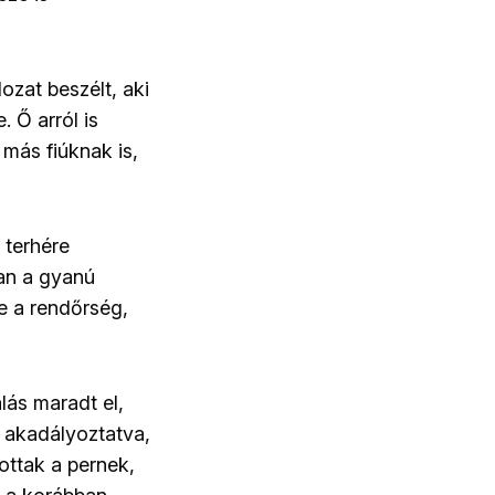
ozat beszélt, aki
. Ő arról is
 más fiúknak is,
 terhére
an a gyanú
te a rendőrség,
lás maradt el,
t akadályoztatva,
ottak a pernek,