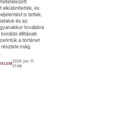
 feltételezett
 elkülönítették, és
ljelentést is tettek.
fiatalok és az
gyanakkor továbbra
 korábbi állításaik
szerintük a történet
 részlete máig
.
2026. jún. 11.
DELEM
21:48