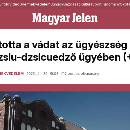
ülföld
Videó
Gyermekvédelem
Bűnügy
Gazdaság
Kultúra
Sport
Tudomány
Ökotá
totta a vádat az ügyészség
dzsiu-dzsicuedző ügyében 
MEKVÉDELEM
2025. jún. 20. 19:08
2 perces olvasmány