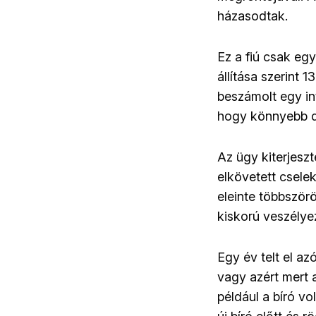
házasodtak.
Ez a fiú csak egy
állítása szerint 
beszámolt egy in
hogy könnyebb d
Az ügy kiterjesz
elkövetett csel
eleinte többszörö
kiskorú veszélye
Egy év telt el az
vagy azért mert a
például a bíró v