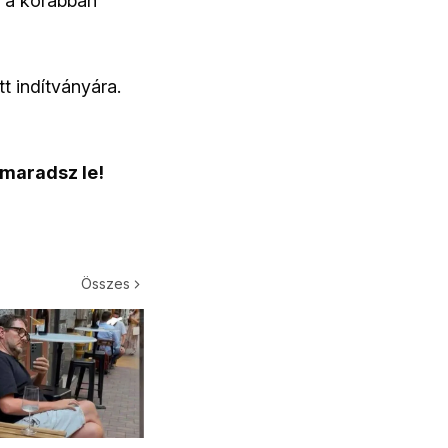
és a korábban
tt indítványára.
 maradsz le!
Összes