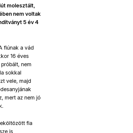
iút molesztált,
égében nem voltak
ndítványt 5 év 4
 A fiúnak a vád
kkor 16 éves
 próbált, nem
la sokkal
ezt vele, majd
 édesanyjának
z, mert az nem jó
k.
eköltözött fia
sze is