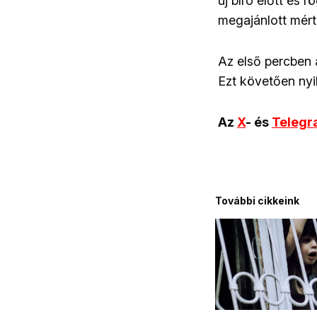
új bíró előtt és 
megajánlott mérté
Az első percben a
Ezt követően nyil
Az
X
- és
Teleg
További cikkeink