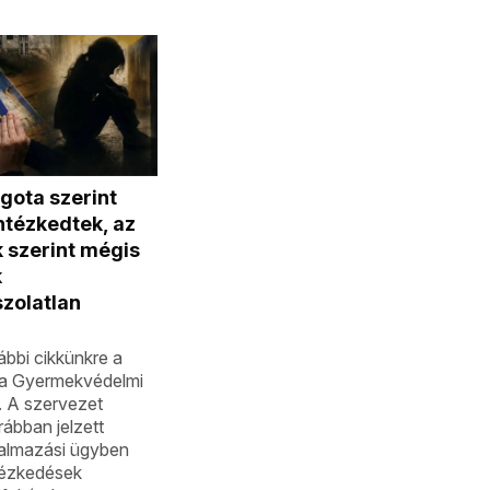
gota szerint
ntézkedtek, az
k szerint mégis
k
zolatlan
ábbi cikkünkre a
a Gyermekvédelmi
. A szervezet
rábban jelzett
talmazási ügyben
tézkedések