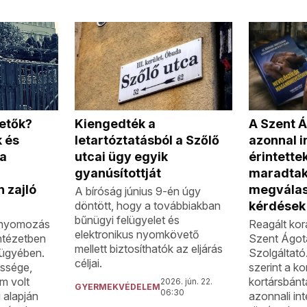
Kiengedték a
zetők?
A Szent Á
letartóztatásból a Szőlő
 és
azonnal i
utcai ügy egyik
a
érintette
gyanúsítottját
maradta
 zajló
megválas
A bíróság június 9-én úgy
döntött, hogy a továbbiakban
kérdések
bűnügyi felügyelet és
a nyomozás
Reagált kor
elektronikus nyomkövető
ntézetben
Szent Ágot
mellett biztosíthatók az eljárás
k ügyében.
Szolgáltató
céljai.
essége,
szerint a ko
m volt
kortársbán
2026. jún. 22.
GYERMEKVÉDELEM
06:30
 alapján
azonnali in