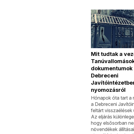
Mit tudtak a ve
Tanúvallomások
dokumentumok 
Debreceni
Javítóintézetben
nyomozásról
Hónapok óta tart 
a Debreceni Javítói
feltárt visszaélése
Az eljárás különleg
hogy elsősorban ne
növendékek állításai