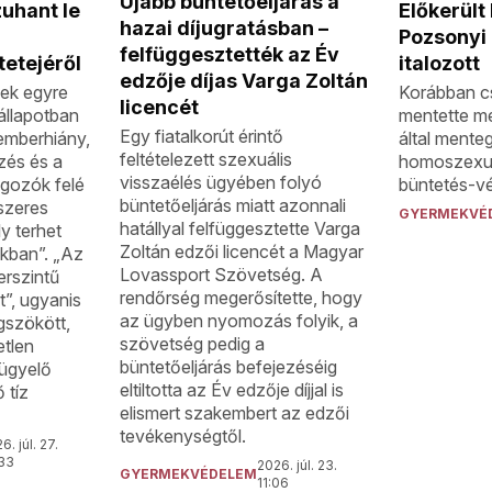
Újabb büntetőeljárás a
Előkerült
uhant le
hazai díjugratásban –
Pozsonyi
felfüggesztették az Év
italozott
etejéről
edzője díjas Varga Zoltán
Korábban cs
ek egyre
licencét
mentette m
állapotban
Egy fiatalkorút érintő
által menteg
emberhiány,
feltételezett szexuális
homoszexuá
zés és a
visszaélés ügyében folyó
büntetés-vé
gozók felé
büntetőeljárás miatt azonnali
szeres
GYERMEKVÉ
hatállyal felfüggesztette Varga
y terhet
Zoltán edzői licencét a Magyar
okban”. „Az
Lovassport Szövetség. A
erszintű
rendőrség megerősítette, hogy
t”, ugyanis
az ügyben nyomozás folyik, a
gszökött,
szövetség pedig a
etlen
büntetőeljárás befejezéséig
lügyelő
eltiltotta az Év edzője díjjal is
 tíz
elismert szakembert az edzői
tevékenységtől.
6. júl. 27.
:33
2026. júl. 23.
GYERMEKVÉDELEM
11:06