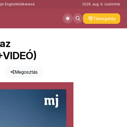
j
In English
Kiútkereső
2026. aug. 6. csütörtök
Támogatás
 az
(+VIDEÓ)
Megosztás