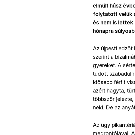
elmúlt húsz évben
folytatott velük
és nem is lettek
hónapra súlyosbí
Az újpesti edzőt 
szerint a bizalmá
gyereket. A sért
tudott szabaduln
idősebb férfit vi
azért hagyta, tű
többször jelezte
neki. De az anyát
Az ügy pikantériá
megrontójával. Az