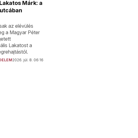
 Lakatos Márk: a
 utcában
ak az elévülés
eg a Magyar Péter
etett
lis Lakatost a
grehajtástól.
DELEM
2026. júl. 8. 06:16