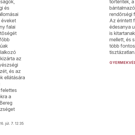
óságok,
történtek, a
gi és
bántalmazót
allomásai
rendőrségi fe
ú éveket
Az érintett 
ny falai
édesanya u
ntőségét
is kitartanak
gfőbb
mellett, és 
rúak
több fontos
lalkozó
tisztázatlan
kizárta az
GYERMEKVÉ
gyészségi
zét, és az
k ellátására
i
felettes
kra a
Bereg
zséget
6. júl. 7. 12:35