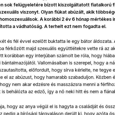
 sok felügyeletére bízott kiszolgáltatott fiatalkorú f
 szexuális viszonyt. Olyan fiúkat abúzált, akik többs
 homoszexuálisok. A korábbi 2 év 6 hónap mértékes i
totta a vádhatóság. A terhelt ezt nem fogadta el.
két és fél évvel ezelőtt buktatta le egy bátor áldozata.
ba férkőzött majd szexuális együttlétekre vette rá az a
ett korábban egy interjúban számolt be róla, hogy hiába
i bántalmazójától. Vallomásaiban is szerepel, hogy a ná
sszautasította, előfordult, hogy sírva kérlelte, ne tegye 
rte el az abúzust, hogy hamarabb szabaduljon. Közben
, hogy nem akar edzésre és masszázsra menni a férfiho
 is behálózta az edző, így a nő neki hitt és nem a fiána
ja, hogy az anya végül el is hagyta a családját és össz
 pedig a bírósági tárgyaláson derült ki, hogy azóta ös