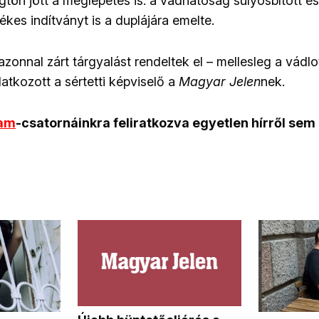
rögtön jött a meglepetés is: a vádhatóság súlyosbított 
kes indítványt is a duplájára emelte.
zonnal zárt tárgyalást rendeltek el – mellesleg a vádlo
atkozott a sértetti képviselő a
Magyar Jelen
nek.
ram
-csatornáinkra feliratkozva egyetlen hírről sem