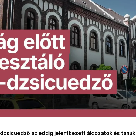
-dzsicuedző az eddig jelentkezett áldozatok és tanúk 