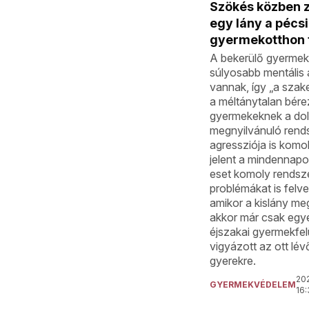
Szökés közben z
egy lány a pécsi
gyermekotthon t
A bekerülő gyermek
súlyosabb mentális 
vannak, így „a szak
a méltánytalan bére
gyermekeknek a dol
megnyilvánuló rend
agressziója is komol
jelent a mindennap
eset komoly rendsz
problémákat is felve
amikor a kislány me
akkor már csak egy
éjszakai gyermekfe
vigyázott az ott lévő
gyerekre.
202
GYERMEKVÉDELEM
16