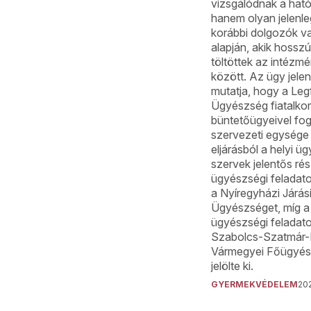
vizsgálódnak a hat
hanem olyan jelenle
korábbi dolgozók v
alapján, akik hossz
töltöttek az intézmé
között. Az ügy jele
mutatja, hogy a Le
Ügyészség fiatalko
büntetőügyeivel fog
szervezeti egysége 
eljárásból a helyi ü
szervek jelentős rés
ügyészségi feladato
a Nyíregyházi Járás
Ügyészséget, míg a 
ügyészségi feladato
Szabolcs-Szatmár-
Vármegyei Főügyés
jelölte ki.
GYERMEKVÉDELEM
202