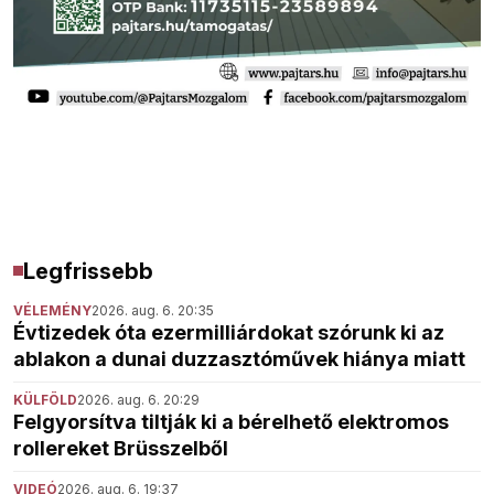
Legfrissebb
VÉLEMÉNY
2026. aug. 6. 20:35
Évtizedek óta ezermilliárdokat szórunk ki az
ablakon a dunai duzzasztóművek hiánya miatt
KÜLFÖLD
2026. aug. 6. 20:29
Felgyorsítva tiltják ki a bérelhető elektromos
rollereket Brüsszelből
VIDEÓ
2026. aug. 6. 19:37