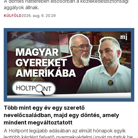
A döntés hátterében elsősorban a közlekedésbiztonsági
aggályok állnak.
KÜLFÖLD
2026. aug. 6. 20:29
Több mint egy év egy szerető
nevelőcsaládban, majd egy döntés, amely
mindent megváltoztatott
A Holtpont legújabb adásában az elmúlt hónapok egyik
legtöbb kérdést felvető gyermekvédelmi ügyét mutatjuk be.