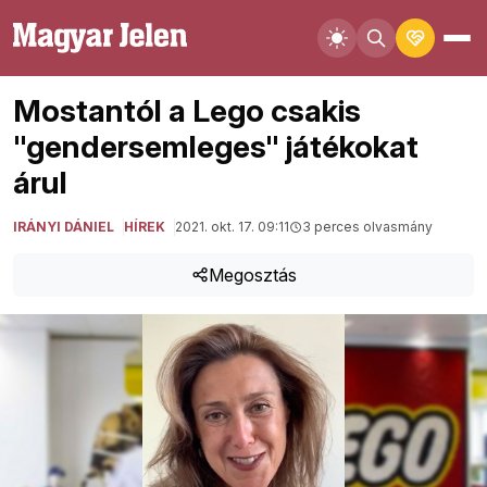
Mostantól a Lego csakis
"gendersemleges" játékokat
árul
IRÁNYI DÁNIEL
HÍREK
2021. okt. 17. 09:11
3 perces olvasmány
Megosztás