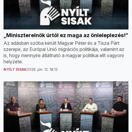
„Miniszterelnök úrtól ez maga az önleleplezés!”
Az adásban szóba került Magyar Péter és a Tisza Párt
szerepe, az Európai Unió migrációs politikája, valamint az
is, hogy mennyire átlátható a magyar politikai elit vagyoni
helyzete.
NYÍLT SISAK
2026. jún. 12. 18:12