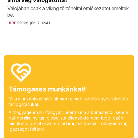
a norvég válogatottat
Valójában csak a viking történelmi emlékezetet emelték
be.
HÍREK
2026. jún. 7. 12:41
Támogassa munkánkat!
Mi a munkánkkal háláljuk meg a megtisztelő figyelmüket és
támogatásukat.
A Magyarjelen.hu (Magyar Jelen) sem a kormánytól, sem a
balliberális, nyíltan globalista ellenzéktől nem függ, ezért
mindkét oldalról őszintén tud írni, hírt közölni, oknyomozni,
igazságot feltárni.