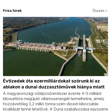
Friss hírek
Összes
Évtizedek óta ezermilliárdokat szórunk ki az
ablakon a dunai duzzasztóművek hiánya miatt
A magyarországi vízlépcsőrendszer évente 4–5 milliárd
kilowattóra megújuló villamosenergiát termelhetne, amely
hozzávetőleg 3,2 millió tonna szén-dioxid-kibocsátás
kiváltását tenné lehetővé. A Duna szabályozása egyszerre