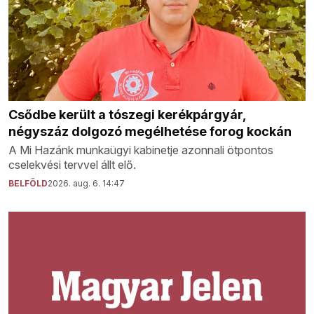
Csődbe került a tószegi kerékpárgyár,
négyszáz dolgozó megélhetése forog kockán
A Mi Hazánk munkaügyi kabinetje azonnali ötpontos
cselekvési tervvel állt elő.
BELFÖLD
2026. aug. 6. 14:47