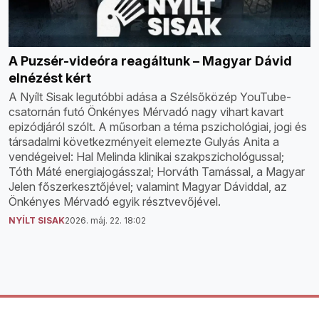
A Puzsér-videóra reagáltunk – Magyar Dávid
elnézést kért
A Nyílt Sisak legutóbbi adása a Szélsőközép YouTube-
csatornán futó Önkényes Mérvadó nagy vihart kavart
epizódjáról szólt. A műsorban a téma pszichológiai, jogi és
társadalmi következményeit elemezte Gulyás Anita a
vendégeivel: Hal Melinda klinikai szakpszichológussal;
Tóth Máté energiajogásszal; Horváth Tamással, a Magyar
Jelen főszerkesztőjével; valamint Magyar Dáviddal, az
Önkényes Mérvadó egyik résztvevőjével.
NYÍLT SISAK
2026. máj. 22. 18:02