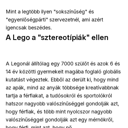
Mint a legtöbb ilyen "sokszínűség" és
"egyenlőségpárti" szervezetnél, ami azért
igencsak beszédes.
A Lego a "sztereotípiák" ellen
A Legonál állítólag egy 7000 szülőt és azok 6 és
14 év közötti gyermekeit magába foglaló globális
kutatást végeztek. Ebből az derült ki, hogy mind
az apák, mind az anyák többsége kreatívabbnak
tartja a férfiakat, a tudósokról és sportolókról
hatszor nagyobb valószínűséggel gondolják azt,
hogy férfiak, és több mint nyolcszor nagyobb
valószínűséggel gondolják azt egy mérnökről,
hogy férfi, mint azt, hogy nő.