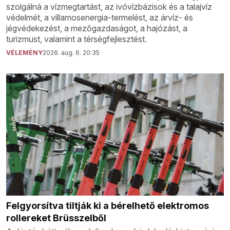
szolgálná a vízmegtartást, az ivóvízbázisok és a talajvíz
védelmét, a villamosenergia-termelést, az árvíz- és
jégvédekezést, a mezőgazdaságot, a hajózást, a
turizmust, valamint a térségfejlesztést.
VÉLEMÉNY
2026. aug. 6. 20:35
Felgyorsítva tiltják ki a bérelhető elektromos
rollereket Brüsszelből