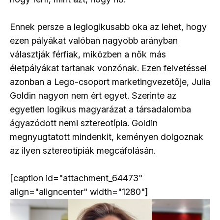
Ennek persze a leglogikusabb oka az lehet, hogy
ezen pályákat valóban nagyobb arányban
választják férfiak, miközben a nők más
életpályákat tartanak vonzónak. Ezen felvetéssel
azonban a Lego-csoport marketingvezetője, Julia
Goldin nagyon nem ért egyet. Szerinte az
egyetlen logikus magyarázat a társadalomba
ágyazódott nemi sztereotípia. Goldin
megnyugtatott mindenkit, keményen dolgoznak
az ilyen sztereotípiák megcáfolásán.
[caption id="attachment_64473"
align="aligncenter" width="1280"]