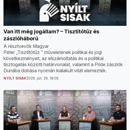
Van itt még jogállam? – Tisztítótűz és
zászlóháború
A résztvevők Magyar
Péter „Tisztítótűz ” műveletének politikai és jogi
következményeit, az elszámoltatás és a politikai
tisztogatás közötti határvonalat, valamint a Pride zászlók
Dunába dobása nyomán kialakult vitát elemezték.
NYÍLT SISAK
2026. jún. 26. 18:05