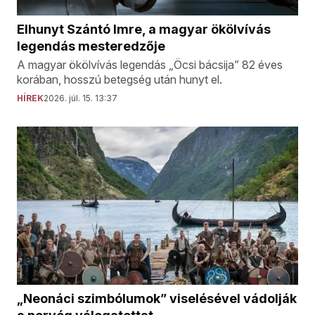
Elhunyt Szántó Imre, a magyar ökölvívás
legendás mesteredzője
A magyar ökölvívás legendás „Öcsi bácsija” 82 éves
korában, hosszú betegség után hunyt el.
HÍREK
2026. júl. 15. 13:37
„Neonáci szimbólumok” viselésével vádolják