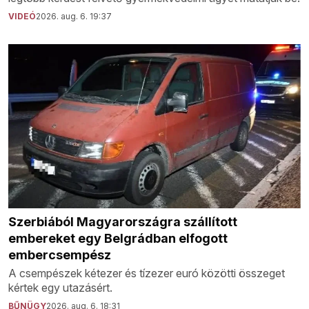
VIDEÓ
2026. aug. 6. 19:37
Szerbiából Magyarországra szállított
embereket egy Belgrádban elfogott
embercsempész
A csempészek kétezer és tízezer euró közötti összeget
kértek egy utazásért.
BŰNÜGY
2026. aug. 6. 18:31