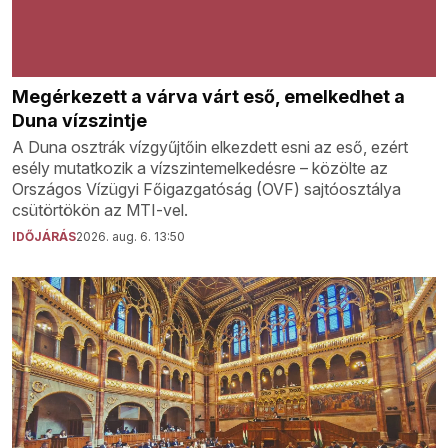
Megérkezett a várva várt eső, emelkedhet a
Duna vízszintje
A Duna osztrák vízgyűjtőin elkezdett esni az eső, ezért
esély mutatkozik a vízszintemelkedésre – közölte az
Országos Vízügyi Főigazgatóság (OVF) sajtóosztálya
csütörtökön az MTI-vel.
IDŐJÁRÁS
2026. aug. 6. 13:50