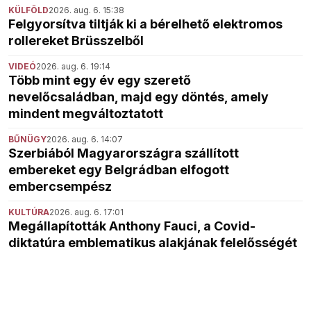
KÜLFÖLD
2026. aug. 6. 15:38
Felgyorsítva tiltják ki a bérelhető elektromos
rollereket Brüsszelből
VIDEÓ
2026. aug. 6. 19:14
Több mint egy év egy szerető
nevelőcsaládban, majd egy döntés, amely
mindent megváltoztatott
BŰNÜGY
2026. aug. 6. 14:07
Szerbiából Magyarországra szállított
embereket egy Belgrádban elfogott
embercsempész
KULTÚRA
2026. aug. 6. 17:01
Megállapították Anthony Fauci, a Covid-
diktatúra emblematikus alakjának felelősségét