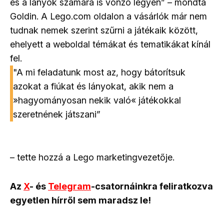
és a lányok számára is vonzó legyen” – mondta
Goldin. A Lego.com oldalon a vásárlók már nem
tudnak nemek szerint szűrni a játékaik között,
ehelyett a weboldal témákat és tematikákat kínál
fel.
"A mi feladatunk most az, hogy bátorítsuk
azokat a fiúkat és lányokat, akik nem a
»hagyományosan nekik való«️ játékokkal
szeretnének játszani”
– tette hozzá a Lego marketingvezetője.
Az
X
- és
Telegram
-csatornáinkra feliratkozva
egyetlen hírről sem maradsz le!