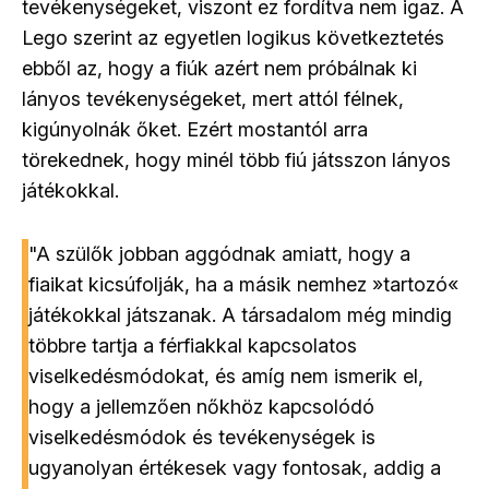
tevékenységeket, viszont ez fordítva nem igaz. A
Lego szerint az egyetlen logikus következtetés
ebből az, hogy a fiúk azért nem próbálnak ki
lányos tevékenységeket, mert attól félnek,
kigúnyolnák őket. Ezért mostantól arra
törekednek, hogy minél több fiú játsszon lányos
játékokkal.
"A szülők jobban aggódnak amiatt, hogy a
fiaikat kicsúfolják, ha a másik nemhez »tartozó«️
játékokkal játszanak. A társadalom még mindig
többre tartja a férfiakkal kapcsolatos
viselkedésmódokat, és amíg nem ismerik el,
hogy a jellemzően nőkhöz kapcsolódó
viselkedésmódok és tevékenységek is
ugyanolyan értékesek vagy fontosak, addig a