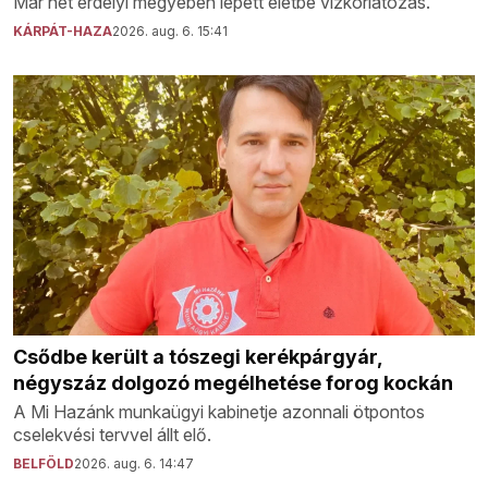
Már hét erdélyi megyében lépett életbe vízkorlátozás.
KÁRPÁT-HAZA
2026. aug. 6. 15:41
Csődbe került a tószegi kerékpárgyár,
négyszáz dolgozó megélhetése forog kockán
A Mi Hazánk munkaügyi kabinetje azonnali ötpontos
cselekvési tervvel állt elő.
BELFÖLD
2026. aug. 6. 14:47