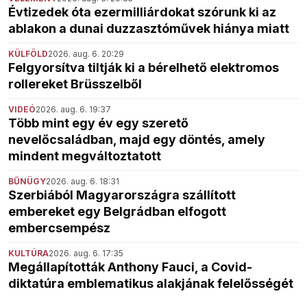
Évtizedek óta ezermilliárdokat szórunk ki az
ablakon a dunai duzzasztóművek hiánya miatt
KÜLFÖLD
2026. aug. 6. 20:29
Felgyorsítva tiltják ki a bérelhető elektromos
rollereket Brüsszelből
VIDEÓ
2026. aug. 6. 19:37
Több mint egy év egy szerető
nevelőcsaládban, majd egy döntés, amely
mindent megváltoztatott
BŰNÜGY
2026. aug. 6. 18:31
Szerbiából Magyarországra szállított
embereket egy Belgrádban elfogott
embercsempész
KULTÚRA
2026. aug. 6. 17:35
Megállapították Anthony Fauci, a Covid-
diktatúra emblematikus alakjának felelősségét