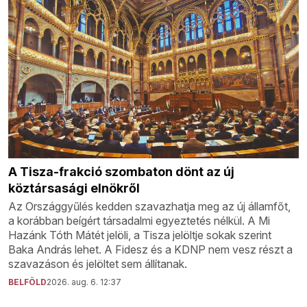
A Tisza-frakció szombaton dönt az új
köztársasági elnökről
Az Országgyűlés kedden szavazhatja meg az új államfőt,
a korábban beígért társadalmi egyeztetés nélkül. A Mi
Hazánk Tóth Mátét jelöli, a Tisza jelöltje sokak szerint
Baka András lehet. A Fidesz és a KDNP nem vesz részt a
szavazáson és jelöltet sem állítanak.
BELFÖLD
2026. aug. 6. 12:37