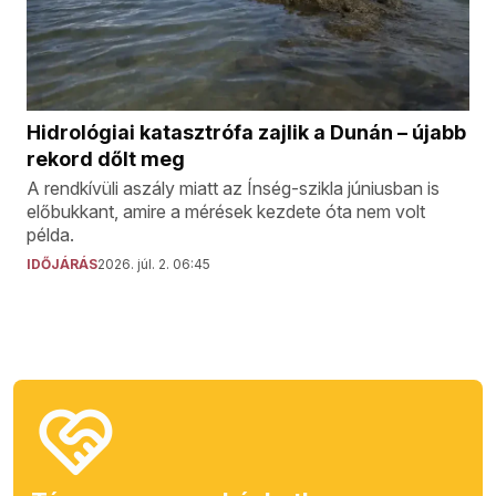
Hidrológiai katasztrófa zajlik a Dunán – újabb
rekord dőlt meg
A rendkívüli aszály miatt az Ínség-szikla júniusban is
előbukkant, amire a mérések kezdete óta nem volt
példa.
IDŐJÁRÁS
2026. júl. 2. 06:45