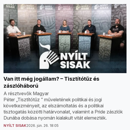
Van itt még jogállam? – Tisztítótűz és
zászlóháború
A résztvevők Magyar
Péter „Tisztítótűz ” műveletének politikai és jogi
következményeit, az elszámoltatás és a politikai
tisztogatás közötti határvonalat, valamint a Pride zászlók
Dunába dobása nyomán kialakult vitát elemezték.
NYÍLT SISAK
2026. jún. 26. 18:05