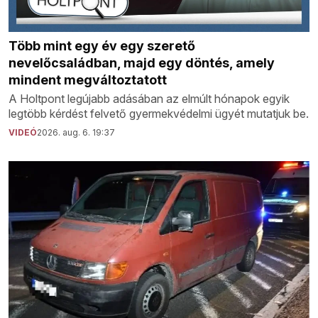
Több mint egy év egy szerető
nevelőcsaládban, majd egy döntés, amely
mindent megváltoztatott
A Holtpont legújabb adásában az elmúlt hónapok egyik
legtöbb kérdést felvető gyermekvédelmi ügyét mutatjuk be.
VIDEÓ
2026. aug. 6. 19:37