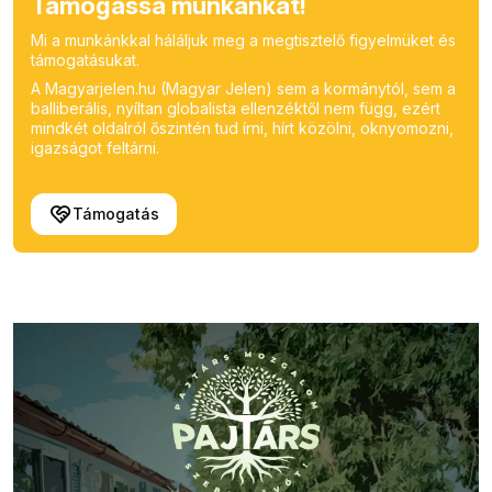
Támogassa munkánkat!
Mi a munkánkkal háláljuk meg a megtisztelő figyelmüket és
támogatásukat.
A Magyarjelen.hu (Magyar Jelen) sem a kormánytól, sem a
balliberális, nyíltan globalista ellenzéktől nem függ, ezért
mindkét oldalról őszintén tud írni, hírt közölni, oknyomozni,
igazságot feltárni.
Támogatás