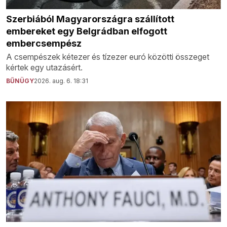
Szerbiából Magyarországra szállított
embereket egy Belgrádban elfogott
embercsempész
A csempészek kétezer és tízezer euró közötti összeget
kértek egy utazásért.
BŰNÜGY
2026. aug. 6. 18:31