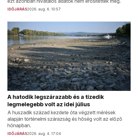
ezt azonban hivatalos adatok nem erősítették meg.
IDŐJÁRÁS
2026. aug. 6. 10:57
A hatodik legszárazabb és a tizedik
legmelegebb volt az idei július
A huszadik század kezdete óta végzett mérések
alapján történelmi szárazság és hőség volt az előző
hónapban.
IDŐJÁRÁS
2026. aug. 4. 17:04