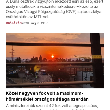
A Duna osztrák vízgyűjtőin elkezdett esni az eső, ezért
esély mutatkozik a vízszintemelkedésre – közölte az
Országos Vízügyi Főigazgatóság (OVF) sajtóosztálya
csütörtökön az MTI-vel.
IDŐJÁRÁS
2026. aug. 6. 13:50
Közel negyven fok volt a maximum-
hőmérséklet országos átlaga szerdán
A miniszterelnök szerint 42 fok volt a tegnapi csúcs,