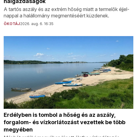
halgazdaságok
A tartós aszály és az extrém hőség miatt a termelők éjjel-
nappal a halállomány megmentéséért küzdenek.
ÖKOTÁJ
2026. aug. 6. 16:35
Erdélyben is tombol a hőség és az aszály,
forgalom- és vízkorlátozást vezettek be több
megyében