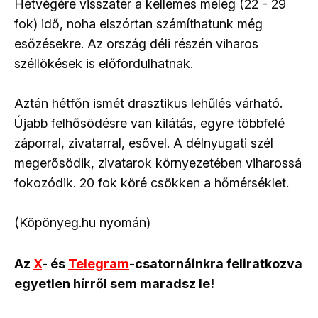
Hétvégére visszatér a kellemes meleg (22 - 29
fok) idő, noha elszórtan számíthatunk még
esőzésekre. Az ország déli részén viharos
széllökések is előfordulhatnak.
Aztán hétfőn ismét drasztikus lehűlés várható.
Újabb felhősödésre van kilátás, egyre többfelé
záporral, zivatarral, esővel. A délnyugati szél
megerősödik, zivatarok környezetében viharossá
fokozódik. 20 fok köré csökken a hőmérséklet.
(Köpönyeg.hu nyomán)
Az
X
- és
Telegram
-csatornáinkra feliratkozva
egyetlen hírről sem maradsz le!