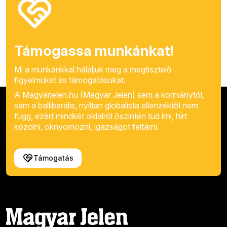
Támogassa munkánkat!
Mi a munkánkkal háláljuk meg a megtisztelő
figyelmüket és támogatásukat.
A Magyarjelen.hu (Magyar Jelen) sem a kormánytól,
sem a balliberális, nyíltan globalista ellenzéktől nem
függ, ezért mindkét oldalról őszintén tud írni, hírt
közölni, oknyomozni, igazságot feltárni.
Támogatás