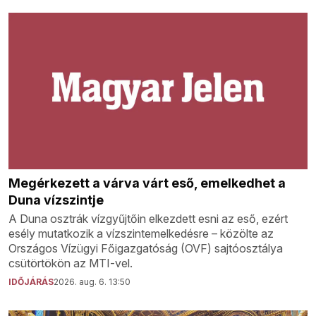
Megérkezett a várva várt eső, emelkedhet a
Duna vízszintje
A Duna osztrák vízgyűjtőin elkezdett esni az eső, ezért
esély mutatkozik a vízszintemelkedésre – közölte az
Országos Vízügyi Főigazgatóság (OVF) sajtóosztálya
csütörtökön az MTI-vel.
IDŐJÁRÁS
2026. aug. 6. 13:50