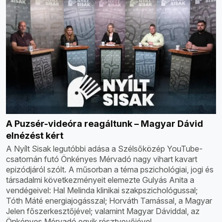
A Puzsér-videóra reagáltunk – Magyar Dávid
elnézést kért
A Nyílt Sisak legutóbbi adása a Szélsőközép YouTube-
csatornán futó Önkényes Mérvadó nagy vihart kavart
epizódjáról szólt. A műsorban a téma pszichológiai, jogi és
társadalmi következményeit elemezte Gulyás Anita a
vendégeivel: Hal Melinda klinikai szakpszichológussal;
Tóth Máté energiajogásszal; Horváth Tamással, a Magyar
Jelen főszerkesztőjével; valamint Magyar Dáviddal, az
Önkényes Mérvadó egyik résztvevőjével.