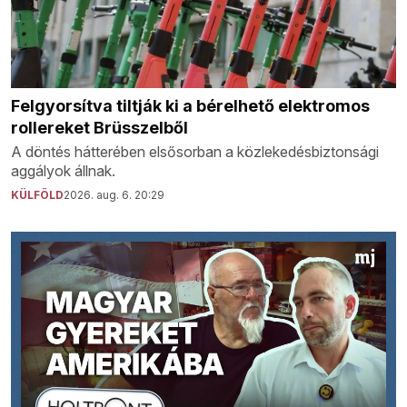
Felgyorsítva tiltják ki a bérelhető elektromos
rollereket Brüsszelből
A döntés hátterében elsősorban a közlekedésbiztonsági
aggályok állnak.
KÜLFÖLD
2026. aug. 6. 20:29