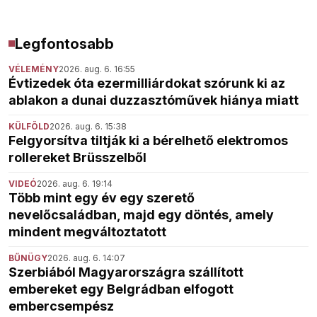
Legfontosabb
VÉLEMÉNY
2026. aug. 6. 16:55
Évtizedek óta ezermilliárdokat szórunk ki az
ablakon a dunai duzzasztóművek hiánya miatt
KÜLFÖLD
2026. aug. 6. 15:38
Felgyorsítva tiltják ki a bérelhető elektromos
rollereket Brüsszelből
VIDEÓ
2026. aug. 6. 19:14
Több mint egy év egy szerető
nevelőcsaládban, majd egy döntés, amely
mindent megváltoztatott
BŰNÜGY
2026. aug. 6. 14:07
Szerbiából Magyarországra szállított
embereket egy Belgrádban elfogott
embercsempész