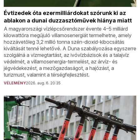
Évtizedek óta ezermilliárdokat szórunk ki az
ablakon a dunai duzzasztóművek hiánya miatt
A magyarországi vízlépcsőrendszer évente 4–5 milliárd
kilowattóra megújuló villamosenergiát termelhetne, amely
hozzávetőleg 3,2 millió tonna szén-dioxid-kibocsátás
kiváltását tenné lehetővé. A Duna szabályozása egyszerre
szolgálná a vízmegtartást, az ivóvízbázisok és a talajvíz
védelmét, a villamosenergia-termelést, az árvíz- és
jégvédekezést, a mezőgazdaságot, a hajózást, a
turizmust, valamint a térségfejlesztést.
VÉLEMÉNY
2026. aug. 6. 20:35