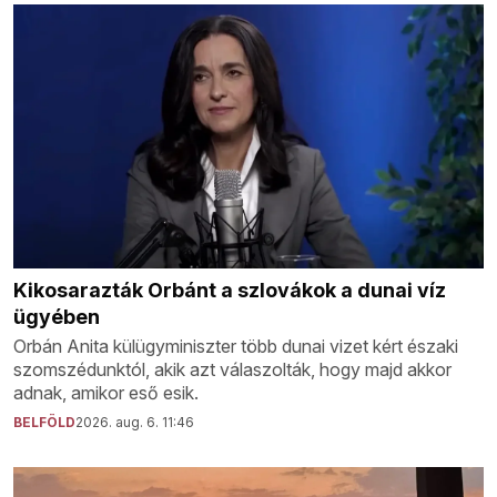
Kikosarazták Orbánt a szlovákok a dunai víz
ügyében
Orbán Anita külügyminiszter több dunai vizet kért északi
szomszédunktól, akik azt válaszolták, hogy majd akkor
adnak, amikor eső esik.
BELFÖLD
2026. aug. 6. 11:46