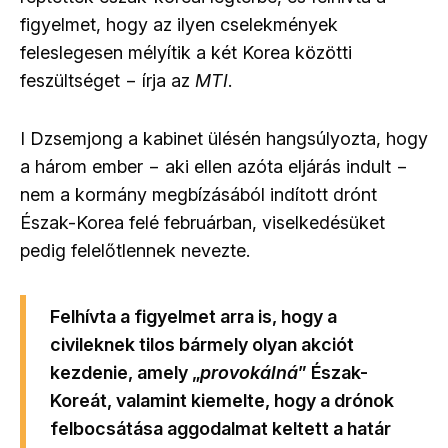
figyelmet, hogy az ilyen cselekmények
feleslegesen mélyítik a két Korea közötti
feszültséget − írja az
MTI
.
I Dzsemjong
a kabinet ülésén hangsúlyozta, hogy
a három ember − aki ellen azóta eljárás indult −
nem a kormány megbízásából indított drónt
Észak-Korea felé februárban, viselkedésüket
pedig felelőtlennek nevezte.
Felhívta a figyelmet arra is, hogy a
civileknek tilos bármely olyan akciót
kezdenie, amely „
provokálná
” Észak-
Koreát, valamint kiemelte, hogy a drónok
felbocsátása aggodalmat keltett a határ