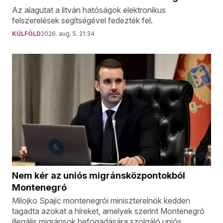
Az alagutat a litván hatóságok elektronikus
felszerelések segítségével fedezték fel.
KÜLFÖLD
2026. aug. 5. 21:34
Nem kér az uniós migránsközpontokból
Montenegró
Milojko Spajic montenegrói miniszterelnök kedden
tagadta azokat a híreket, amelyek szerint Montenegró
illegális migránsok befogadására szolgáló uniós