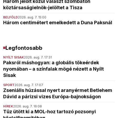
Három jelölt közül választ szombaton
köztársaságielnök-jelöltet a Tisza
BELFÖLD
2026. aug. 7. 15:00
Három centimétert emelkedett a Duna Paksnál
Legfontosabb
NYÍLT SISAK
2026. aug. 7. 17:31
Paksról máshogyan: a globális tőkeérdek
nyomában – a színfalak mögé nézett a Nyílt
Sisak
SPORT
2026. aug. 7. 17:07
Zseniális húzással nyert aranyérmet Betlehem
Dávid a párizsi vizes Európa-bajnokságon
HÍREK
2026. aug. 7. 16:08
Tűz ütött ki a MOL-hoz tartozó pozsonyi
kőolajfinomítóban