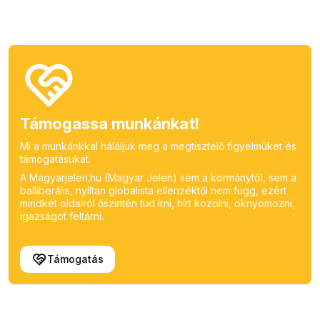
Támogassa munkánkat!
Mi a munkánkkal háláljuk meg a megtisztelő figyelmüket és
támogatásukat.
A Magyarjelen.hu (Magyar Jelen) sem a kormánytól, sem a
balliberális, nyíltan globalista ellenzéktől nem függ, ezért
mindkét oldalról őszintén tud írni, hírt közölni, oknyomozni,
igazságot feltárni.
Támogatás