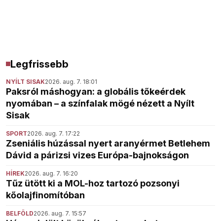
Legfrissebb
NYÍLT SISAK
2026. aug. 7. 18:01
Paksról máshogyan: a globális tőkeérdek
nyomában – a színfalak mögé nézett a Nyílt
Sisak
SPORT
2026. aug. 7. 17:22
Zseniális húzással nyert aranyérmet Betlehem
Dávid a párizsi vizes Európa-bajnokságon
HÍREK
2026. aug. 7. 16:20
Tűz ütött ki a MOL-hoz tartozó pozsonyi
kőolajfinomítóban
BELFÖLD
2026. aug. 7. 15:57