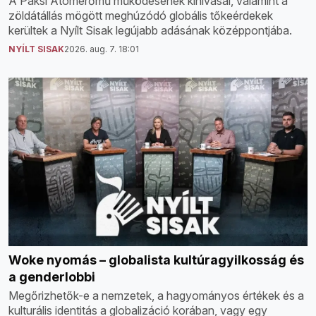
A Paksi Atomerőmű működésének kihívásai, valamint a
zöldátállás mögött meghúzódó globális tőkeérdekek
kerültek a Nyílt Sisak legújabb adásának középpontjába.
NYÍLT SISAK
2026. aug. 7. 18:01
Woke nyomás – globalista kultúragyilkosság és
a genderlobbi
Megőrizhetők-e a nemzetek, a hagyományos értékek és a
kulturális identitás a globalizáció korában, vagy egy