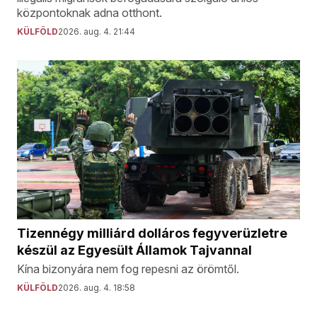
központoknak adna otthont.
KÜLFÖLD
2026. aug. 4. 21:44
Tizennégy milliárd dolláros fegyverüzletre
készül az Egyesült Államok Tajvannal
Kína bizonyára nem fog repesni az örömtől.
KÜLFÖLD
2026. aug. 4. 18:58