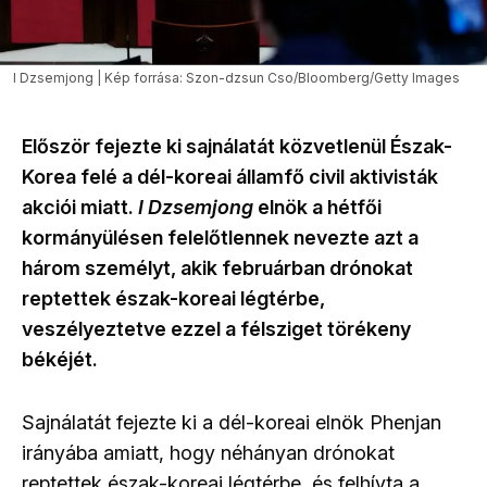
I Dzsemjong | Kép forrása: Szon-dzsun Cso/Bloomberg/Getty Images
Először fejezte ki sajnálatát közvetlenül Észak-
Korea felé a dél-koreai államfő civil aktivisták
akciói miatt.
I Dzsemjong
elnök a hétfői
kormányülésen felelőtlennek nevezte azt a
három személyt, akik februárban drónokat
reptettek észak-koreai légtérbe,
veszélyeztetve ezzel a félsziget törékeny
békéjét.
Sajnálatát fejezte ki a dél-koreai elnök Phenjan
irányába amiatt, hogy néhányan drónokat
reptettek észak-koreai légtérbe, és felhívta a