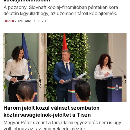
A pozsonyi Slovnaft kőolaj-finomítóban pénteken kora
délután kigyulladt egy, az üzemben tárolt kőolajtermék.
HÍREK
2026. aug. 7. 16:20
Három jelölt közül választ szombaton
köztársaságielnök-jelöltet a Tisza
Magyar Péter szerint a társadalmi egyeztetés nem is úgy
volt, ahogy azt az emberek értelmezték.