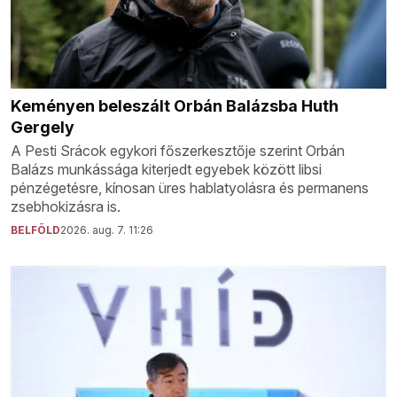
Keményen beleszált Orbán Balázsba Huth
Gergely
A Pesti Srácok egykori főszerkesztője szerint Orbán
Balázs munkássága kiterjedt egyebek között libsi
pénzégetésre, kínosan üres hablatyolásra és permanens
zsebhokizásra is.
BELFÖLD
2026. aug. 7. 11:26