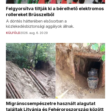
Felgyorsítva tiltják ki a bérelhető elektromos
rollereket Brüsszelből
A döntés hátterében elsősorban a
közlekedésbiztonsági aggályok állnak.
KÜLFÖLD
2026. aug. 6. 20:29
Migránscsempészetre használt alagutat
találtak Litvánia és Fehéroroszország között