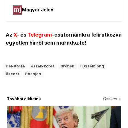
Az
X
- és
Telegram
-csatornáinkra feliratkozva
egyetlen hírről sem maradsz le!
Dél-Korea
észak-korea
drónok
I Dzsemjong
üzenet
Phenjan
További cikkeink
Összes