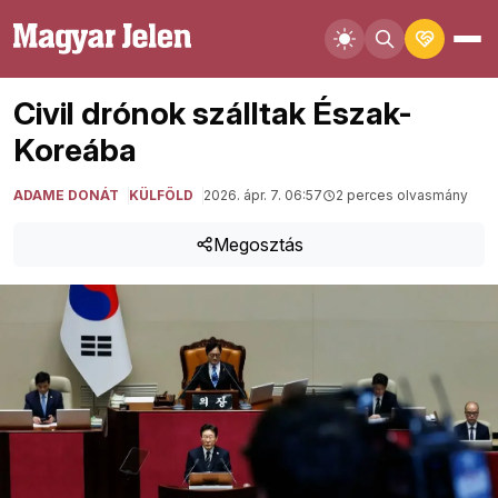
Civil drónok szálltak Észak-
Koreába
ADAME DONÁT
KÜLFÖLD
2026. ápr. 7. 06:57
2 perces olvasmány
Megosztás