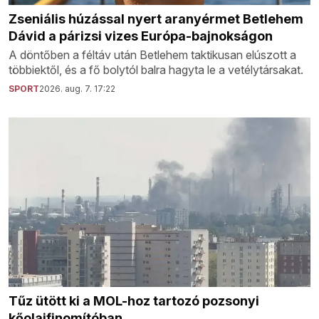
Zseniális húzással nyert aranyérmet Betlehem
Dávid a párizsi vizes Európa-bajnokságon
A döntőben a féltáv után Betlehem taktikusan elúszott a
többiektől, és a fő bolytól balra hagyta le a vetélytársakat.
SPORT
2026. aug. 7. 17:22
Tűz ütött ki a MOL-hoz tartozó pozsonyi
kőolajfinomítóban