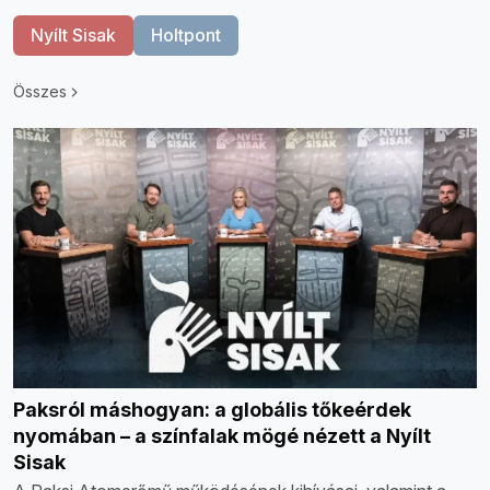
Nyílt Sisak
Holtpont
Összes
Paksról máshogyan: a globális tőkeérdek
nyomában – a színfalak mögé nézett a Nyílt
Sisak