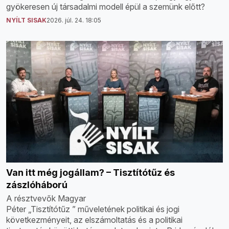
gyökeresen új társadalmi modell épül a szemünk előtt?
NYÍLT SISAK
2026. júl. 24. 18:05
Van itt még jogállam? – Tisztítótűz és
zászlóháború
A résztvevők Magyar
Péter „Tisztítótűz ” műveletének politikai és jogi
következményeit, az elszámoltatás és a politikai