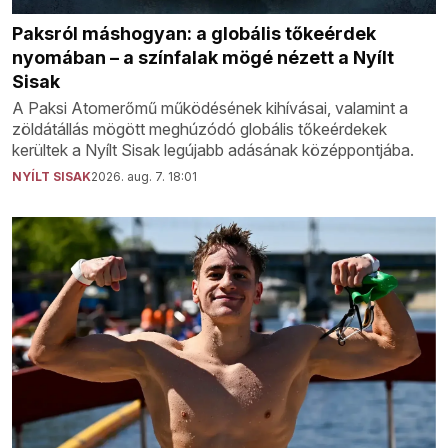
Paksról máshogyan: a globális tőkeérdek
nyomában – a színfalak mögé nézett a Nyílt
Sisak
A Paksi Atomerőmű működésének kihívásai, valamint a
zöldátállás mögött meghúzódó globális tőkeérdekek
kerültek a Nyílt Sisak legújabb adásának középpontjába.
NYÍLT SISAK
2026. aug. 7. 18:01