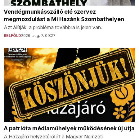
Vendégmunkásszálló elé szervez
megmozdulást a Mi Hazánk Szombathelyen
Azt állítják, a probléma továbbra is jelen van.
BELFÖLD
2026. aug. 7. 09:27
A patrióta médiaműhelyek működésének új útja
A Hazajáró helyzetéről írt a Magyar Nemzeti