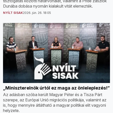
tisztogatás közötti határvonalat, valamint a Pride zászlók
Dunába dobása nyomán kialakult vitát elemezték.
NYÍLT SISAK
2026. jún. 26. 18:05
„Miniszterelnök úrtól ez maga az önleleplezés!”
Az adásban szóba került Magyar Péter és a Tisza Párt
szerepe, az Európai Unió migrációs politikája, valamint az
is, hogy mennyire átlátható a magyar politikai elit vagyoni
helyzete.