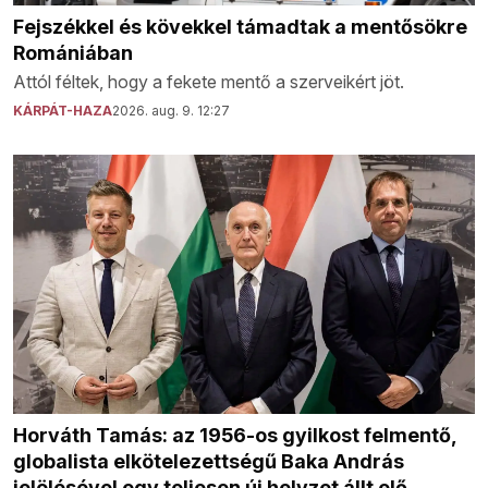
Fejszékkel és kövekkel támadtak a mentősökre
Romániában
Attól féltek, hogy a fekete mentő a szerveikért jöt.
KÁRPÁT-HAZA
2026. aug. 9. 12:27
Horváth Tamás: az 1956-os gyilkost felmentő,
globalista elkötelezettségű Baka András
jelölésével egy teljesen új helyzet állt elő