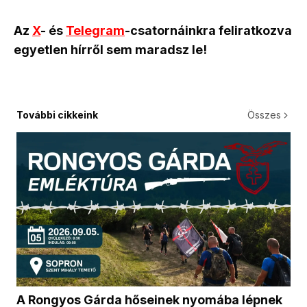
Az
X
- és
Telegram
-csatornáinkra feliratkozva
egyetlen hírről sem maradsz le!
További cikkeink
Összes
A Rongyos Gárda hőseinek nyomába lépnek