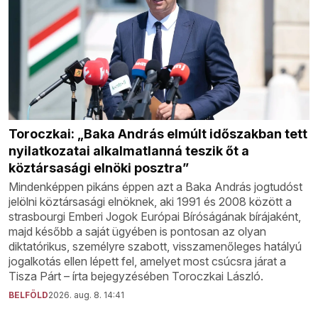
Toroczkai: „Baka András elmúlt időszakban tett
nyilatkozatai alkalmatlanná teszik őt a
köztársasági elnöki posztra”
Mindenképpen pikáns éppen azt a Baka András jogtudóst
jelölni köztársasági elnöknek, aki 1991 és 2008 között a
strasbourgi Emberi Jogok Európai Bíróságának bírájaként,
majd később a saját ügyében is pontosan az olyan
diktatórikus, személyre szabott, visszamenőleges hatályú
jogalkotás ellen lépett fel, amelyet most csúcsra járat a
Tisza Párt – írta bejegyzésében Toroczkai László.
BELFÖLD
2026. aug. 8. 14:41