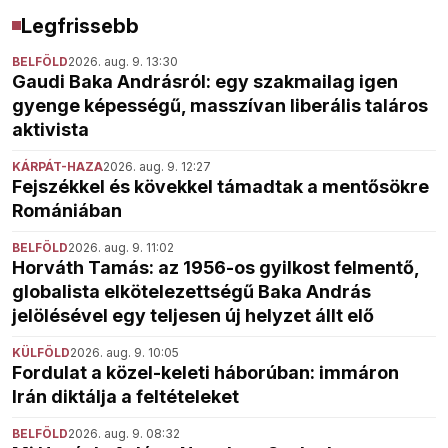
Legfrissebb
BELFÖLD
2026. aug. 9. 13:30
Gaudi Baka Andrásról: egy szakmailag igen
gyenge képességű, masszívan liberális taláros
aktivista
KÁRPÁT-HAZA
2026. aug. 9. 12:27
Fejszékkel és kövekkel támadtak a mentősökre
Romániában
BELFÖLD
2026. aug. 9. 11:02
Horváth Tamás: az 1956-os gyilkost felmentő,
globalista elkötelezettségű Baka András
jelölésével egy teljesen új helyzet állt elő
KÜLFÖLD
2026. aug. 9. 10:05
Fordulat a közel-keleti háborúban: immáron
Irán diktálja a feltételeket
BELFÖLD
2026. aug. 9. 08:32