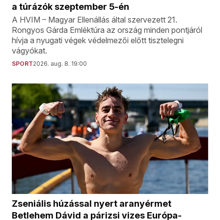
a túrázók szeptember 5-én
A HVIM – Magyar Ellenállás által szervezett 21.
Rongyos Gárda Emléktúra az ország minden pontjáról
hívja a nyugati végek védelmezői előtt tisztelegni
vágyókat.
SPORT
2026. aug. 8. 19:00
Zseniális húzással nyert aranyérmet
Betlehem Dávid a párizsi vizes Európa-