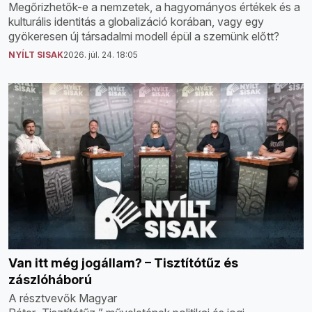
Megőrizhetők-e a nemzetek, a hagyományos értékek és a
kulturális identitás a globalizáció korában, vagy egy
gyökeresen új társadalmi modell épül a szemünk előtt?
NYÍLT SISAK
2026. júl. 24. 18:05
Van itt még jogállam? – Tisztítótűz és
zászlóháború
A résztvevők Magyar