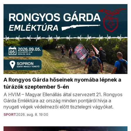
A Rongyos Gárda hőseinek nyomába lépnek a
túrázók szeptember 5-én
A HVIM – Magyar Ellenállás által szervezett 21. Rongyos
Gárda Emléktúra az ország minden pontjáról hívja a
nyugati végek védelmezői előtt tisztelegni vágyókat.
SPORT
2026. aug. 8. 19:00