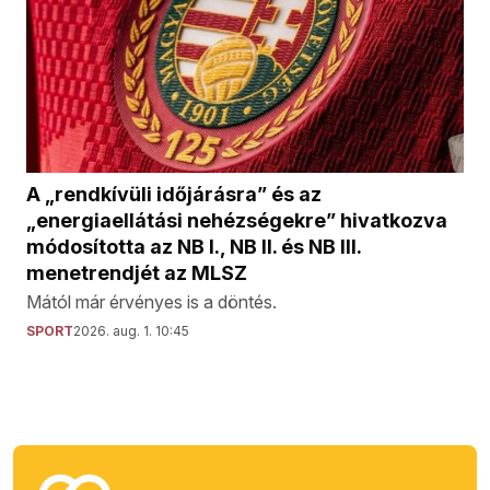
A „rendkívüli időjárásra” és az
„energiaellátási nehézségekre” hivatkozva
módosította az NB I., NB II. és NB III.
menetrendjét az MLSZ
Mától már érvényes is a döntés.
SPORT
2026. aug. 1. 10:45