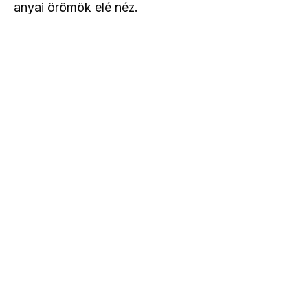
anyai örömök elé néz.