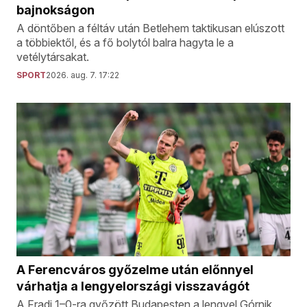
bajnokságon
A döntőben a féltáv után Betlehem taktikusan elúszott
a többiektől, és a fő bolytól balra hagyta le a
vetélytársakat.
SPORT
2026. aug. 7. 17:22
A Ferencváros győzelme után előnnyel
várhatja a lengyelországi visszavágót
A Fradi 1–0-ra győzött Budapesten a lengyel Górnik