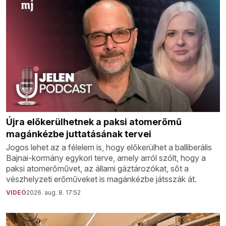
Újra előkerülhetnek a paksi atomerőmű
magánkézbe juttatásának tervei
Jogos lehet az a félelem is, hogy előkerülhet a balliberális
Bajnai-kormány egykori terve, amely arról szólt, hogy a
paksi atomerőművet, az állami gáztározókat, sőt a
vészhelyzeti erőműveket is magánkézbe játsszák át.
VIDEÓ
2026. aug. 8. 17:52