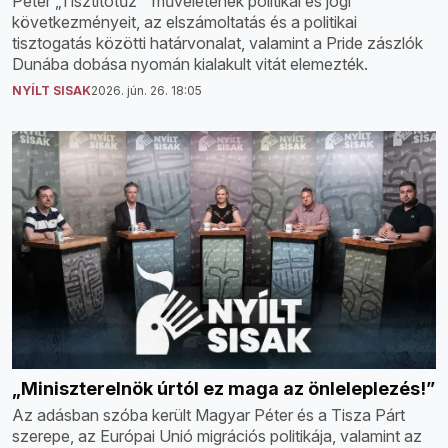
Péter „Tisztítótűz ” műveletének politikai és jogi
következményeit, az elszámoltatás és a politikai
tisztogatás közötti határvonalat, valamint a Pride zászlók
Dunába dobása nyomán kialakult vitát elemezték.
NYÍLT SISAK
2026. jún. 26. 18:05
„Miniszterelnök úrtól ez maga az önleleplezés!”
Az adásban szóba került Magyar Péter és a Tisza Párt
szerepe, az Európai Unió migrációs politikája, valamint az