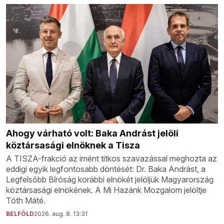
Ahogy várható volt: Baka Andrást jelöli
köztársasági elnöknek a Tisza
A TISZA-frakció az imént titkos szavazással meghozta az
eddigi egyik legfontosabb döntését: Dr. Baka Andrást, a
Legfelsőbb Bíróság korábbi elnökét jelöljük Magyarország
köztársasági elnökének. A Mi Hazánk Mozgalom jelöltje
Tóth Máté.
BELFÖLD
2026. aug. 8. 13:31