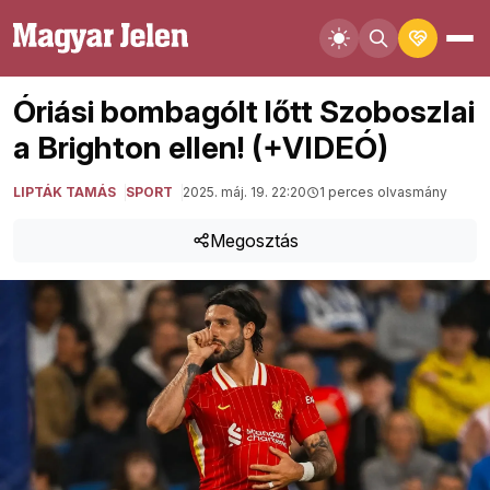
Óriási bombagólt lőtt Szoboszlai
a Brighton ellen! (+VIDEÓ)
LIPTÁK TAMÁS
SPORT
2025. máj. 19. 22:20
1 perces olvasmány
Megosztás