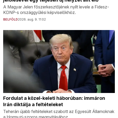
A Magyar Jelen főszerkesztőjének nyílt levele a Fidesz-
KDNP-s országgyűlési képviselőkhöz.
BELFÖLD
2026. aug. 9. 11:02
Fordulat a közel-keleti háborúban: immáron
Irán diktálja a feltételeket
Teherán újabb feltételeket szabott az Egyesült Államoknak
a Hormuzi-szoros megnyitásához.