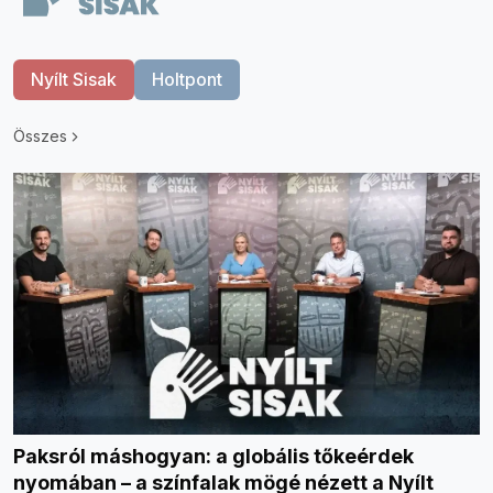
Nyílt Sisak
Holtpont
Összes
Paksról máshogyan: a globális tőkeérdek
nyomában – a színfalak mögé nézett a Nyílt