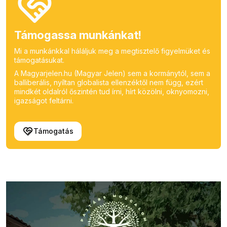
Támogassa munkánkat!
Mi a munkánkkal háláljuk meg a megtisztelő figyelmüket és
támogatásukat.
A Magyarjelen.hu (Magyar Jelen) sem a kormánytól, sem a
balliberális, nyíltan globalista ellenzéktől nem függ, ezért
mindkét oldalról őszintén tud írni, hírt közölni, oknyomozni,
igazságot feltárni.
Támogatás