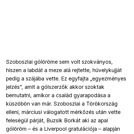
Szoboszlai gólöröme sem volt szokványos,
hiszen a labdát a meze alá rejtette, hüvelykujját
pedig a szájába vette. Ez egyfajta „egyezményes
jelzés”, amit a gólszerzők akkor szoktak
bemutatni, amikor a család gyarapodása a
küszöbön van már. Szoboszlai a Törökország
elleni, márciusi válogatott mérkőzés után vette
feleségül párját, Buzsik Borkát aki az apai
gólöröm – és a Liverpool gratulációja – alapján