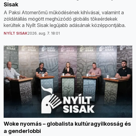
Sisak
A Paksi Atomerőmű működésének kihívásai, valamint a
zöldátállás mögött meghúzódó globális tőkeérdekek
kerültek a Nyílt Sisak legújabb adásának középpontjába.
NYÍLT SISAK
2026. aug. 7. 18:01
Woke nyomás – globalista kultúragyilkosság és
a genderlobbi