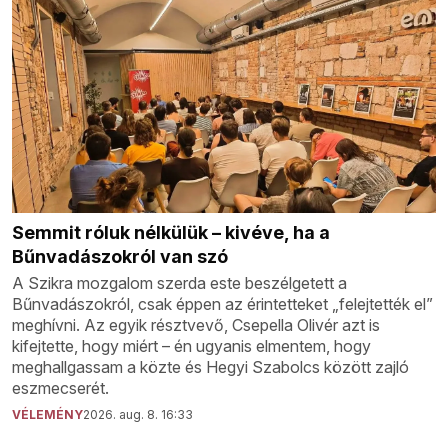
Semmit róluk nélkülük – kivéve, ha a
Bűnvadászokról van szó
A Szikra mozgalom szerda este beszélgetett a
Bűnvadászokról, csak éppen az érintetteket „felejtették el”
meghívni. Az egyik résztvevő, Csepella Olivér azt is
kifejtette, hogy miért – én ugyanis elmentem, hogy
meghallgassam a közte és Hegyi Szabolcs között zajló
eszmecserét.
VÉLEMÉNY
2026. aug. 8. 16:33