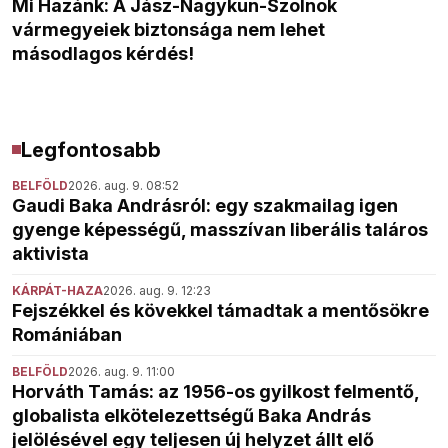
Mi Hazánk: A Jász-Nagykun-Szolnok
vármegyeiek biztonsága nem lehet
másodlagos kérdés!
Legfontosabb
BELFÖLD
2026. aug. 9. 08:52
Gaudi Baka Andrásról: egy szakmailag igen
gyenge képességű, masszívan liberális taláros
aktivista
KÁRPÁT-HAZA
2026. aug. 9. 12:23
Fejszékkel és kövekkel támadtak a mentősökre
Romániában
BELFÖLD
2026. aug. 9. 11:00
Horváth Tamás: az 1956-os gyilkost felmentő,
globalista elkötelezettségű Baka András
jelölésével egy teljesen új helyzet állt elő