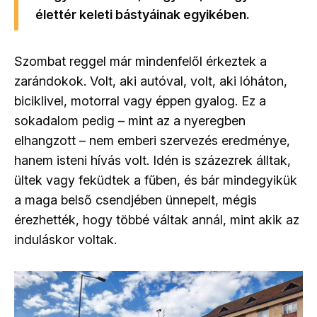
élettér keleti bástyáinak egyikében.
Szombat reggel már mindenfelől érkeztek a
zarándokok. Volt, aki autóval, volt, aki lóháton,
biciklivel, motorral vagy éppen gyalog. Ez a
sokadalom pedig – mint az a nyeregben
elhangzott – nem emberi szervezés eredménye,
hanem isteni hívás volt. Idén is százezrek álltak,
ültek vagy feküdtek a fűben, és bár mindegyikük
a maga belső csendjében ünnepelt, mégis
érezhették, hogy többé váltak annál, mint akik az
induláskor voltak.