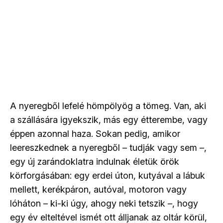
A nyeregből lefelé hömpölyög a tömeg. Van, aki
a szállására igyekszik, más egy étterembe, vagy
éppen azonnal haza. Sokan pedig, amikor
leereszkednek a nyeregből – tudják vagy sem –,
egy új zarándoklatra indulnak életük örök
körforgásában: egy erdei úton, kutyával a lábuk
mellett, kerékpáron, autóval, motoron vagy
lóháton – ki-ki úgy, ahogy neki tetszik –, hogy
egy év elteltével ismét ott álljanak az oltár körül,