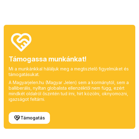
Támogassa munkánkat!
Mi a munkánkkal háláljuk meg a megtisztelő figyelmüket és
támogatásukat.
A Magyarjelen.hu (Magyar Jelen) sem a kormánytól, sem a
balliberális, nyíltan globalista ellenzéktől nem függ, ezért
mindkét oldalról őszintén tud írni, hírt közölni, oknyomozni,
igazságot feltárni.
Támogatás