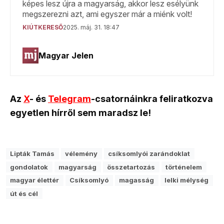
Az
X
- és
Telegram
-csatornáinkra feliratkozva
egyetlen hírről sem maradsz le!
Lipták Tamás
vélemény
csíksomlyói zarándoklat
gondolatok
magyarság
összetartozás
történelem
magyar élettér
Csíksomlyó
magasság
lelki mélység
út és cél