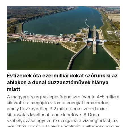
Évtizedek óta ezermilliárdokat szórunk ki az
ablakon a dunai duzzasztóművek hiánya
miatt
A magyarországi vízlépcsőrendszer évente 4–5 milliárd
kilowattóra megújuló villamosenergiát termelhetne,
amely hozzávetőleg 3,2 millió tonna szén-dioxid-
kibocsátás kiváltását tenné lehetővé. A Duna
szabályozása egyszerre szolgálná a vízmegtartást, az
ivóvízbázisok és a talajvíz védelmét, a villamosenergia-