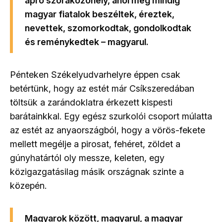
apró szórakozóhely
, ahol még mindig
magyar fiatalok beszéltek, éreztek,
nevettek, szomorkodtak, gondolkodtak
és reménykedtek – magyarul.
Pénteken Székelyudvarhelyre éppen csak
betértünk, hogy az estét már Csíkszeredában
töltsük a zarándoklatra érkezett kispesti
barátainkkal. Egy egész szurkolói csoport múlatta
az estét az anyaországból, hogy a vörös-fekete
mellett megélje a pirosat, fehéret, zöldet a
gúnyhatártól oly messze, keleten, egy
közigazgatásilag másik országnak szinte a
közepén.
Magyarok között, magyarul, a magyar