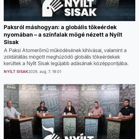
Paksról máshogyan: a globális tőkeérdek
nyomában – a színfalak mögé nézett a Nyílt
Sisak
A Paksi Atomerőmű működésének kihívásai, valamint a
zöldátállás mögött meghúzódó globális tőkeérdekek
kerültek a Nyílt Sisak legújabb adásának középpontjába.
NYÍLT SISAK
2026. aug. 7. 18:01