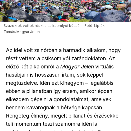
Százezrek vettek részt a csíksomlyói búcsún | Fotó: Lipták
Tamás/Magyar Jelen
Az idei volt zsinórban a harmadik alkalom, hogy
részt vettem a csíksomlyói zarándoklaton. Az
előző két alkalomról a
Magyar Jelen
virtuális
hasábjain is hosszasan írtam, sok képpel
megtűzdelve. Idén ezt kihagyom – legalábbis
ebben a pillanatban így érzem, amikor éppen
elkezdem gépelni a gondolataimat, amelyek
bennem kavarognak a hétvége kapcsán.
Rengeteg élmény, megélt pillanat és érzésekkel
teli momentum teszi számomra idén is