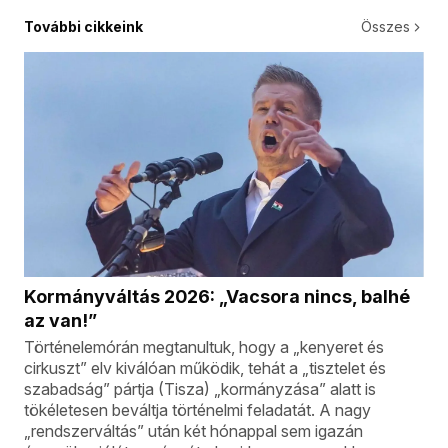
További cikkeink
Összes
Kormányváltás 2026: „Vacsora nincs, balhé
az van!”
Történelemórán megtanultuk, hogy a „kenyeret és
cirkuszt” elv kiválóan működik, tehát a „tisztelet és
szabadság” pártja (Tisza) „kormányzása” alatt is
tökéletesen beváltja történelmi feladatát. A nagy
„rendszerváltás” után két hónappal sem igazán