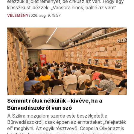
érezzük a jólét reményét, de cirkusz az van. Hogy egy
klasszikust idézzek: „Vacsora nincs, balhé az van!”
VÉLEMÉNY
2026. aug. 9. 15:57
Semmit róluk nélkülük – kivéve, ha a
Bűnvadászokról van szó
A Szikra mozgalom szerda este beszélgetett a
Bűnvadászokról, csak éppen az érintetteket „felejtették
el” meghívni. Az egyik résztvevő, Csepella Olivér azt is