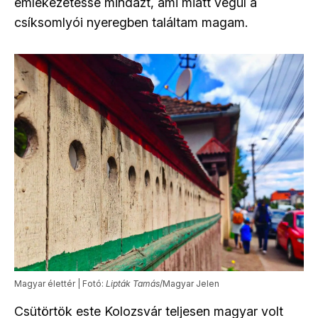
emlékezetessé mindazt, ami miatt végül a
csíksomlyói nyeregben találtam magam.
Magyar élettér | Fotó:
Lipták Tamás
/Magyar Jelen
Csütörtök este Kolozsvár teljesen magyar volt