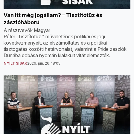
Van itt még jogállam? – Tisztítótűz és
zászlóháború
A résztvevők Magyar
Péter „Tisztítótűz ” műveletének politikai és jogi
következményeit, az elszámoltatás és a politikai
tisztogatás közötti határvonalat, valamint a Pride zászlók
Dunába dobása nyomán kialakult vitát elemezték.
NYÍLT SISAK
2026. jún. 26. 18:05