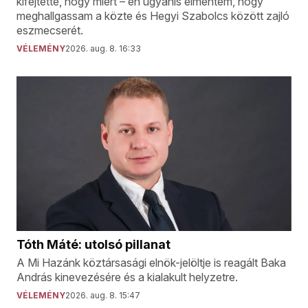
kifejtette, hogy miért – én ugyanis elmentem, hogy
meghallgassam a közte és Hegyi Szabolcs között zajló
eszmecserét.
VÉLEMÉNY
2026. aug. 8. 16:33
Tóth Máté: utolsó pillanat
A Mi Hazánk köztársasági elnök-jelöltje is reagált Baka
András kinevezésére és a kialakult helyzetre.
VÉLEMÉNY
2026. aug. 8. 15:47