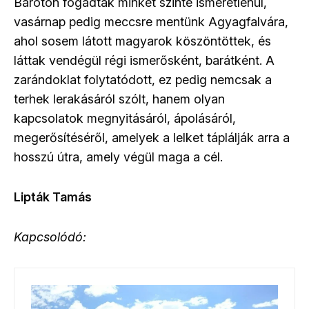
Baróton fogadtak minket szinte ismeretlenül,
vasárnap pedig meccsre mentünk Agyagfalvára,
ahol sosem látott magyarok köszöntöttek, és
láttak vendégül régi ismerősként, barátként. A
zarándoklat folytatódott, ez pedig nemcsak a
terhek lerakásáról szólt, hanem olyan
kapcsolatok megnyitásáról, ápolásáról,
megerősítéséről, amelyek a lelket táplálják arra a
hosszú útra, amely végül maga a cél.
Lipták Tamás
Kapcsolódó: