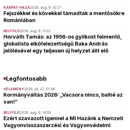
KÁRPÁT-HAZA
2026. aug. 9. 12:27
Fejszékkel és kövekkel támadtak a mentősökre
Romániában
BELFÖLD
2026. aug. 9. 11:02
Horváth Tamás: az 1956-os gyilkost felmentő,
globalista elkötelezettségű Baka András
jelölésével egy teljesen új helyzet állt elő
Legfontosabb
VÉLEMÉNY
2026. júl. 27. 21:38
Kormányváltás 2026: „Vacsora nincs, balhé az
van!”
BELFÖLD
2026. aug. 9. 14:55
Ezért szavazott igennel a Mi Hazánk a Nemzeti
Vagyonvisszaszerzési és Vagyonvédelmi