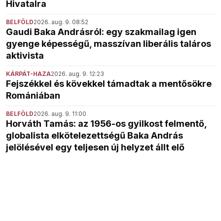
Hivatalra
BELFÖLD
2026. aug. 9. 08:52
Gaudi Baka Andrásról: egy szakmailag igen
gyenge képességű, masszívan liberális taláros
aktivista
KÁRPÁT-HAZA
2026. aug. 9. 12:23
Fejszékkel és kövekkel támadtak a mentősökre
Romániában
BELFÖLD
2026. aug. 9. 11:00
Horváth Tamás: az 1956-os gyilkost felmentő,
globalista elkötelezettségű Baka András
jelölésével egy teljesen új helyzet állt elő