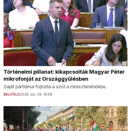
Történelmi pillanat: kikapcsolták Magyar Péter
mikrofonját az Országgyűlésben
Saját párttársa fojtotta a szót a miniszterelnökbe.
BELFÖLD
2026. jún. 29. 16:58