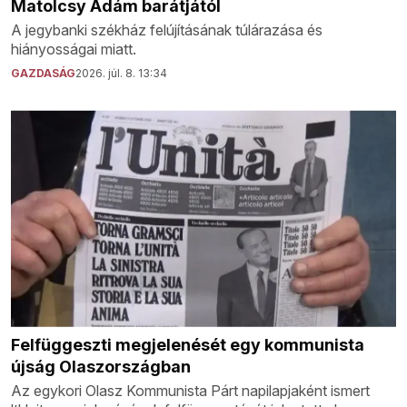
Matolcsy Ádám barátjától
A jegybanki székház felújításának túlárazása és
hiányosságai miatt.
GAZDASÁG
2026. júl. 8. 13:34
Felfüggeszti megjelenését egy kommunista
újság Olaszországban
Az egykori Olasz Kommunista Párt napilapjaként ismert