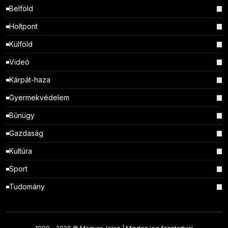
Belföld
Holtpont
Külföld
Videó
Kárpát-haza
Gyermekvédelem
Bűnügy
Gazdaság
Kultúra
Sport
Tudomány