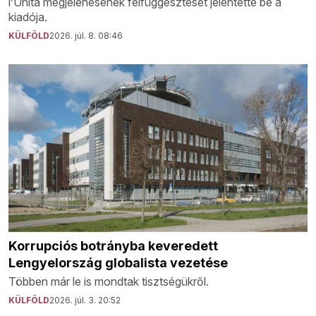
l’Unita megjelenésének felfüggesztését jelentette be a
kiadója.
KÜLFÖLD
2026. júl. 8. 08:46
Korrupciós botrányba keveredett
Lengyelország globalista vezetése
Többen már le is mondtak tisztségükről.
KÜLFÖLD
2026. júl. 3. 20:52