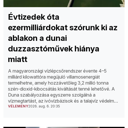
Évtizedek óta
ezermilliárdokat szórunk ki az
ablakon a dunai
duzzasztóművek hiánya
miatt
A magyarországi vízlépcsőrendszer évente 4–5
milliárd kilowattóra megújuló villamosenergiát
termelhetne, amely hozzávetőleg 3,2 millió tonna
szén-dioxid-kibocsátás kiváltását tenné lehetővé. A
Duna szabályozása egyszerre szolgálná a
vízmegtartást, az ivóvízbázisok és a talajvíz védelmét,
a villamosenergia-termelést, az árvíz- és
VÉLEMÉNY
2026. aug. 6. 20:35
jégvédekezést, a mezőgazdaságot, a hajózást, a
turizmust, valamint a térségfejlesztést.