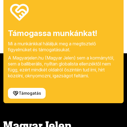
Támogassa munkánkat!
Mi a munkánkkal háláljuk meg a megtisztelő
figyelmüket és támogatásukat.
A Magyarjelen.hu (Magyar Jelen) sem a kormánytól,
sem a balliberális, nyíltan globalista ellenzéktől nem
függ, ezért mindkét oldalról őszintén tud írni, hírt
közölni, oknyomozni, igazságot feltárni.
Támogatás