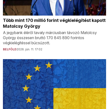
Több mint 170 millió forint végkielégítést kapott
Matolcsy György
A jegybank éléről tavaly márciusban távozó Matolcsy
György összesen bruttó 170 845 890 forintos
végkielégítéssel búcsúzott.
BELFÖLD
2026. jún. 11. 17:02