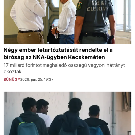
Négy ember letartóztatását rendelte el a
bíróság az NKA-ügyben Kecskeméten
17 milliárd forintot meghaladó összegű vagyoni hátrányt
okoztak.
BŰNÜGY
2026. jún. 25. 19:37