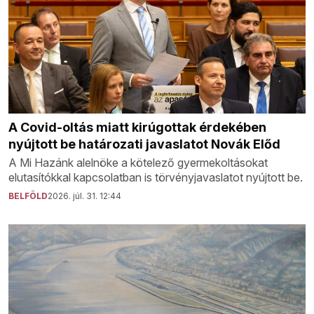
A Covid-oltás miatt kirúgottak érdekében
nyújtott be határozati javaslatot Novák Előd
A Mi Hazánk alelnöke a kötelező gyermekoltásokat
elutasítókkal kapcsolatban is törvényjavaslatot nyújtott be.
BELFÖLD
2026. júl. 31. 12:44