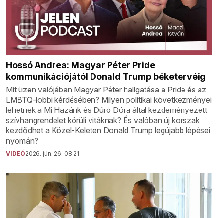
Hossó Andrea: Magyar Péter Pride
kommunikációjától Donald Trump béketervéig
Mit üzen valójában Magyar Péter hallgatása a Pride és az
LMBTQ-lobbi kérdésében? Milyen politikai következményei
lehetnek a Mi Hazánk és Dúró Dóra által kezdeményezett
szívhangrendelet körüli vitáknak? És valóban új korszak
kezdődhet a Közel-Keleten Donald Trump legújabb lépései
nyomán?
VIDEÓ
2026. jún. 26. 08:21