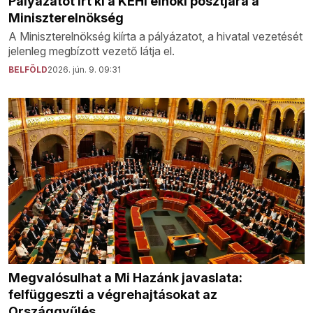
Pályázatot írt ki a KEHI elnöki posztjára a
Miniszterelnökség
A Miniszterelnökség kiírta a pályázatot, a hivatal vezetését
jelenleg megbízott vezető látja el.
BELFÖLD
2026. jún. 9. 09:31
Megvalósulhat a Mi Hazánk javaslata:
felfüggeszti a végrehajtásokat az
Országgyűlés