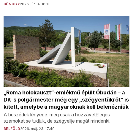
BŰNÜGY
2026. jún. 4. 16:11
„Roma holokauszt”-emlékmű épült Óbudán – a
DK-s polgármester még egy „szégyentükröt” is
kitett, amelybe a magyaroknak kell belenézniük
A beszédek lényege: még csak a hozzávetőleges
számokat se tudjuk, de szégyellje magát mindenki.
BELFÖLD
2026. máj. 23. 17:49