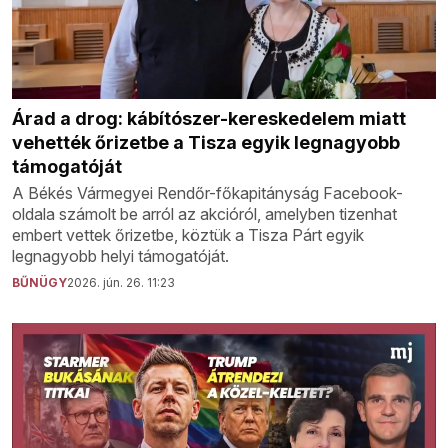
Árad a drog: kábítószer-kereskedelem miatt
vehették őrizetbe a Tisza egyik legnagyobb
támogatóját
A Békés Vármegyei Rendőr-főkapitányság Facebook-
oldala számolt be arról az akcióról, amelyben tizenhat
embert vettek őrizetbe, köztük a Tisza Párt egyik
legnagyobb helyi támogatóját.
BŰNÜGY
2026. jún. 26. 11:23