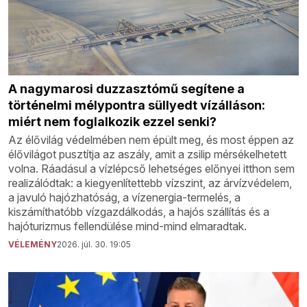
A nagymarosi duzzasztómű segítene a
történelmi mélypontra süllyedt vízálláson:
miért nem foglalkozik ezzel senki?
Az élővilág védelmében nem épült meg, és most éppen az
élővilágot pusztítja az aszály, amit a zsilip mérsékelhetett
volna. Ráadásul a vízlépcső lehetséges előnyei itthon sem
realizálódtak: a kiegyenlítettebb vízszint, az árvízvédelem,
a javuló hajózhatóság, a vízenergia-termelés, a
kiszámíthatóbb vízgazdálkodás, a hajós szállítás és a
hajóturizmus fellendülése mind-mind elmaradtak.
VÉLEMÉNY
2026. júl. 30. 19:05