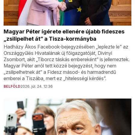
Magyar Péter ígérete ellenére újabb fideszes
„zsilipelhet át” a Tisza-kormányba
Hadházy Ákos Facebook-bejegyzésében „leplezte le” az
Országgyűlés Hivatalának új főigazgatóját, Divinyi
Zsombort, akit „Tiborcz táskás embereként” is jellemeztek.
Magyar Péter arról tett közzé bejegyzést, hogy nem
„zsilipelhetnek át” a Fidesz másod- és harmadrendű
emberei a Tiszába, mert ez „hitelességi kérdés”.
BELFÖLD
2026. júl. 24. 12:36